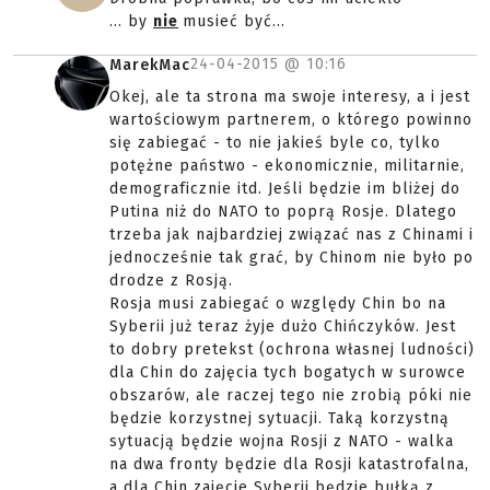
... by
nie
musieć być...
24-04-2015 @
10:16
MarekMac
Okej, ale ta strona ma swoje interesy, a i jest
wartościowym partnerem, o którego powinno
się zabiegać - to nie jakieś byle co, tylko
potężne państwo - ekonomicznie, militarnie,
demograficznie itd. Jeśli będzie im bliżej do
Putina niż do NATO to poprą Rosje. Dlatego
trzeba jak najbardziej związać nas z Chinami i
jednocześnie tak grać, by Chinom nie było po
drodze z Rosją.
Rosja musi zabiegać o względy Chin bo na
Syberii już teraz żyje dużo Chińczyków. Jest
to dobry pretekst (ochrona własnej ludności)
dla Chin do zajęcia tych bogatych w surowce
obszarów, ale raczej tego nie zrobią póki nie
będzie korzystnej sytuacji. Taką korzystną
sytuacją będzie wojna Rosji z NATO - walka
na dwa fronty będzie dla Rosji katastrofalna,
a dla Chin zajęcie Syberii będzie bułką z