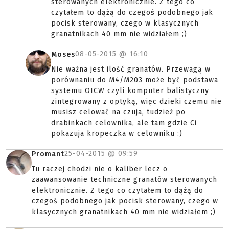
sterowanych elektronicznie. Z tego co
czytałem to dążą do czegoś podobnego jak
pocisk sterowany, czego w klasycznych
granatnikach 40 mm nie widziałem ;)
08-05-2015 @
16:10
Moses
Nie ważna jest ilość granatów. Przewagą w
porównaniu do M4/M203 może być podstawa
systemu OICW czyli komputer balistyczny
zintegrowany z optyką, więc dzieki czemu nie
musisz celować na czuja, tudzież po
drabinkach celownika, ale tam gdzie Ci
pokazuja kropeczka w celowniku :)
25-04-2015 @
09:59
Promant
Tu raczej chodzi nie o kaliber lecz o
zaawansowanie techniczne granatów sterowanych
elektronicznie. Z tego co czytałem to dążą do
czegoś podobnego jak pocisk sterowany, czego w
klasycznych granatnikach 40 mm nie widziałem ;)