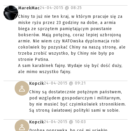
24-04-2015 @
08:25
MarekMac
Chiny to już nie ten kraj, w którym pracuje się za
miske ryżu przez 23 godziny na dobe, a armia
biega ze sprzętem pamiętającym powstanie
bokserów. Mają potężną, coraz lepiej uzbrojoną
armie. Nie wiem czy NATOwska dyplomacja robi
cokolwiek by pozyskać Chiny na naszą stronę, ale
trzeba zrobić wszystko, by Chiny nie były po
stronie Putina.
A sam karabinek fajny. Wydaje się być dość duży,
ale mimo wszystko fajny.
24-04-2015 @
09:21
Kopcik
Chiny są dostatecznie potężnym państwem,
pod względem gospodarczym i militarnym,
by nie musieć być czyimkolwiek stronnikiem.
Są stroną światowej polityki sami w sobie.
24-04-2015 @
10:03
Kopcik
Drobna poprawka, bo coś mi uciekło