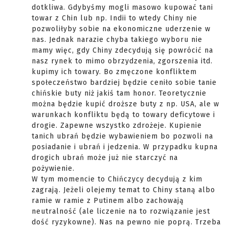
dotkliwa. Gdybyśmy mogli masowo kupować tani
towar z Chin lub np. Indii to wtedy Chiny nie
pozwoliłyby sobie na ekonomiczne uderzenie w
nas. Jednak narazie chyba takiego wyboru nie
mamy więc, gdy Chiny zdecydują się powrócić na
nasz rynek to mimo obrzydzenia, zgorszenia itd.
kupimy ich towary. Bo zmęczone konfliktem
społeczeństwo bardziej będzie ceniło sobie tanie
chińskie buty niż jakiś tam honor. Teoretycznie
można będzie kupić droższe buty z np. USA, ale w
warunkach konfliktu będą to towary deficytowe i
drogie. Zapewne wszystko zdrożeje. Kupienie
tanich ubrań będzie wybawieniem bo pozwoli na
posiadanie i ubrań i jedzenia. W przypadku kupna
drogich ubrań może już nie starczyć na
pożywienie.
W tym momencie to Chińczycy decydują z kim
zagrają. Jeżeli olejemy temat to Chiny staną albo
ramie w ramie z Putinem albo zachowają
neutralność (ale liczenie na to rozwiązanie jest
dość ryzykowne). Nas na pewno nie poprą. Trzeba