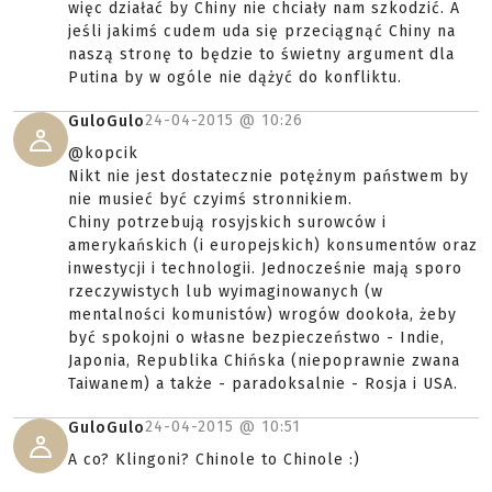
więc działać by Chiny nie chciały nam szkodzić. A
jeśli jakimś cudem uda się przeciągnąć Chiny na
naszą stronę to będzie to świetny argument dla
Putina by w ogóle nie dążyć do konfliktu.
24-04-2015 @
10:26
GuloGulo
@kopcik
Nikt nie jest dostatecznie potężnym państwem by
nie musieć być czyimś stronnikiem.
Chiny potrzebują rosyjskich surowców i
amerykańskich (i europejskich) konsumentów oraz
inwestycji i technologii. Jednocześnie mają sporo
rzeczywistych lub wyimaginowanych (w
mentalności komunistów) wrogów dookoła, żeby
być spokojni o własne bezpieczeństwo - Indie,
Japonia, Republika Chińska (niepoprawnie zwana
Taiwanem) a także - paradoksalnie - Rosja i USA.
24-04-2015 @
10:51
GuloGulo
A co? Klingoni? Chinole to Chinole :)