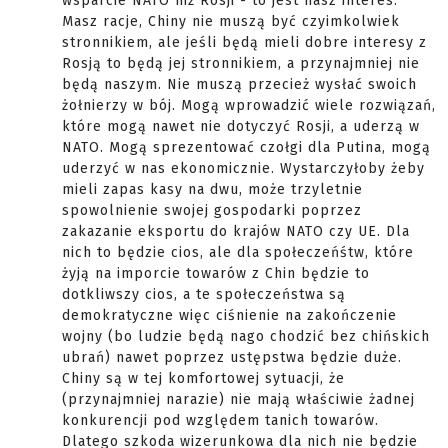
wsparcie NATO niż Rosji - to jest nasz interes.
Masz racje, Chiny nie muszą być czyimkolwiek
stronnikiem, ale jeśli będą mieli dobre interesy z
Rosją to będą jej stronnikiem, a przynajmniej nie
będą naszym. Nie muszą przecież wysłać swoich
żołnierzy w bój. Mogą wprowadzić wiele rozwiązań,
które mogą nawet nie dotyczyć Rosji, a uderzą w
NATO. Mogą sprezentować czołgi dla Putina, mogą
uderzyć w nas ekonomicznie. Wystarczyłoby żeby
mieli zapas kasy na dwu, może trzyletnie
spowolnienie swojej gospodarki poprzez
zakazanie eksportu do krajów NATO czy UE. Dla
nich to będzie cios, ale dla społeczeńśtw, które
żyją na imporcie towarów z Chin będzie to
dotkliwszy cios, a te społeczeństwa są
demokratyczne więc ciśnienie na zakończenie
wojny (bo ludzie będą nago chodzić bez chińskich
ubrań) nawet poprzez ustępstwa będzie duże.
Chiny są w tej komfortowej sytuacji, że
(przynajmniej narazie) nie mają właściwie żadnej
konkurencji pod względem tanich towarów.
Dlatego szkoda wizerunkowa dla nich nie będzie