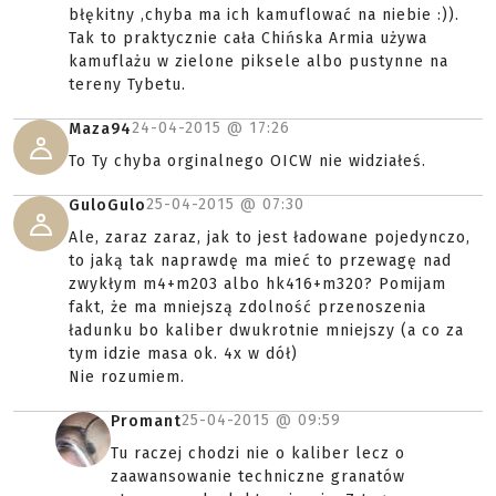
błękitny ,chyba ma ich kamuflować na niebie :)).
Tak to praktycznie cała Chińska Armia używa
kamuflażu w zielone piksele albo pustynne na
tereny Tybetu.
24-04-2015 @
17:26
Maza94
To Ty chyba orginalnego OICW nie widziałeś.
25-04-2015 @
07:30
GuloGulo
Ale, zaraz zaraz, jak to jest ładowane pojedynczo,
to jaką tak naprawdę ma mieć to przewagę nad
zwykłym m4+m203 albo hk416+m320? Pomijam
fakt, że ma mniejszą zdolność przenoszenia
ładunku bo kaliber dwukrotnie mniejszy (a co za
tym idzie masa ok. 4x w dół)
Nie rozumiem.
25-04-2015 @
09:59
Promant
Tu raczej chodzi nie o kaliber lecz o
zaawansowanie techniczne granatów