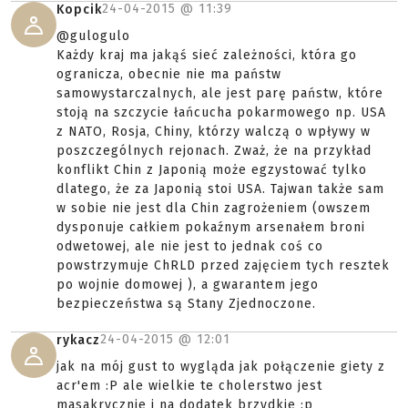
24-04-2015 @
11:39
Kopcik
@gulogulo
Każdy kraj ma jakąś sieć zależności, która go
ogranicza, obecnie nie ma państw
samowystarczalnych, ale jest parę państw, które
stoją na szczycie łańcucha pokarmowego np. USA
z NATO, Rosja, Chiny, którzy walczą o wpływy w
poszczególnych rejonach. Zważ, że na przykład
konflikt Chin z Japonią może egzystować tylko
dlatego, że za Japonią stoi USA. Tajwan także sam
w sobie nie jest dla Chin zagrożeniem (owszem
dysponuje całkiem pokaźnym arsenałem broni
odwetowej, ale nie jest to jednak coś co
powstrzymuje ChRLD przed zajęciem tych resztek
po wojnie domowej ), a gwarantem jego
bezpieczeństwa są Stany Zjednoczone.
24-04-2015 @
12:01
rykacz
jak na mój gust to wygląda jak połączenie giety z
acr'em :P ale wielkie te cholerstwo jest
masakrycznie i na dodatek brzydkie :p