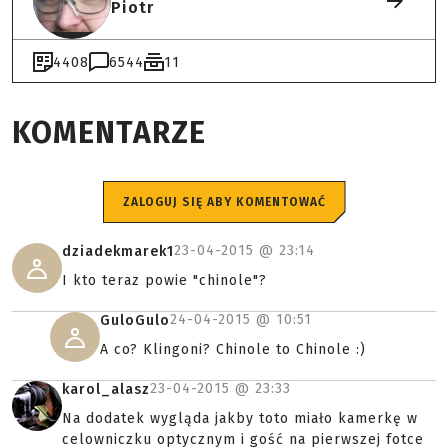
Piotr
4408
6544
11
KOMENTARZE
ZALOGUJ SIĘ ABY KOMENTOWAĆ
23-04-2015 @
23:14
dziadekmarek1
I kto teraz powie "chinole"?
24-04-2015 @
10:51
GuloGulo
A co? Klingoni? Chinole to Chinole :)
23-04-2015 @
23:33
karol_alasz
Na dodatek wygląda jakby toto miało kamerkę w
celowniczku optycznym i gość na pierwszej fotce