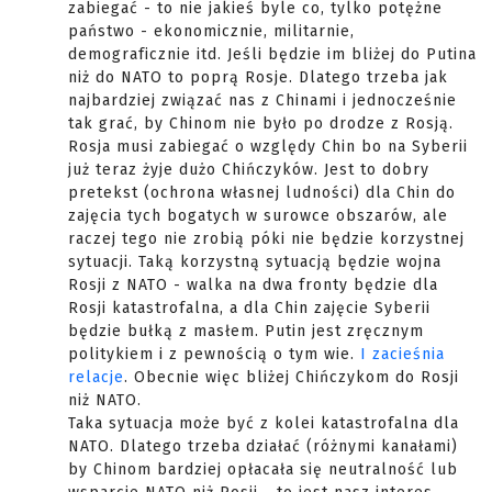
zabiegać - to nie jakieś byle co, tylko potężne
państwo - ekonomicznie, militarnie,
demograficznie itd. Jeśli będzie im bliżej do Putina
niż do NATO to poprą Rosje. Dlatego trzeba jak
najbardziej związać nas z Chinami i jednocześnie
tak grać, by Chinom nie było po drodze z Rosją.
Rosja musi zabiegać o względy Chin bo na Syberii
już teraz żyje dużo Chińczyków. Jest to dobry
pretekst (ochrona własnej ludności) dla Chin do
zajęcia tych bogatych w surowce obszarów, ale
raczej tego nie zrobią póki nie będzie korzystnej
sytuacji. Taką korzystną sytuacją będzie wojna
Rosji z NATO - walka na dwa fronty będzie dla
Rosji katastrofalna, a dla Chin zajęcie Syberii
będzie bułką z masłem. Putin jest zręcznym
politykiem i z pewnością o tym wie.
I zacieśnia
relacje
. Obecnie więc bliżej Chińczykom do Rosji
niż NATO.
Taka sytuacja może być z kolei katastrofalna dla
NATO. Dlatego trzeba działać (różnymi kanałami)
by Chinom bardziej opłacała się neutralność lub