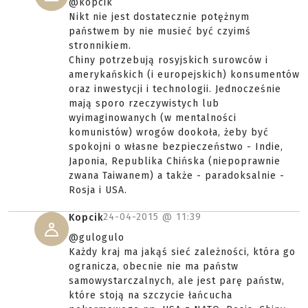
@kopcik
Nikt nie jest dostatecznie potężnym
państwem by nie musieć być czyimś
stronnikiem.
Chiny potrzebują rosyjskich surowców i
amerykańskich (i europejskich) konsumentów
oraz inwestycji i technologii. Jednocześnie
mają sporo rzeczywistych lub
wyimaginowanych (w mentalności
komunistów) wrogów dookoła, żeby być
spokojni o własne bezpieczeństwo - Indie,
Japonia, Republika Chińska (niepoprawnie
zwana Taiwanem) a także - paradoksalnie -
Rosja i USA.
24-04-2015 @
11:39
Kopcik
@gulogulo
Każdy kraj ma jakąś sieć zależności, która go
ogranicza, obecnie nie ma państw
samowystarczalnych, ale jest parę państw,
które stoją na szczycie łańcucha