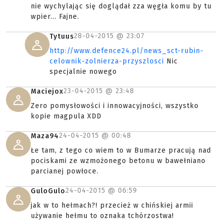
nie wychylając się doglądał zza węgła komu by tu
wpier... Fajne.
28-04-2015 @
23:07
Tytuus
http://www.defence24.pl/news_sct-rubin-
celownik-zolnierza-przyszlosci
Nic
specjalnie nowego
23-04-2015 @
23:48
Maciejox
Zero pomysłowości i innowacyjności, wszystko
kopie magpula XDD
24-04-2015 @
00:48
Maza94
Łe tam, z tego co wiem to w Bumarze pracują nad
pociskami ze wzmożonego betonu w bawełniano
parcianej powłoce.
24-04-2015 @
06:59
GuloGulo
jak w to hełmach?! przecież w chińskiej armii
używanie hełmu to oznaka tchórzostwa!