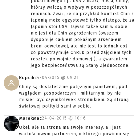
pokarmowego np. USA z NATO, Rosja, Chiny,
którzy walczą o wpływy w poszczególnych
rejonach. Zważ, że na przykład konflikt Chin z
Japonią może egzystować tylko dlatego, że za
Japonią stoi USA. Tajwan także sam w sobie
nie jest dla Chin zagrożeniem (owszem
dysponuje całkiem pokaźnym arsenałem
broni odwetowej, ale nie jest to jednak coś
co powstrzymuje ChRLD przed zajęciem tych
resztek po wojnie domowej ), a gwarantem
jego bezpieczeństwa są Stany Zjednoczone.
24-04-2015 @
09:21
Kopcik
Chiny są dostatecznie potężnym państwem, pod
względem gospodarczym i militarnym, by nie
musieć być czyimkolwiek stronnikiem. Są stroną
światowej polityki sami w sobie.
24-04-2015 @
10:16
MarekMac
Okej, ale ta strona ma swoje interesy, a i jest
wartościowym partnerem, o którego powinno się