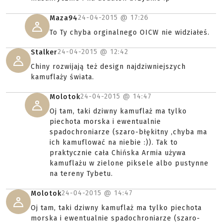
24-04-2015 @
17:26
Maza94
To Ty chyba orginalnego OICW nie widziałeś.
24-04-2015 @
12:42
Stalker
Chiny rozwijają też design najdziwniejszych
kamuflaży świata.
24-04-2015 @
14:47
Molotok
Oj tam, taki dziwny kamuflaż ma tylko
piechota morska i ewentualnie
spadochroniarze (szaro-błękitny ,chyba ma
ich kamuflować na niebie :)). Tak to
praktycznie cała Chińska Armia używa
kamuflażu w zielone piksele albo pustynne
na tereny Tybetu.
24-04-2015 @
14:47
Molotok
Oj tam, taki dziwny kamuflaż ma tylko piechota
morska i ewentualnie spadochroniarze (szaro-