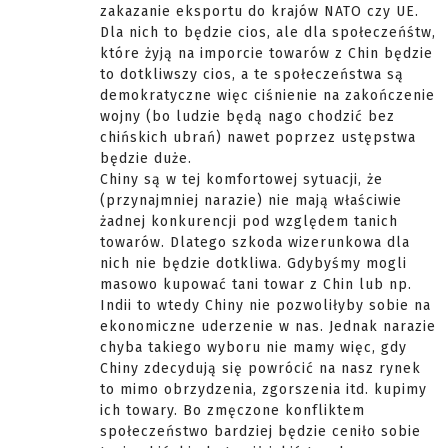
zakazanie eksportu do krajów NATO czy UE.
Dla nich to będzie cios, ale dla społeczeńśtw,
które żyją na imporcie towarów z Chin będzie
to dotkliwszy cios, a te społeczeństwa są
demokratyczne więc ciśnienie na zakończenie
wojny (bo ludzie będą nago chodzić bez
chińskich ubrań) nawet poprzez ustępstwa
będzie duże.
Chiny są w tej komfortowej sytuacji, że
(przynajmniej narazie) nie mają właściwie
żadnej konkurencji pod względem tanich
towarów. Dlatego szkoda wizerunkowa dla
nich nie będzie dotkliwa. Gdybyśmy mogli
masowo kupować tani towar z Chin lub np.
Indii to wtedy Chiny nie pozwoliłyby sobie na
ekonomiczne uderzenie w nas. Jednak narazie
chyba takiego wyboru nie mamy więc, gdy
Chiny zdecydują się powrócić na nasz rynek
to mimo obrzydzenia, zgorszenia itd. kupimy
ich towary. Bo zmęczone konfliktem
społeczeństwo bardziej będzie ceniło sobie