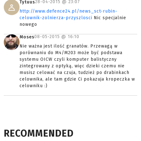
28-04-2015 @
23:07
Tytuus
http://www.defence24.pl/news_sct-rubin-
celownik-zolnierza-przyszlosci
Nic specjalnie
nowego
08-05-2015 @
16:10
Moses
Nie ważna jest ilość granatów. Przewagą w
porównaniu do M4/M203 może być podstawa
systemu OICW czyli komputer balistyczny
zintegrowany z optyką, więc dzieki czemu nie
musisz celować na czuja, tudzież po drabinkach
celownika, ale tam gdzie Ci pokazuja kropeczka w
celowniku :)
RECOMMENDED