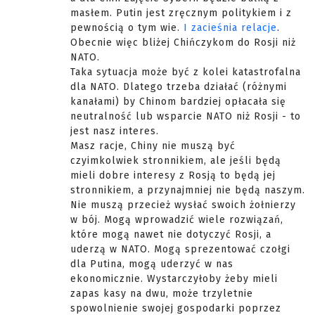
masłem. Putin jest zręcznym politykiem i z
pewnością o tym wie.
I zacieśnia relacje
.
Obecnie więc bliżej Chińczykom do Rosji niż
NATO.
Taka sytuacja może być z kolei katastrofalna
dla NATO. Dlatego trzeba działać (różnymi
kanałami) by Chinom bardziej opłacała się
neutralność lub wsparcie NATO niż Rosji - to
jest nasz interes.
Masz racje, Chiny nie muszą być
czyimkolwiek stronnikiem, ale jeśli będą
mieli dobre interesy z Rosją to będą jej
stronnikiem, a przynajmniej nie będą naszym.
Nie muszą przecież wysłać swoich żołnierzy
w bój. Mogą wprowadzić wiele rozwiązań,
które mogą nawet nie dotyczyć Rosji, a
uderzą w NATO. Mogą sprezentować czołgi
dla Putina, mogą uderzyć w nas
ekonomicznie. Wystarczyłoby żeby mieli
zapas kasy na dwu, może trzyletnie
spowolnienie swojej gospodarki poprzez