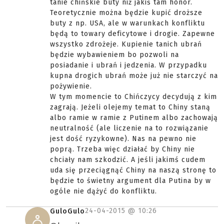
tanie chińskie buty niż jakiś tam honor.
Teoretycznie można będzie kupić droższe
buty z np. USA, ale w warunkach konfliktu
będą to towary deficytowe i drogie. Zapewne
wszystko zdrożeje. Kupienie tanich ubrań
będzie wybawieniem bo pozwoli na
posiadanie i ubrań i jedzenia. W przypadku
kupna drogich ubrań może już nie starczyć na
pożywienie.
W tym momencie to Chińczycy decydują z kim
zagrają. Jeżeli olejemy temat to Chiny staną
albo ramie w ramie z Putinem albo zachowają
neutralność (ale liczenie na to rozwiązanie
jest dość ryzykowne). Nas na pewno nie
poprą. Trzeba więc działać by Chiny nie
chciały nam szkodzić. A jeśli jakimś cudem
uda się przeciągnąć Chiny na naszą stronę to
będzie to świetny argument dla Putina by w
ogóle nie dążyć do konfliktu.
24-04-2015 @
10:26
GuloGulo