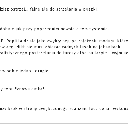
zisz ostrzał... fajne ale do strzelania w puszki.
odobnie jak przy poprzednim newsie o tym systemie.
BB. Replika działa jako zwykły aeg po założeniu modułu, któr
w aeg. Nikt nie musi zbierac żadnych łusek na jebankach.
ealistycznego postrzelania do tarczy albo na larpie - wyjmuj
 w sobie jedno i drugie.
y typu "znowu emka".
 Duży krok w stronę zwiększonego realizmu lecz cena i wykon