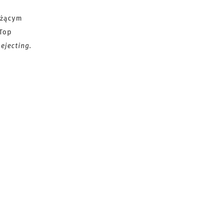
eżącym
Top
 ejecting.