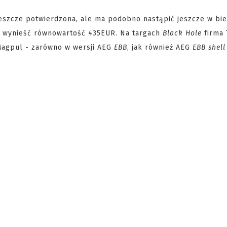
jeszcze potwierdzona, ale ma podobno nastąpić jeszcze w bi
ma wynieść równowartość 435EUR. Na targach
Black Hole
firma 
Magpul - zarówno w wersji AEG
EBB
, jak również AEG
EBB
shell