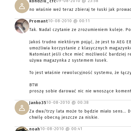
09-08-2010 @
23:58
kondziu_cfc
no właśnie weź teraz zbieraj te łuski jak prowad
10-08-2010 @
00:11
Promant
Tak. Nadal czytanie ze zrozumieniem kuleje. P
Jakoś trudno niektórym pojąć, że jest to AEG E
umożliwia korzystanie z klasycznych magazynkó
Natomiast jeśli chce mieć możliwość bardziej r
używa magazynka z systemem łusek.
To jest właśnie rewolucyjność systemu, że łączy
BTW
proszę sobie darować nic nie wnoszące koment
10-08-2010 @
00:38
Janko35
Za dwa/trzy lata może to będzie miało sens...
chwilę obecną jeszcze za niskie.
10-08-2010 @
00:41
noah