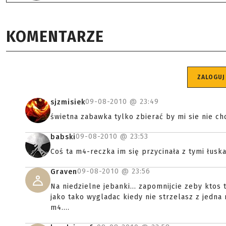
KOMENTARZE
ZALOGUJ
09-08-2010 @
23:49
sjzmisiek
świetna zabawka tylko zbierać by mi sie nie ch
09-08-2010 @
23:53
babski
Coś ta m4-reczka im się przycinała z tymi łuska
09-08-2010 @
23:56
Graven
Na niedzielne jebanki... zapomnijcie zeby ktos
jako tako wygladac kiedy nie strzelasz z jedna
m4....