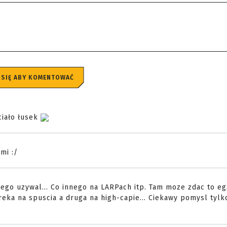
 SIĘ ABY KOMENTOWAĆ
ciało łusek
mi :/
 tego uzywal... Co innego na LARPach itp. Tam moze zdac to eg
 reka na spuscia a druga na high-capie... Ciekawy pomysl tyl