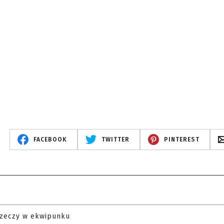
FACEBOOK
TWITTER
PINTEREST
rzeczy w ekwipunku