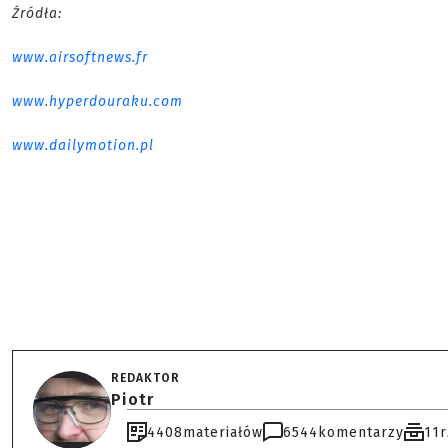
Źródła:
www.airsoftnews.fr
www.hyperdouraku.com
www.dailymotion.pl
REDAKTOR
Piotr
4408
materiałów
6544
komentarzy
11