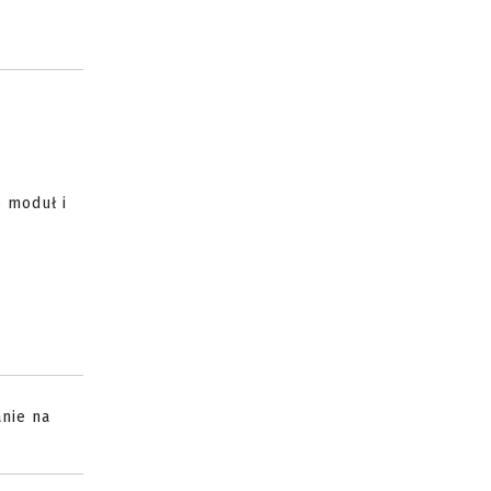
y
e moduł i
anie na