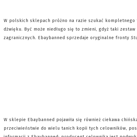
W polskich sklepach próżno na razie szukać kompletnego 
dżwięku. Być może niedługo się to zmieni, gdyż taki zestaw
zagranicznych. Ebaybanned sprzedaje oryginalne fronty
St
W sklepie Ebaybanned pojawiła się również ciekawa chińsk
przeciwieństwie do wielu tanich kopii tych celowników, po
informacji z Ebaybanned: producent celownika jest podwyk