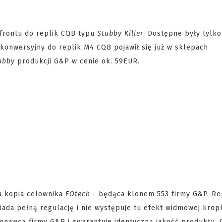
frontu do replik CQB typu
Stubby Killer
. Dostępne były tylko
 konwersyjny do replik M4 CQB pojawił się już w sklepach
ubby
produkcji G&P w cenie ok. 59EUR.
a kopia celownika
EOtech
- będąca klonem 553 firmy G&P. Re
siada pełną regulację i nie występuje tu efekt widmowej krop
onawcą firmy G&P i gwarantuje identyczną jakość produktu. 