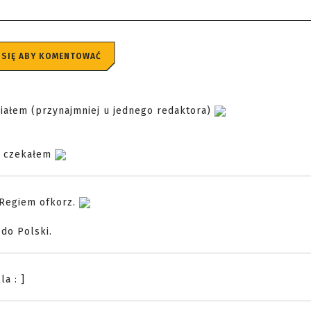
 SIĘ ABY KOMENTOWAĆ
działem (przynajmniej u jednego redaktora)
m czekałem
Regiem ofkorz.
do Polski.
a : ]