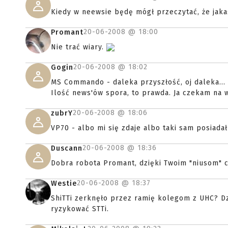
Kiedy w neewsie będę mógł przeczytać, że jak
20-06-2008 @
18:00
Promant
Nie trać wiary.
20-06-2008 @
18:02
Gogin
MS Commando - daleka przyszłość, oj daleka...
Ilość news'ów spora, to prawda. Ja czekam na w
20-06-2008 @
18:06
zubrY
VP70 - albo mi się zdaje albo taki sam posiada
20-06-2008 @
18:36
Duscann
Dobra robota Promant, dzięki Twoim "niusom" c
20-06-2008 @
18:37
Westie
ShiTTi zerknęło przez ramię kolegom z UHC? Dz
ryzykować STTi.