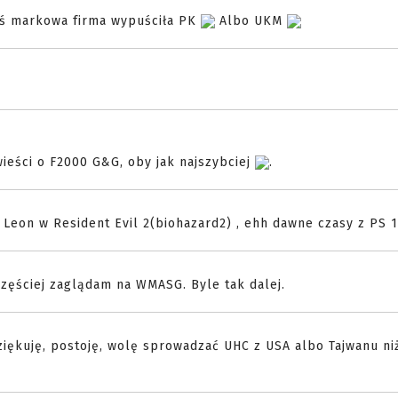
aś markowa firma wypuściła PK
Albo UKM
ieści o F2000 G&G, oby jak najszybciej
.
ł Leon w Resident Evil 2(biohazard2) , ehh dawne czasy z PS 1
zęściej zaglądam na WMASG. Byle tak dalej.
iękuję, postoję, wolę sprowadzać UHC z USA albo Tajwanu ni