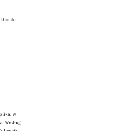
 tłumiki
plika, w
ki. Według
Celownik