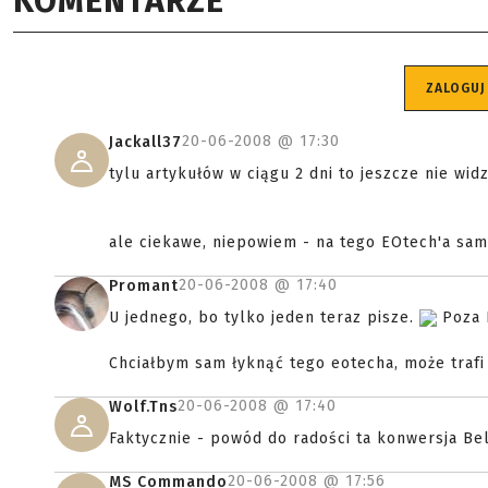
KOMENTARZE
ZALOGUJ
20-06-2008 @
17:30
Jackall37
tylu artykułów w ciągu 2 dni to jeszcze nie wi
ale ciekawe, niepowiem - na tego EOtech'a sa
20-06-2008 @
17:40
Promant
U jednego, bo tylko jeden teraz pisze.
Poza 
Chciałbym sam łyknąć tego eotecha, może trafi 
20-06-2008 @
17:40
Wolf.Tns
Faktycznie - powód do radości ta konwersja Bell
20-06-2008 @
17:56
MS Commando