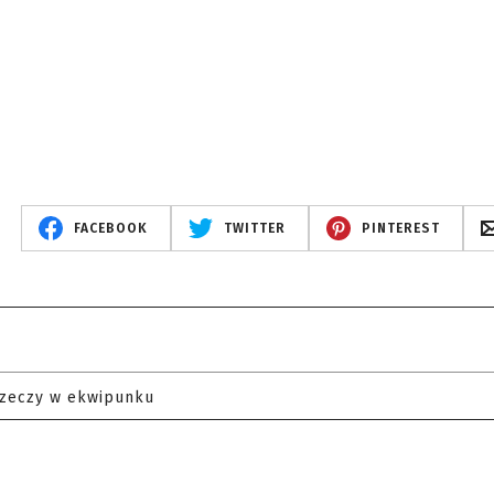
FACEBOOK
TWITTER
PINTEREST
rzeczy w ekwipunku