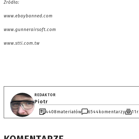
Źródła:
www.ebaybanned.com
www.gunnerairsoft.com
www.stti.com.tw
REDAKTOR
Piotr
4408
materiałów
6544
komentarzy
11