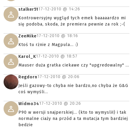
17-12-2010 @
14:26
stalker51
Kontrowersyjny wygląd tych emek baaaaardzo mi
się podoba, skoda, że premiera pewnie za rok ;-(
17-12-2010 @
18:16
ZeeMike
Ktoś tu rżnie z Magpula... :)
17-12-2010 @
18:57
Karol_K
Mauser duża gratka ciekawe czy "upgredowalny" ...
17-12-2010 @
20:06
Regdorn
Jeśli gazowy-to chyba nie bardzo,no chyba że G&G
coś wymyśli...
17-12-2010 @
20:26
Widmo34
P90 w wersji snajperskiej... (kto to wymyslił) i tak
normalne ciaży na przód a ta mutacja tym bardziej
bedzie