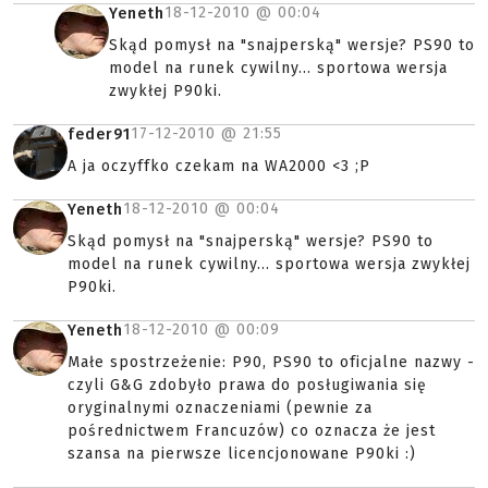
18-12-2010 @
00:04
Yeneth
Skąd pomysł na "snajperską" wersje? PS90 to
model na runek cywilny... sportowa wersja
zwykłej P90ki.
17-12-2010 @
21:55
feder91
A ja oczyffko czekam na WA2000 <3 ;P
18-12-2010 @
00:04
Yeneth
Skąd pomysł na "snajperską" wersje? PS90 to
model na runek cywilny... sportowa wersja zwykłej
P90ki.
18-12-2010 @
00:09
Yeneth
Małe spostrzeżenie: P90, PS90 to oficjalne nazwy -
czyli G&G zdobyło prawa do posługiwania się
oryginalnymi oznaczeniami (pewnie za
pośrednictwem Francuzów) co oznacza że jest
szansa na pierwsze licencjonowane P90ki :)