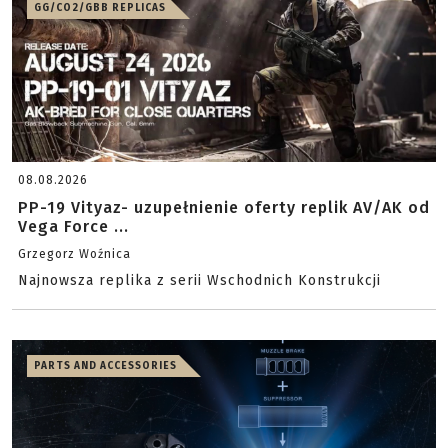
GG/CO2/GBB REPLICAS
08.08.2026
PP-19 Vityaz- uzupełnienie oferty replik AV/AK od
Vega Force ...
Grzegorz Woźnica
Najnowsza replika z serii Wschodnich Konstrukcji
PARTS AND ACCESSORIES