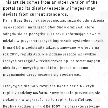
This article comes from an older version of the
portal and its display (especially images) may
deviate from current standards.
Firma
Guay Guay
, jak corocznie, zaprasza do odwiedzenia
jej ekspozycji na targach
Shot Show
oraz
IWA
, które
odbędą się na początku 2011 roku. Informując o swoim
udziale w przyszłorocznych imprezach wystawienniczych,
firma
G&G
przedstawiła także, planowane w ofercie na
rok 2011, repliki ASG. Nie podano jeszcze wprawdzie
żadnych szczegółów technicznych np. na temat napędu
niektórych nowych produktów - jednak wiadomo
przynajmniej czego możemy się spodziewać.
Tradycyjnie dla
G&G
rozwijana będzie seria
GR
czyli
replik z rodzimy
M4/M16
. Nowe modele prezentują się
ciekawie - w większości są to repliki typu
flat top
.
Replika krótkiej
emki
:
GR4 100Y
ma charakterystyczny