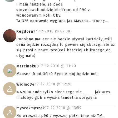
I mam nadzieję, że będą
sprzedawali oddzielnie front od P90 z
wbudowanym koli. Oby.
Ta G26 naprawdę wygląda jak Masada... trochę...
17-12-2010 @
07:38
Regdorn
Podobno mauser nie będzie używał kartridży.Jeśli
cena będzie rozsądna to pewnie się skuszę...ale aż
się prosi o nowe łoże(coś bardziej zbliżonego do
otyginału)
17-12-2010 @
11:40
Marcinek83
Mauser :D od GG :D Będzie mój będzie mój.
17-12-2010 @
12:28
Widmo34
WA2000 cudo tylko niech tego nie .......... jak ares
miałobyc gbb a wyszła tandetna spręzyna
17-12-2010 @
13:59
myszekmyszek
No wreszcie p90 z wyższej półki, inne niż TM...