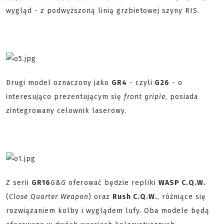
wygląd - z podwyższoną linią grzbietowej szyny RIS.
Drugi model oznaczony jako
GR4
- czyli
G26
- o
interesująco prezentującym się
front gripie
, posiada
zintegrowany celownik laserowy.
Z serii
GR16
G&G
oferować będzie repliki
WASP C.Q.W.
(
Close Quarter Weapon
) oraz
Rush C.Q.W.
, różniące się
rozwiązaniem kolby i wyglądem lufy. Oba modele będą