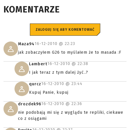
KOMENTARZE
ZALOGUJ SIĘ ABY KOMENTOWAĆ
16-12-2010 @
22:23
Maza94
jak zobaczyłem G26 to myślałem że to masada :F
16-12-2010 @
22:38
Lambert
I jak teraz z tym dalej żyć..?
16-12-2010 @
23:44
qurcz
Kupuj Panie, kupuj
16-12-2010 @
22:36
drozdek96
nie podobają mi się z wyglądu te repliki, ciekawe
co z osiągami
16-12-2010 @
22:37