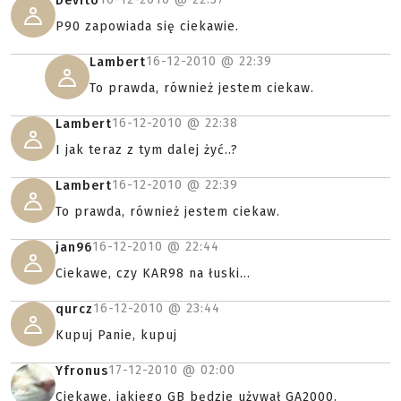
Devito
P90 zapowiada się ciekawie.
16-12-2010 @
22:39
Lambert
To prawda, również jestem ciekaw.
16-12-2010 @
22:38
Lambert
I jak teraz z tym dalej żyć..?
16-12-2010 @
22:39
Lambert
To prawda, również jestem ciekaw.
16-12-2010 @
22:44
jan96
Ciekawe, czy KAR98 na łuski...
16-12-2010 @
23:44
qurcz
Kupuj Panie, kupuj
17-12-2010 @
02:00
Yfronus
Ciekawe, jakiego GB będzie używał GA2000.