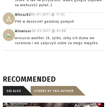
50tek. A tak na przyszłosć: wujek google odpowie
na wiekszość pytań ;)
06-01-2011 @
17:24
Milosz82
P90 w desercie? genialny pomysł!
26-01-2011 @
01:08
Wiewioor
wreszcie walther 2k. tylko, żeby ich duma nie
rozniosła i nie zażyczyli sobie za niego majątku.
RECOMMENDED
SEE ALSO
OTHERS BY THIS AUTHOR