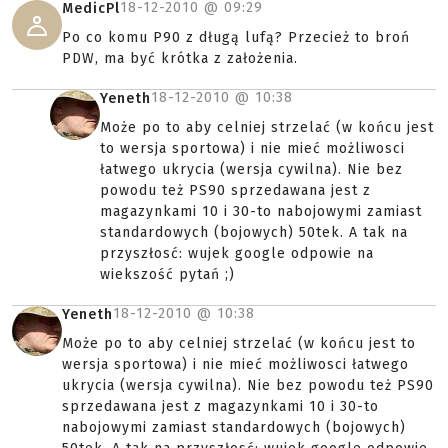
18-12-2010 @
09:29
MedicPl
Po co komu P90 z długą lufą? Przecież to broń
PDW, ma być krótka z założenia.
18-12-2010 @
10:38
Yeneth
Może po to aby celniej strzelać (w końcu jest
to wersja sportowa) i nie mieć możliwosci
łatwego ukrycia (wersja cywilna). Nie bez
powodu też PS90 sprzedawana jest z
magazynkami 10 i 30-to nabojowymi zamiast
standardowych (bojowych) 50tek. A tak na
przyszłosć: wujek google odpowie na
wiekszość pytań ;)
18-12-2010 @
10:38
Yeneth
Może po to aby celniej strzelać (w końcu jest to
wersja sportowa) i nie mieć możliwosci łatwego
ukrycia (wersja cywilna). Nie bez powodu też PS90
sprzedawana jest z magazynkami 10 i 30-to
nabojowymi zamiast standardowych (bojowych)