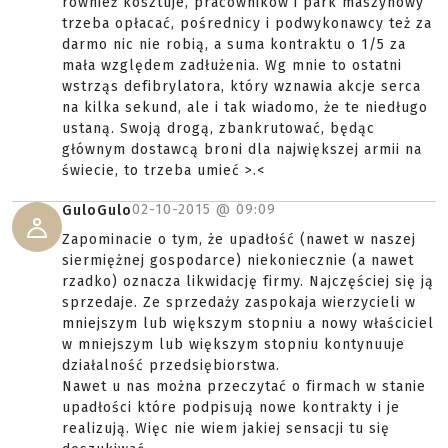
również kosztuje, pracowników i park maszynowy
trzeba opłacać, pośrednicy i podwykonawcy też za
darmo nic nie robią, a suma kontraktu o 1/5 za
mała względem zadłużenia. Wg mnie to ostatni
wstrząs defibrylatora, który wznawia akcje serca
na kilka sekund, ale i tak wiadomo, że te niedługo
ustaną. Swoją drogą, zbankrutować, będąc
głównym dostawcą broni dla największej armii na
świecie, to trzeba umieć >.<
02-10-2015 @
09:09
GuloGulo
Zapominacie o tym, że upadłość (nawet w naszej
siermiężnej gospodarce) niekoniecznie (a nawet
rzadko) oznacza likwidację firmy. Najczęściej się ją
sprzedaje. Ze sprzedaży zaspokaja wierzycieli w
mniejszym lub większym stopniu a nowy właściciel
w mniejszym lub większym stopniu kontynuuje
działalność przedsiębiorstwa.
Nawet u nas można przeczytać o firmach w stanie
upadłości które podpisują nowe kontrakty i je
realizują. Więc nie wiem jakiej sensacji tu się