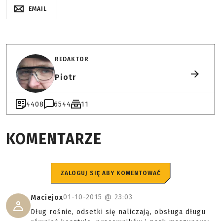
EMAIL
REDAKTOR
Piotr
4408
6544
11
KOMENTARZE
ZALOGUJ SIĘ ABY KOMENTOWAĆ
01-10-2015 @
23:03
Maciejox
Dług rośnie, odsetki się naliczają, obsługa długu