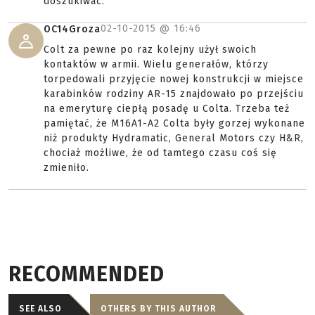
doszukiwać.
02-10-2015 @
16:46
OC14Groza
Colt za pewne po raz kolejny użył swoich
kontaktów w armii. Wielu generałów, którzy
torpedowali przyjęcie nowej konstrukcji w miejsce
karabinków rodziny AR-15 znajdowało po przejściu
na emeryturę ciepłą posadę u Colta. Trzeba też
pamiętać, że M16A1-A2 Colta były gorzej wykonane
niż produkty Hydramatic, General Motors czy H&R,
chociaż możliwe, że od tamtego czasu coś się
zmieniło.
RECOMMENDED
SEE ALSO
OTHERS BY THIS AUTHOR