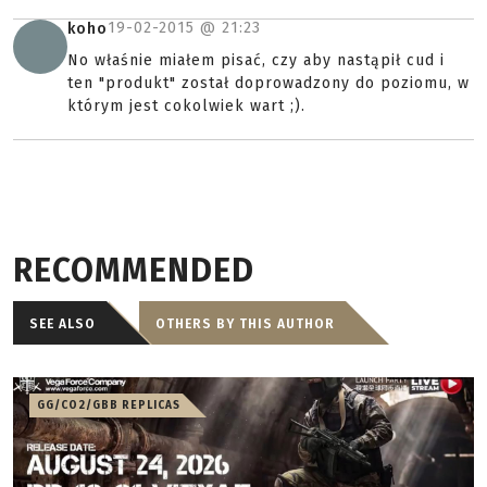
19-02-2015 @
21:23
koho
No właśnie miałem pisać, czy aby nastąpił cud i
ten "produkt" został doprowadzony do poziomu, w
którym jest cokolwiek wart ;).
RECOMMENDED
SEE ALSO
OTHERS BY THIS AUTHOR
GG/CO2/GBB REPLICAS