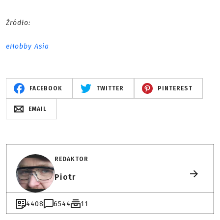
Źródło:
eHobby Asia
FACEBOOK
TWITTER
PINTEREST
EMAIL
REDAKTOR
Piotr
4408
6544
11