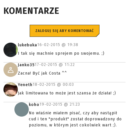
KOMENTARZE
ZALOGUJ SIĘ ABY KOMENTOWAĆ
16-02-2015 @
19:38
lukebuka
I tak się machnie sprejem po swojemu. ;)
17-02-2015 @
11:22
Janko35
Zacna! Być jak Costa ^^
18-02-2015 @
00:03
Yeneth
Jak limitowana to może jest szansa że działa! ;)
19-02-2015 @
21:23
koho
No właśnie miałem pisać, czy aby nastąpił
cud i ten "produkt" został doprowadzony do
poziomu, w którym jest cokolwiek wart ;).