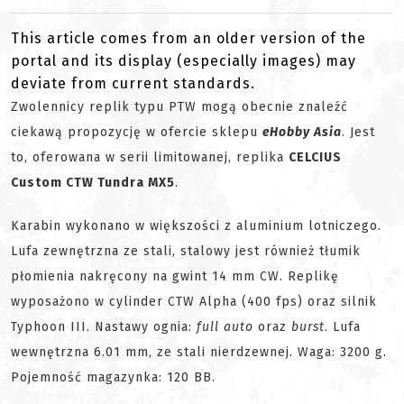
This article comes from an older version of the
portal and its display (especially images) may
deviate from current standards.
Zwolennicy replik typu PTW mogą obecnie znaleźć
ciekawą propozycję w ofercie sklepu
eHobby Asia
. Jest
to, oferowana w serii limitowanej, replika
CELCIUS
Custom CTW Tundra MX5
.
Karabin wykonano w większości z aluminium lotniczego.
Lufa zewnętrzna ze stali, stalowy jest również tłumik
płomienia nakręcony na gwint 14 mm CW. Replikę
wyposażono w cylinder CTW Alpha (400 fps) oraz silnik
Typhoon III. Nastawy ognia:
full auto
oraz
burst
. Lufa
wewnętrzna 6.01 mm, ze stali nierdzewnej. Waga: 3200 g.
Pojemność magazynka: 120 BB.