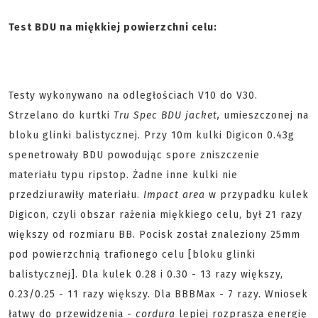
Test BDU na miękkiej powierzchni celu:
Testy wykonywano na odległościach V10 do V30.
Strzelano do kurtki
Tru Spec BDU jacket,
umieszczonej na
bloku glinki balistycznej. Przy 10m kulki Digicon 0.43g
spenetrowały BDU powodując spore zniszczenie
materiału typu ripstop. Żadne inne kulki nie
przedziurawiły materiału.
Impact area
w przypadku kulek
Digicon, czyli obszar rażenia miękkiego celu, był 21 razy
większy od rozmiaru BB. Pocisk został znaleziony 25mm
pod powierzchnią trafionego celu [bloku glinki
balistycznej]. Dla kulek 0.28 i 0.30 - 13 razy większy,
0.23/0.25 - 11 razy większy. Dla BBBMax - 7 razy. Wniosek
łatwy do przewidzenia -
cordura
lepiej rozprasza energię