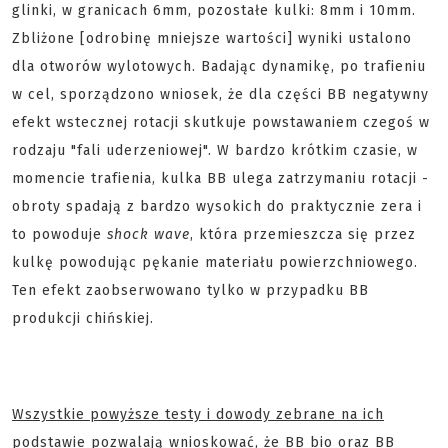
glinki, w granicach 6mm, pozostałe kulki: 8mm i 10mm.
Zbliżone [odrobinę mniejsze wartości] wyniki ustalono
dla otworów wylotowych. Badając dynamikę, po trafieniu
w cel, sporządzono wniosek, że dla części BB negatywny
efekt wstecznej rotacji skutkuje powstawaniem czegoś w
rodzaju "fali uderzeniowej". W bardzo krótkim czasie, w
momencie trafienia, kulka BB ulega zatrzymaniu rotacji -
obroty spadają z bardzo wysokich do praktycznie zera i
to powoduje
shock wave
, która przemieszcza się przez
kulkę powodując pękanie materiału powierzchniowego.
Ten efekt zaobserwowano tylko w przypadku BB
produkcji chińskiej.
Wszystkie powyższe testy i dowody zebrane na ich
podstawie pozwalają wnioskować, że BB bio oraz BB