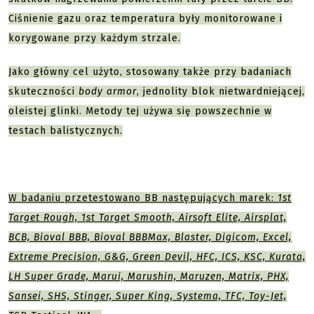
Ciśnienie gazu oraz temperatura były monitorowane i
korygowane przy każdym strzale.
Jako główny cel użyto, stosowany także przy badaniach
skuteczności
body armor
, jednolity blok nietwardniejącej,
oleistej glinki. Metody tej używa się powszechnie w
testach balistycznych.
W badaniu przetestowano BB następujących marek:
1st
Target Rough, 1st Target Smooth, Airsoft Elite, Airsplat,
BCB, Bioval BBB, Bioval BBBMax, Blaster, Digicom, Excel,
Extreme Precision, G&G, Green Devil, HFC, ICS, KSC, Kurata,
LH Super Grade, Marui, Marushin, Maruzen, Matrix, PHX,
Sansei, SHS, Stinger, Super King, Systema, TFC, Toy-Jet,