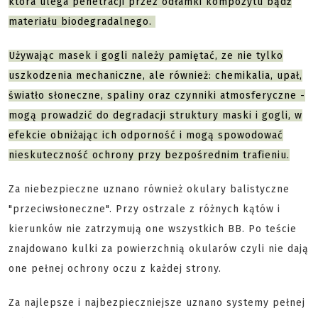
która ulega penetracji przez odłamki kompozytu bądź
materiału biodegradalnego.
Używając masek i gogli należy pamiętać, ze nie tylko
uszkodzenia mechaniczne, ale również: chemikalia, upał,
światło słoneczne, spaliny oraz czynniki atmosferyczne -
mogą prowadzić do degradacji struktury maski i gogli, w
efekcie obniżając ich odporność i mogą spowodować
nieskuteczność ochrony przy bezpośrednim trafieniu.
Za niebezpieczne uznano również okulary balistyczne
"przeciwsłoneczne". Przy ostrzale z różnych kątów i
kierunków nie zatrzymują one wszystkich BB. Po teście
znajdowano kulki za powierzchnią okularów czyli nie dają
one pełnej ochrony oczu z każdej strony.
Za najlepsze i najbezpieczniejsze uznano systemy pełnej