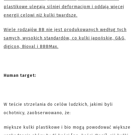
plastikowe ulegają silniej deformacjom i oddają więcej
energii celowi niż kulki twardsze.
Wiele rodzajów BB nie jest produkowanych według tych
samych, wysokich standardów, co kulki japońskie, G&G,
digicon, Bioval i BBBMax.
Human target:
W teście strzelania do celów ludzkich, jakimi byli
ochotnicy, zaobserwowano, że:
miększe kulki plastikowe i bio mogą powodować większe