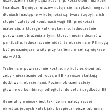
uszkodzenia skóry bądź kości [np. kości dłoni], niż kulki
twardsze. Najwięcej urazów notuje się na rękach, nogach i
dłoniach [następne w kolejności są: twarz i zęby], a ich
stopień zależy od kombinacji wagi BB, prędkości i
materiału, z którego kulki wykonano. Jednocześnie
porównano obrażenia z tymi, których można doznać w
paintballu. Jednoznacznie widać, że obrażenia w PB mogą
być poważniejsze, a siły przy trafieniu w cel są większe
niż w ASG.
Trafienia w powierzchnie kostne, np kościec dłoni lub
zęby - niezależnie od rodzaju BB - zawsze skutkują
dotkliwymi obrażeniami. Poziom obrażeń zależy
głównie od kombinacji odległości do celu i prędkości BB.
Generalny wniosek jest taki, że nie należy raczej
określać jednych kulek jako bezpieczniejsze lub mniej