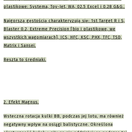
plastikowe: Systema, Toy-Jet, WA, 02.5 Excel i 0.28 G&G..
Najgorszą gęstością charakteryzują się: 1st Target R i S,
Blaster 0.2, Extreme Precision [bio i plastikowe, we
wszystkich wagomiarach], ICS, HFC, KSC, PHX, TFC, TSD,
Matrix i Sansei.
Reszta to średniaki.
2. Efekt Magnus.
Wsteczna rotacja kulki BB, podczas jej lotu, ma również
negatywny wpływ na osiągi balistyczne. Określona