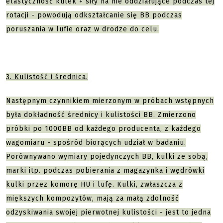
elastyczność kulek + siły na nie oddziałujące podczas tej
rotacji - powodują odkształcanie się BB podczas
poruszania w lufie oraz w drodze do celu.
3. Kulistość i średnica.
Następnym czynnikiem mierzonym w próbach wstępnych
była dokładność średnicy i kulistości BB. Zmierzono
próbki po 1000BB od każdego producenta, z każdego
wagomiaru - spośród biorących udział w badaniu.
Porównywano wymiary pojedynczych BB, kulki ze sobą,
marki itp. podczas pobierania z magazynka i wędrówki
kulki przez komorę HU i lufę. Kulki, zwłaszcza z
miększych kompozytów, mają za małą zdolność
odzyskiwania swojej pierwotnej kulistości - jest to jedna