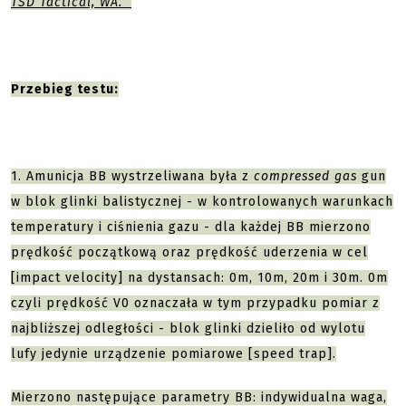
TSD Tactical, WA.
Przebieg testu:
1. Amunicja BB wystrzeliwana była z
compressed gas
gun
w blok glinki balistycznej - w kontrolowanych warunkach
temperatury i ciśnienia gazu - dla każdej BB mierzono
prędkość początkową oraz prędkość uderzenia w cel
[impact velocity] na dystansach: 0m, 10m, 20m i 30m. 0m
czyli prędkość V0 oznaczała w tym przypadku pomiar z
najbliższej odległości - blok glinki dzieliło od wylotu
lufy jedynie urządzenie pomiarowe [speed trap].
Mierzono następujące parametry BB: indywidualna waga,