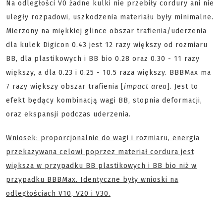
Na odległości V0 żadne kulki nie przebiły cordury ani nie
uległy rozpadowi, uszkodzenia materiału były minimalne.
Mierzony na miękkiej glince obszar trafienia/uderzenia
dla kulek Digicon 0.43 jest 12 razy większy od rozmiaru
BB, dla plastikowych i BB bio 0.28 oraz 0.30 - 11 razy
większy, a dla 0.23 i 0.25 - 10.5 raza większy. BBBMax ma
7 razy większy obszar trafienia [
impact area
]. Jest to
efekt będący kombinacją wagi BB, stopnia deformacji,
oraz ekspansji podczas uderzenia.
Wniosek: proporcjonalnie do wagi i rozmiaru, energia
przekazywana celowi poprzez materiał cordura jest
większa w przypadku BB plastikowych i BB bio niż w
przypadku BBBMax. Identyczne były wnioski na
odległościach V10, V20 i V30.