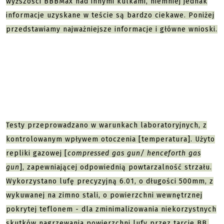
wyższości BBBMax nad innymi kulkami, niemniej jednak
informacje uzyskane w teście są bardzo ciekawe. Poniżej
przedstawiamy najważniejsze informacje i główne wnioski.
Testy przeprowadzano w warunkach laboratoryjnych, z
kontrolowanym wpływem otoczenia [temperatura]. Użyto
repliki gazowej [
compressed gas gun/ henceforth gas
gun
], zapewniającej odpowiednią powtarzalność strzału.
Wykorzystano lufę precyzyjną 6.01, o długości 500mm, z
wykuwanej na zimno stali, o powierzchni wewnętrznej
pokrytej teflonem - dla zminimalizowania niekorzystnych
skutków nagrzewania powierzchni lufy przez tarcie BB.