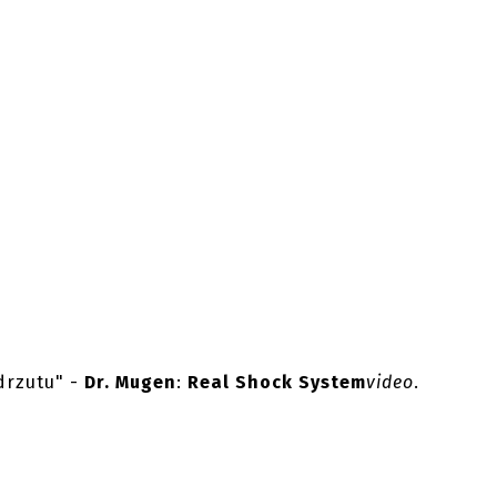
drzutu" -
Dr. Mugen
:
Real Shock System
video
.