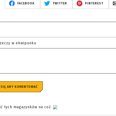
FACEBOOK
TWITTER
PINTEREST
rzeczy w ekwipunku
 SIĘ ABY KOMENTOWAĆ
pić tych magazynków na co2.