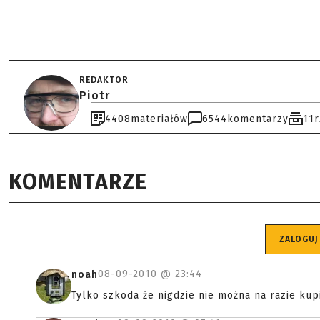
REDAKTOR
Piotr
4408
materiałów
6544
komentarzy
11
KOMENTARZE
ZALOGUJ
08-09-2010 @
23:44
noah
Tylko szkoda że nigdzie nie można na razie ku