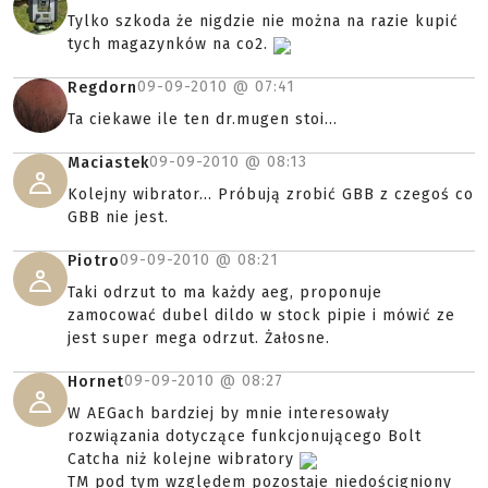
Tylko szkoda że nigdzie nie można na razie kupić
tych magazynków na co2.
09-09-2010 @
07:41
Regdorn
Ta ciekawe ile ten dr.mugen stoi...
09-09-2010 @
08:13
Maciastek
Kolejny wibrator... Próbują zrobić GBB z czegoś co
GBB nie jest.
09-09-2010 @
08:21
Piotro
Taki odrzut to ma każdy aeg, proponuje
zamocować dubel dildo w stock pipie i mówić ze
jest super mega odrzut. Żałosne.
09-09-2010 @
08:27
Hornet
W AEGach bardziej by mnie interesowały
rozwiązania dotyczące funkcjonującego Bolt
Catcha niż kolejne wibratory
TM pod tym względem pozostaje niedościgniony