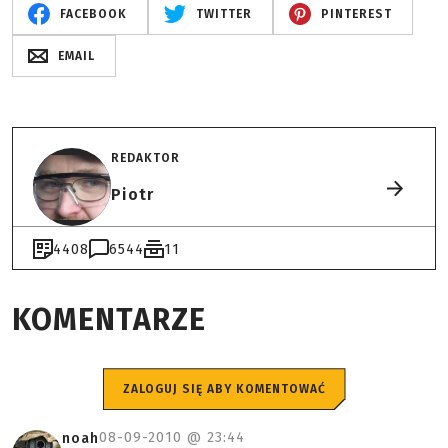
FACEBOOK
TWITTER
PINTEREST
EMAIL
REDAKTOR
Piotr
4408
6544
11
KOMENTARZE
ZALOGUJ SIĘ ABY KOMENTOWAĆ
08-09-2010 @
23:44
noah