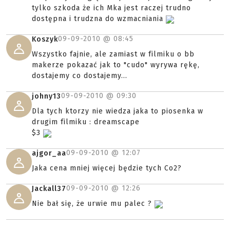
tylko szkoda że ich Mka jest raczej trudno
dostępna i trudzna do wzmacniania
09-09-2010 @
08:45
Koszyk
Wszystko fajnie, ale zamiast w filmiku o bb
makerze pokazać jak to "cudo" wyrywa rękę,
dostajemy co dostajemy...
09-09-2010 @
09:30
johny13
Dla tych ktorzy nie wiedza jaka to piosenka w
drugim filmiku : dreamscape
$3
09-09-2010 @
12:07
ajgor_aa
Jaka cena mniej więcej będzie tych Co2?
09-09-2010 @
12:26
Jackall37
Nie bał się, że urwie mu palec ?