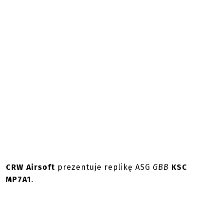
CRW Airsoft
prezentuje replikę ASG
GBB
KSC
MP7A1
.