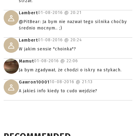
strzał.
01-08-2016 @
20:21
Lambert
@PitBear: Ja bym nie nazwał tego silnika choćby
średnio mocnym.. ;)
01-08-2016 @
20:24
Lambert
W jakim sensie "choinka"?
01-08-2016 @
22:06
Mamut
Ja bym zgadywał, że chodzi o iskry na stykach.
10-08-2016 @
21:13
Gawron10001
A jakieś info kiedy to cudo wejdzie?