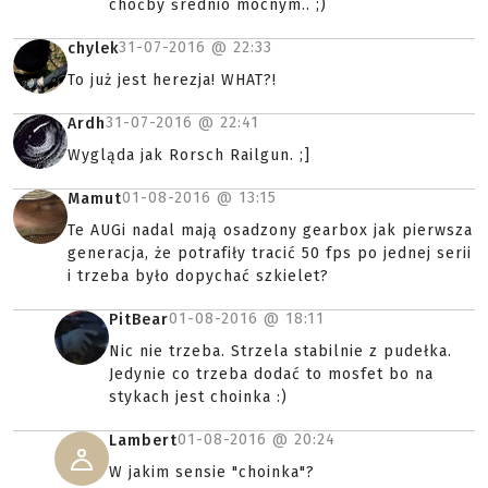
choćby średnio mocnym.. ;)
31-07-2016 @
22:33
chylek
To już jest herezja! WHAT?!
31-07-2016 @
22:41
Ardh
Wygląda jak Rorsch Railgun. ;]
01-08-2016 @
13:15
Mamut
Te AUGi nadal mają osadzony gearbox jak pierwsza
generacja, że potrafiły tracić 50 fps po jednej serii
i trzeba było dopychać szkielet?
01-08-2016 @
18:11
PitBear
Nic nie trzeba. Strzela stabilnie z pudełka.
Jedynie co trzeba dodać to mosfet bo na
stykach jest choinka :)
01-08-2016 @
20:24
Lambert
W jakim sensie "choinka"?