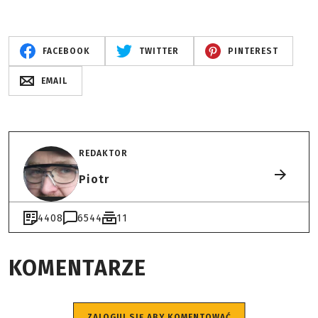
FACEBOOK
TWITTER
PINTEREST
EMAIL
REDAKTOR
Piotr
4408
6544
11
KOMENTARZE
ZALOGUJ SIĘ ABY KOMENTOWAĆ