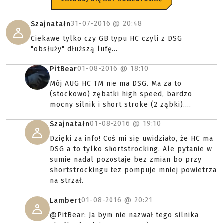
31-07-2016 @
20:48
Szajnatałn
Ciekawe tylko czy GB typu HC czyli z DSG
"obsłuży" dłuższą lufę...
01-08-2016 @
18:10
PitBear
Mój AUG HC TM nie ma DSG. Ma za to
(stockowo) zębatki high speed, bardzo
mocny silnik i short stroke (2 ząbki)....
01-08-2016 @
19:10
Szajnatałn
Dzięki za info! Coś mi się uwidziało, że HC ma
DSG a to tylko shortstrocking. Ale pytanie w
sumie nadal pozostaje bez zmian bo przy
shortstrockingu tez pompuje mniej powietrza
na strzał.
01-08-2016 @
20:21
Lambert
@PitBear: Ja bym nie nazwał tego silnika