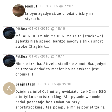
01-08-2016 @
22:06
Mamut
Ja bym zgadywał, że chodzi o iskry na
stykach.
01-08-2016 @
18:10
PitBear
Mój AUG HC TM nie ma DSG. Ma za to (stockowo)
zębatki high speed, bardzo mocny silnik i short
stroke (2 ząbki)....
01-08-2016 @
18:11
PitBear
Nic nie trzeba. Strzela stabilnie z pudełka. Jedynie
co trzeba dodać to mosfet bo na stykach jest
choinka :)
01-08-2016 @
19:10
Szajnatałn
Dzięki za info! Coś mi się uwidziało, że HC ma DSG
a to tylko shortstrocking. Ale pytanie w sumie
nadal pozostaje bez zmian bo przy
shortstrockingu tez pompuje mniej powietrza na