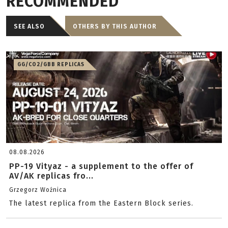
RECOMMENDED
SEE ALSO
OTHERS BY THIS AUTHOR
GG/CO2/GBB REPLICAS
08.08.2026
PP-19 Vityaz - a supplement to the offer of
AV/AK replicas fro...
Grzegorz Woźnica
The latest replica from the Eastern Block series.