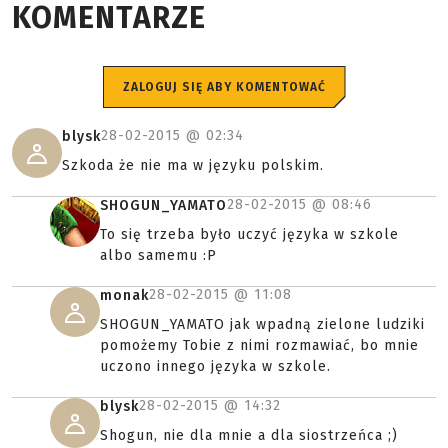
KOMENTARZE
ZALOGUJ SIĘ ABY KOMENTOWAĆ
28-02-2015 @
02:34
blysk
Szkoda że nie ma w języku polskim.
28-02-2015 @
08:46
SHOGUN_YAMATO
To się trzeba było uczyć języka w szkole
albo samemu :P
28-02-2015 @
11:08
monak
SHOGUN_YAMATO jak wpadną zielone ludziki
pomożemy Tobie z nimi rozmawiać, bo mnie
uczono innego języka w szkole.
28-02-2015 @
14:32
blysk
Shogun, nie dla mnie a dla siostrzeńca ;)