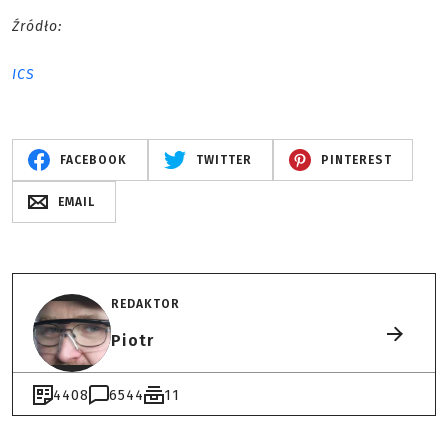
Źródło:
ICS
FACEBOOK
TWITTER
PINTEREST
EMAIL
REDAKTOR
Piotr
4408
6544
11