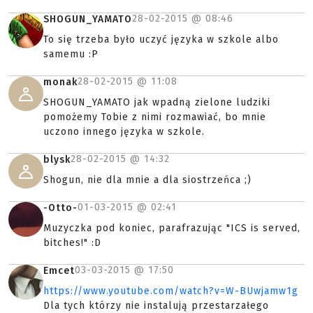
28-02-2015 @
08:46
SHOGUN_YAMATO
To się trzeba było uczyć języka w szkole albo
samemu :P
28-02-2015 @
11:08
monak
SHOGUN_YAMATO jak wpadną zielone ludziki
pomożemy Tobie z nimi rozmawiać, bo mnie
uczono innego języka w szkole.
28-02-2015 @
14:32
blysk
Shogun, nie dla mnie a dla siostrzeńca ;)
01-03-2015 @
02:41
-Otto-
Muzyczka pod koniec, parafrazując "ICS is served,
bitches!" :D
03-03-2015 @
17:50
Emcet
https://www.youtube.com/watch?v=W-BUwjamw1g
Dla tych którzy nie instalują przestarzałego