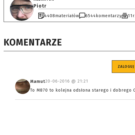
Piotr
4408
materiałów
6544
komentarzy
11
KOMENTARZE
ZALOGUJ
20-06-2016 @
21:21
Mamut
To M870 to kolejna odsłona starego i dobrego C