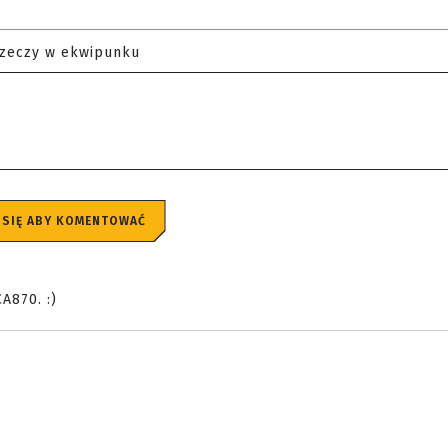
rzeczy w ekwipunku
 SIĘ ABY KOMENTOWAĆ
A870. :)