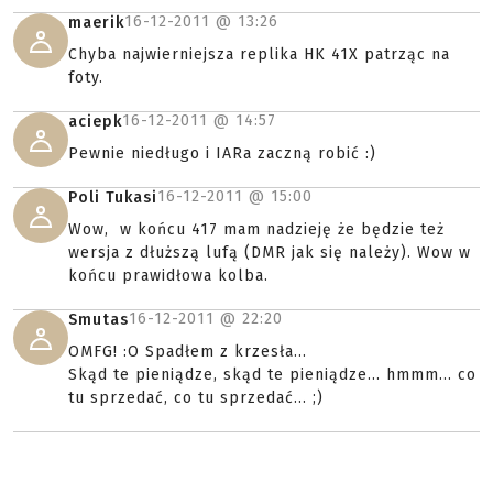
16-12-2011 @
13:26
maerik
Chyba najwierniejsza replika HK 41X patrząc na
foty.
16-12-2011 @
14:57
aciepk
Pewnie niedługo i IARa zaczną robić :)
16-12-2011 @
15:00
Poli Tukasi
Wow, w końcu 417 mam nadzieję że będzie też
wersja z dłuższą lufą (DMR jak się należy). Wow w
końcu prawidłowa kolba.
16-12-2011 @
22:20
Smutas
OMFG! :O Spadłem z krzesła...
Skąd te pieniądze, skąd te pieniądze... hmmm... co
tu sprzedać, co tu sprzedać... ;)