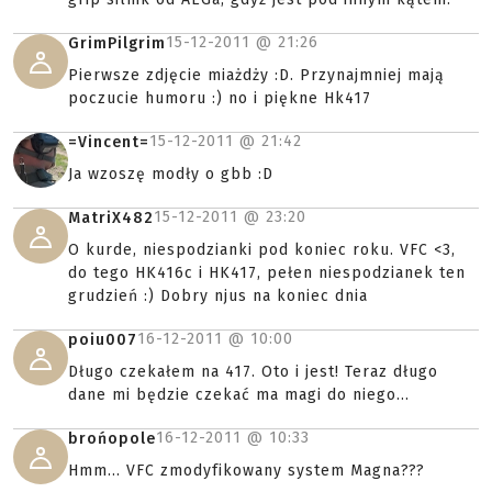
15-12-2011 @
21:26
GrimPilgrim
Pierwsze zdjęcie miażdży :D. Przynajmniej mają
poczucie humoru :) no i piękne Hk417
15-12-2011 @
21:42
=Vincent=
Ja wzoszę modły o gbb :D
15-12-2011 @
23:20
MatriX482
O kurde, niespodzianki pod koniec roku. VFC <3,
do tego HK416c i HK417, pełen niespodzianek ten
grudzień :) Dobry njus na koniec dnia
16-12-2011 @
10:00
poiu007
Długo czekałem na 417. Oto i jest! Teraz długo
dane mi będzie czekać ma magi do niego...
16-12-2011 @
10:33
brońopole
Hmm... VFC zmodyfikowany system Magna???