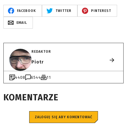
FACEBOOK
TWITTER
PINTEREST
EMAIL
REDAKTOR
Piotr
4408
6544
11
KOMENTARZE
ZALOGUJ SIĘ ABY KOMENTOWAĆ