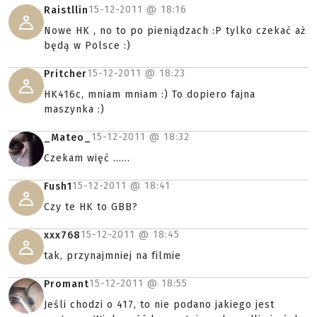
15-12-2011 @
18:16
Raistllin
Nowe HK , no to po pieniądzach :P tylko czekać aż
będą w Polsce :)
15-12-2011 @
18:23
Pritcher
HK416c, mniam mniam :) To dopiero fajna
maszynka :)
15-12-2011 @
18:32
_Mateo_
Czekam więć ......
15-12-2011 @
18:41
Fush1
Czy te HK to GBB?
15-12-2011 @
18:45
xxx768
tak, przynajmniej na filmie
15-12-2011 @
18:55
Promant
Jeśli chodzi o 417, to nie podano jakiego jest