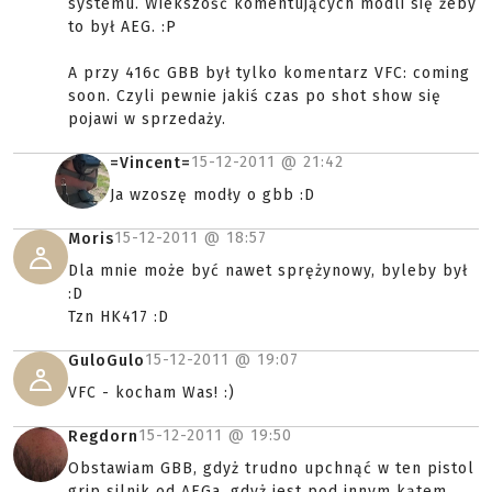
systemu. Wiekszość komentujących modli się żeby
to był AEG. :P
A przy 416c GBB był tylko komentarz VFC: coming
soon. Czyli pewnie jakiś czas po shot show się
pojawi w sprzedaży.
15-12-2011 @
21:42
=Vincent=
Ja wzoszę modły o gbb :D
15-12-2011 @
18:57
Moris
Dla mnie może być nawet sprężynowy, byleby był
:D
Tzn HK417 :D
15-12-2011 @
19:07
GuloGulo
VFC - kocham Was! :)
15-12-2011 @
19:50
Regdorn
Obstawiam GBB, gdyż trudno upchnąć w ten pistol
grip silnik od AEGa, gdyż jest pod innym kątem.