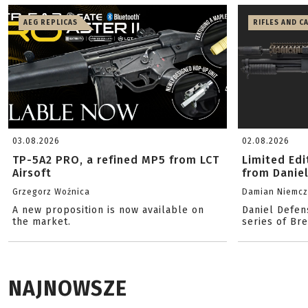
AEG REPLICAS
RIFLES AND C
03.08.2026
02.08.2026
TP-5A2 PRO, a refined MP5 from LCT
Limited Ed
Airsoft
from Danie
Grzegorz Woźnica
Damian Niemc
A new proposition is now available on
Daniel Defen
the market.
series of Br
NAJNOWSZE