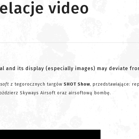
elacje video
al and its display (especially images) may deviate fr
soft
z tegorocznych targów
SHOT Show
,
przedstawiające: re
moździerz Skyways Airsoft oraz airsoftową bombę.