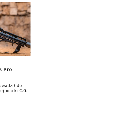
s Pro
owadził do
ej marki C.G.