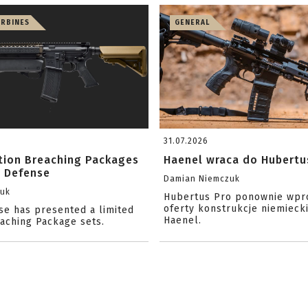
ARBINES
GENERAL
31.07.2026
ition Breaching Packages
Haenel wraca do Hubertu
l Defense
Damian Niemczuk
zuk
Hubertus Pro ponownie wpr
oferty konstrukcje niemiecki
se has presented a limited
Haenel.
eaching Package sets.