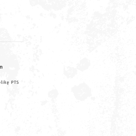
om
plikę PTS