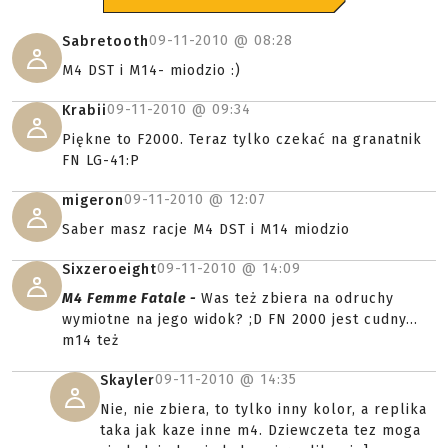
09-11-2010 @
08:28
Sabretooth
M4 DST i M14- miodzio :)
09-11-2010 @
09:34
Krabii
Piękne to F2000. Teraz tylko czekać na granatnik
FN LG-41:P
09-11-2010 @
12:07
migeron
Saber masz racje M4 DST i M14 miodzio
09-11-2010 @
14:09
Sixzeroeight
M4 Femme Fatale -
Was też zbiera na odruchy
wymiotne na jego widok? ;D FN 2000 jest cudny...
m14 też
09-11-2010 @
14:35
Skayler
Nie, nie zbiera, to tylko inny kolor, a replika
taka jak kaze inne m4. Dziewczeta tez moga