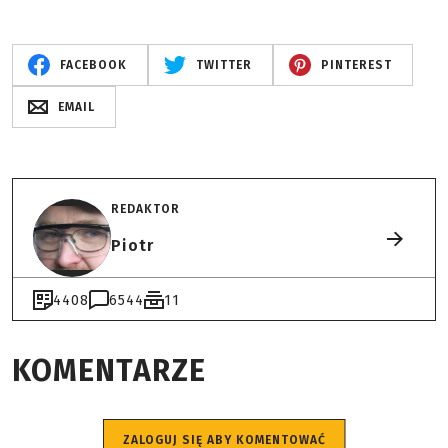
FACEBOOK
TWITTER
PINTEREST
EMAIL
REDAKTOR
Piotr
4408
6544
11
KOMENTARZE
ZALOGUJ SIĘ ABY KOMENTOWAĆ