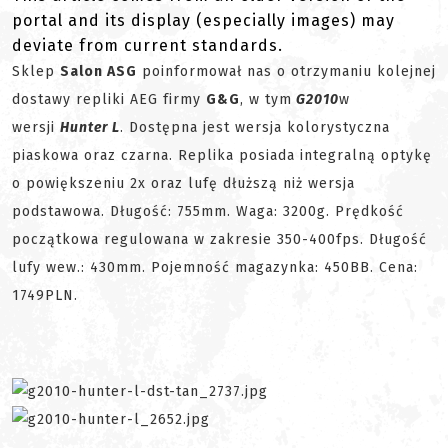
portal and its display (especially images) may
deviate from current standards.
Sklep
Salon ASG
poinformował nas o otrzymaniu kolejnej
dostawy repliki AEG firmy
G&G
, w tym
G2010
w
wersji
Hunter L
. Dostępna jest wersja kolorystyczna
piaskowa oraz czarna. Replika posiada integralną optykę
o powiększeniu 2x oraz lufę dłuższą niż wersja
podstawowa. Długość: 755mm. Waga: 3200g. Prędkość
początkowa regulowana w zakresie 350-400fps. Długość
lufy wew.: 430mm. Pojemność magazynka: 450BB. Cena:
1749PLN.