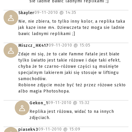
sie ladnie bawic ladnymi replikami ;]
09-11-2010 @
14:35
Skayler
Nie, nie zbiera, to tylko inny kolor, a replika taka
jak kaze inne m4. Dziewczeta tez moga sie ladnie
bawic ladnymi replikami ;]
09-11-2010 @
15:05
Miszcz_HK417
Zdaje mi się, że to całe Famme Fatale jest białe
tylko światło jest takie różowe i daje taki efekt,
chyba że te czarno-różowe części są muśnięte
specjalnym lakierem jaki się stosuje w liftingu
samochodów.
Robione zdjęcie może być też przez różowe szkło
albo magia Photoshopa.
09-11-2010 @
15:32
Gekon_1
Replika jest różowa, widać to na innych
zdjęciach.
09-11-2010 @
15:09
piasek43