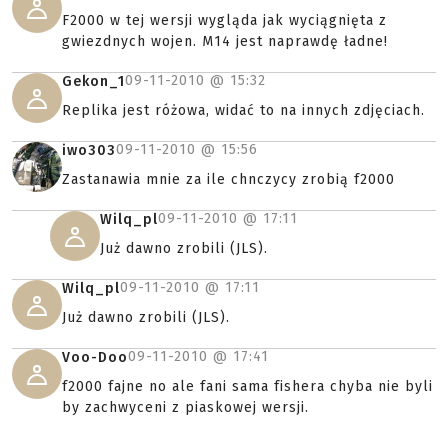
F2000 w tej wersji wygląda jak wyciągnięta z
gwiezdnych wojen. M14 jest naprawdę ładne!
09-11-2010 @
15:32
Gekon_1
Replika jest różowa, widać to na innych zdjęciach.
09-11-2010 @
15:56
iwo303
Zastanawia mnie za ile chnczycy zrobią f2000
09-11-2010 @
17:11
Wilq_pl
Już dawno zrobili (JLS).
09-11-2010 @
17:11
Wilq_pl
Już dawno zrobili (JLS).
09-11-2010 @
17:41
Voo-Doo
f2000 fajne no ale fani sama fishera chyba nie byli
by zachwyceni z piaskowej wersji.