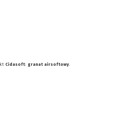
ukt
Cidasoft
:
granat airsoftowy
.