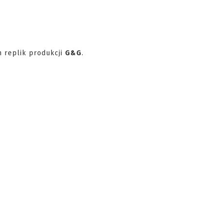
 replik produkcji
G&G
.