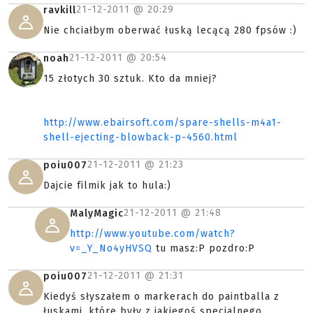
21-12-2011 @
20:29
ravkill
Nie chciałbym oberwać łuską lecącą 280 fpsów :)
21-12-2011 @
20:54
noah
15 złotych 30 sztuk. Kto da mniej?
http://www.ebairsoft.com/spare-shells-m4a1-
shell-ejecting-blowback-p-4560.html
21-12-2011 @
21:23
poiu007
Dajcie filmik jak to hula:)
21-12-2011 @
21:48
MalyMagic
http://www.youtube.com/watch?
v=_Y_No4yHVSQ
tu masz:P pozdro:P
21-12-2011 @
21:31
poiu007
Kiedyś słyszałem o markerach do paintballa z
łuskami, które były z jakiegoś specjalnego