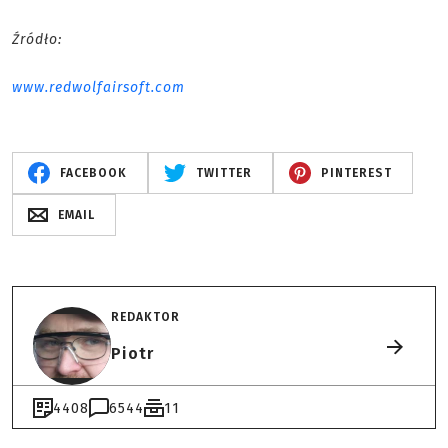
Źródło:
www.redwolfairsoft.com
FACEBOOK
TWITTER
PINTEREST
EMAIL
REDAKTOR
Piotr
4408
6544
11