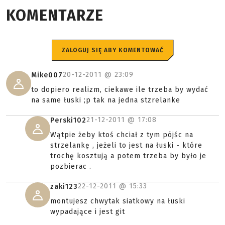
KOMENTARZE
ZALOGUJ SIĘ ABY KOMENTOWAĆ
20-12-2011 @
23:09
Mike007
to dopiero realizm, ciekawe ile trzeba by wydać
na same łuski ;p tak na jedna stzrelanke
21-12-2011 @
17:08
Perski102
Wątpie żeby ktoś chciał z tym pójśc na
strzelankę , jeżeli to jest na łuski - które
trochę kosztują a potem trzeba by było je
pozbierac .
22-12-2011 @
15:33
zaki123
montujesz chwytak siatkowy na łuski
wypadające i jest git