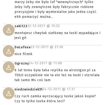
marzy żeby nie było luf "wewnętrznych" tylko
żeby lufy zewnętrzne były fabrycznie robione
precyzyjnie i były wymienialne jako jedna część.
ehh pomarzyć można...
22-12-2011 @
15:33
zaki123
montujesz chwytak siatkowy na łuski wypadające i
jest git
22-12-2011 @
21:36
DaLufuxa
nice filmik
24-12-2011 @
11:08
Ggrozny
6 lat temu była taka replika na airsistgun.pl za
150zł oczywiśnie nie ta ale też na łuski i stzrelała
tak samo M4 coś tam
24-12-2011 @
17:37
niedzwiedziek51
Czy ruch zamka wyrzucający łuske jakoś kopie?
Czy to tylko łuska która leci?