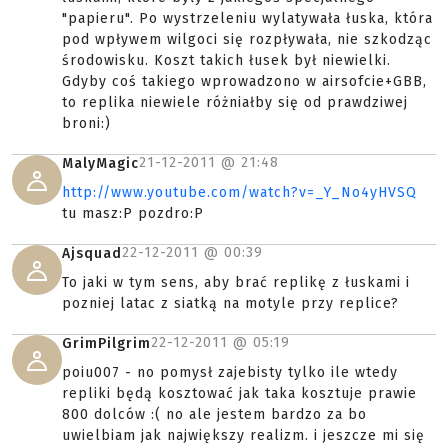
"papieru". Po wystrzeleniu wylatywała łuska, która
pod wpływem wilgoci się rozpływała, nie szkodząc
środowisku. Koszt takich łusek był niewielki.
Gdyby coś takiego wprowadzono w airsofcie+GBB,
to replika niewiele różniałby się od prawdziwej
broni:)
21-12-2011 @
21:48
MalyMagic
http://www.youtube.com/watch?v=_Y_No4yHVSQ
tu masz:P pozdro:P
22-12-2011 @
00:39
Ajsquad
To jaki w tym sens, aby brać replikę z łuskami i
pozniej latac z siatką na motyle przy replice?
22-12-2011 @
05:19
GrimPilgrim
poiu007 - no pomysł zajebisty tylko ile wtedy
repliki będą kosztować jak taka kosztuje prawie
800 dolców :( no ale jestem bardzo za bo
uwielbiam jak największy realizm. i jeszcze mi się