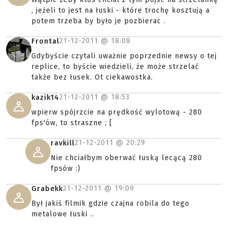
, jeżeli to jest na łuski - które trochę kosztują a
potem trzeba by było je pozbierac .
21-12-2011 @
18:08
Frontal
Gdybyście czytali uważnie poprzednie newsy o tej
replice, to byście wiedzieli, że może strzelać
także bez łusek. Ot ciekawostka.
21-12-2011 @
18:53
kazik14
wpierw spójrzcie na prędkość wylotową - 280
fps'ów, to straszne ; [
21-12-2011 @
20:29
ravkill
Nie chciałbym oberwać łuską lecącą 280
fpsów :)
21-12-2011 @
19:09
Grabekk
Był jakiś filmik gdzie czajna robila do tego
metalowe łuski ..