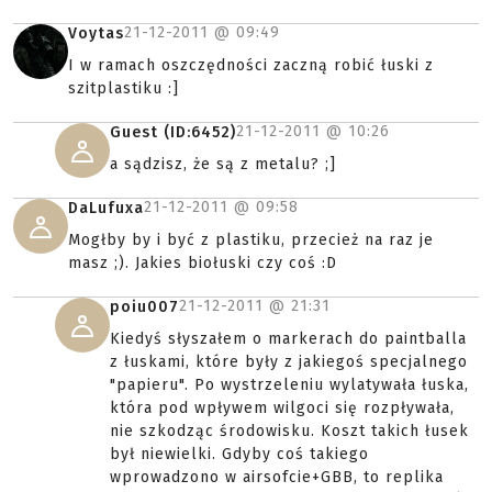
21-12-2011 @
09:49
Voytas
I w ramach oszczędności zaczną robić łuski z
szitplastiku :]
21-12-2011 @
10:26
Guest (ID:6452)
a sądzisz, że są z metalu? ;]
21-12-2011 @
09:58
DaLufuxa
Mogłby by i być z plastiku, przecież na raz je
masz ;). Jakies biołuski czy coś :D
21-12-2011 @
21:31
poiu007
Kiedyś słyszałem o markerach do paintballa
z łuskami, które były z jakiegoś specjalnego
"papieru". Po wystrzeleniu wylatywała łuska,
która pod wpływem wilgoci się rozpływała,
nie szkodząc środowisku. Koszt takich łusek
był niewielki. Gdyby coś takiego
wprowadzono w airsofcie+GBB, to replika