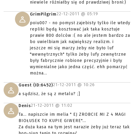
niewiele różniałby się od prawdziwej broni:)
22-12-2011 @
05:19
GrimPilgrim
poiu007 - no pomysł zajebisty tylko ile wtedy
repliki będą kosztować jak taka kosztuje
prawie 800 dolców :( no ale jestem bardzo za
bo uwielbiam jak największy realizm. i
jeszcze mi się marzy żeby nie było luf
"wewnętrznych" tylko żeby lufy zewnętrzne
były fabrycznie robione precyzyjnie i były
wymienialne jako jedna część. ehh pomarzyć
można...
21-12-2011 @
10:26
Guest (ID:6452)
a sądzisz, że są z metalu? ;]
21-12-2011 @
11:02
Denis
Ta... napiszcie im melia " EJ ZROBCIE MI Z 4 MAGI
BIOŁUSEK TO KUPIE GIWERE"...
Za duża kasa na tym jest narazie żeby już teraz tak
hop-siup tanio to rozwinąć.