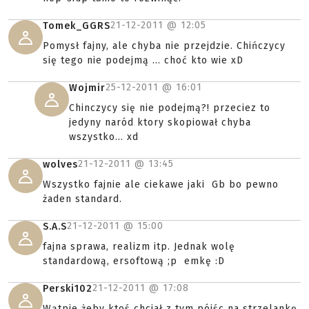
21-12-2011 @
12:05
Tomek_GGRS
Pomysł fajny, ale chyba nie przejdzie. Chińczycy
się tego nie podejmą ... choć kto wie xD
25-12-2011 @
16:01
Wojmir
Chinczycy się nie podejmą?! przeciez to
jedyny naród ktory skopiował chyba
wszystko... xd
21-12-2011 @
13:45
wolves
Wszystko fajnie ale ciekawe jaki Gb bo pewno
żaden standard.
21-12-2011 @
15:00
S.A.S
fajna sprawa, realizm itp. Jednak wolę
standardową, ersoftową ;p emkę :D
21-12-2011 @
17:08
Perski102
Wątpie żeby ktoś chciał z tym pójśc na strzelankę