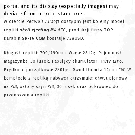
portal and its display (especially images) may
deviate from current standards.
W ofercie
RedWolf Airsoft
dostępny jest kolejny model
repliki
shell ejecting M4
AEG
, produkcji firmy
TOP
.
Karabin
SR-16 CQB
kosztuje 728USD.
Długość repliki: 700/790mm. Waga: 2812g. Pojemność
magazynka: 30 łusek. Pasujący akumulator: 11.1V
LiPo
.
Prędkość początkowa: 280fps. Gwint tłumika 14mm
CW
. W
komplecie z repliką nabywca otrzymuje: chwyt pionowy
na
RIS
, osłony szyn
RIS
, 30 łusek oraz pokrowiec do
przenoszenia repliki.