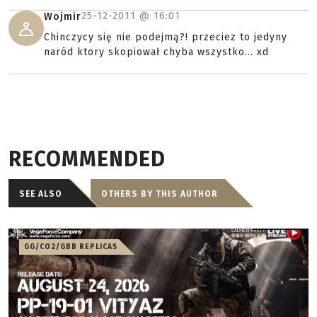
25-12-2011 @
16:01
Wojmir
Chinczycy się nie podejmą?! przeciez to jedyny
naród ktory skopiował chyba wszystko... xd
RECOMMENDED
SEE ALSO
OTHERS BY THIS AUTHOR
GG/CO2/GBB REPLICAS