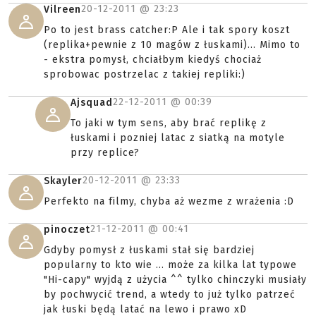
20-12-2011 @
23:23
Vilreen
Po to jest brass catcher:P Ale i tak spory koszt
(replika+pewnie z 10 magów z łuskami)... Mimo to
- ekstra pomysł, chciałbym kiedyś chociaż
sprobowac postrzelac z takiej repliki:)
22-12-2011 @
00:39
Ajsquad
To jaki w tym sens, aby brać replikę z
łuskami i pozniej latac z siatką na motyle
przy replice?
20-12-2011 @
23:33
Skayler
Perfekto na filmy, chyba aż wezme z wrażenia :D
21-12-2011 @
00:41
pinoczet
Gdyby pomysł z łuskami stał się bardziej
popularny to kto wie ... może za kilka lat typowe
"Hi-capy" wyjdą z użycia ^^ tylko chinczyki musiały
by pochwycić trend, a wtedy to już tylko patrzeć
jak łuski będą latać na lewo i prawo xD