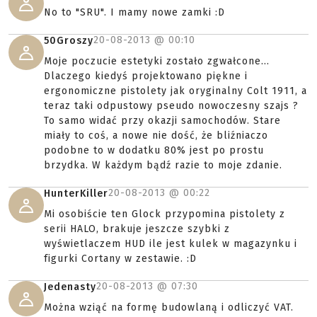
No to "SRU". I mamy nowe zamki :D
20-08-2013 @
00:10
50Groszy
Moje poczucie estetyki zostało zgwałcone...
Dlaczego kiedyś projektowano piękne i
ergonomiczne pistolety jak oryginalny Colt 1911, a
teraz taki odpustowy pseudo nowoczesny szajs ?
To samo widać przy okazji samochodów. Stare
miały to coś, a nowe nie dość, że bliźniaczo
podobne to w dodatku 80% jest po prostu
brzydka. W każdym bądź razie to moje zdanie.
20-08-2013 @
00:22
HunterKiller
Mi osobiście ten Glock przypomina pistolety z
serii HALO, brakuje jeszcze szybki z
wyświetlaczem HUD ile jest kulek w magazynku i
figurki Cortany w zestawie. :D
20-08-2013 @
07:30
Jedenasty
Można wziąć na formę budowlaną i odliczyć VAT.