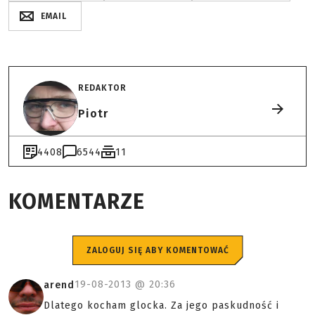
EMAIL
REDAKTOR
Piotr
4408
6544
11
KOMENTARZE
ZALOGUJ SIĘ ABY KOMENTOWAĆ
19-08-2013 @
20:36
arend
Dlatego kocham glocka. Za jego paskudność i