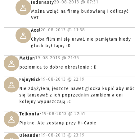
20-08-2013 @
07:31
Jedenasty
Można wziąć na firmę budowlaną i odliczyć
VAT.
20-08-2013 @
11:38
Axel
Chyba film mi się urwał, nie pamiętam kiedy
glock był fajny :D
19-08-2013 @
21:35
Matian
poziomica to dobre okreslenie : D
19-08-2013 @
22:19
FajnyNick
Nie zdążyłem, jeszcze nawet glocka kupić aby móc
się lansować z ich poprzednim zamkiem a oni
kolejny wypuszczają :c
19-08-2013 @
22:51
Telkontar
Piękne. Ale zostanę przy Hi-Capie
19-08-2013 @
23:19
Oleander