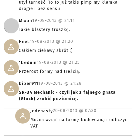
utylitarność. To to już takie pimp my klamka,
drogie i bez sensu
19-08-2013 @
21:11
Mixon
Takie blastery troszkę.
19-08-2013 @
21:20
HeeL
Całkiem ciekawy skrót ;)
19-08-2013 @
21:25
1beduin
Przerost formy nad treścią.
19-08-2013 @
21:28
biper911
SR-34 Mechanic - czyli jak z fajnego gnata
(Glock) zrobić poziomicę.
20-08-2013 @
07:30
Jedenasty
Można wziąć na formę budowlaną i odliczyć
VAT.