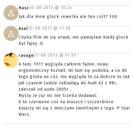
20-08-2013 @
10:24
Hasz
Jak dla mnie glock rewelka ale ten colt? FUJ!
20-08-2013 @
11:38
Axel
Chyba film mi się urwał, nie pamiętam kiedy glock
był fajny :D
21-08-2013 @
07:59
ravage
A tam, 1911 wygląda całkiem fajnie, nowy
ergonomiczny kształt, mi tam się podoba, a co do
tego gloka no cóż, nie wygląda to za dobrze to tak
jak czasem ludzie zakładają do Audi A3 z 98r,
zderzak od audo 2005r...
Myślę że już nic nie trzeba dodawać.
A to czerwone coś na muszce i szczerbince
kojarzy mi się z mieczami świetlnymi z lego :P Star
Wars.