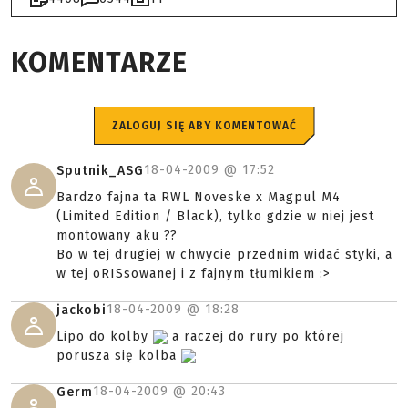
KOMENTARZE
ZALOGUJ SIĘ ABY KOMENTOWAĆ
18-04-2009 @
17:52
Sputnik_ASG
Bardzo fajna ta RWL Noveske x Magpul M4
(Limited Edition / Black), tylko gdzie w niej jest
montowany aku ??
Bo w tej drugiej w chwycie przednim widać styki, a
w tej oRISsowanej i z fajnym tłumikiem :>
18-04-2009 @
18:28
jackobi
Lipo do kolby
a raczej do rury po której
porusza się kolba
18-04-2009 @
20:43
Germ