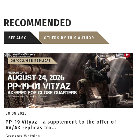
RECOMMENDED
SEE ALSO
OTHERS BY THIS AUTHOR
GG/CO2/GBB REPLICAS
08.08.2026
PP-19 Vityaz - a supplement to the offer of
AV/AK replicas fro...
Grzegorz Woźnica