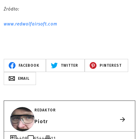
Źródło:
www.redwolfairsoft.com
FACEBOOK
TWITTER
PINTEREST
EMAIL
REDAKTOR
Piotr
4408
6544
11