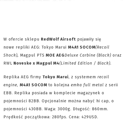
W ofercie sklepu
RedWolf Airsoft
pojawiły się
nowe repliki AEG: Tokyo Marui
M4A1 SOCOM
(Recoil
Shock),
Magpul PTS
MOE AEG
Deluxe Carbine (Black)
oraz
RWL
Noveske x Magpul M4
(Limited Edition / Black).
Replika AEG firmy
Tokyo Marui
, z systemem
recoil
engine
,
M4A1 SOCOM
to kolejna
emka full metal
z serii
EBB. Replika posiada w komplecie magazynek o
pojemności 82BB. Opcjonalnie można nabyć hi cap, o
pojemności 430BB. Waga: 3000g. Długość: 860mm.
Prędkość początkowa: 280fps. Cena: 429USD.