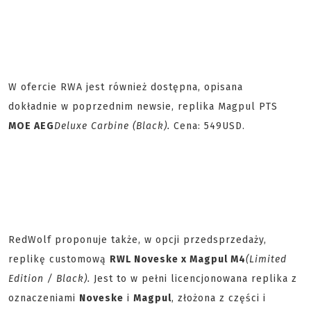
W ofercie RWA jest również dostępna, opisana
dokładnie w poprzednim newsie, replika Magpul PTS
MOE AEG
Deluxe Carbine (Black).
Cena: 549USD.
RedWolf proponuje także, w opcji przedsprzedaży,
replikę customową
RWL Noveske x Magpul M4
(Limited
Edition / Black).
Jest to w pełni licencjonowana replika z
oznaczeniami
Noveske
i
Magpul
, złożona z części i