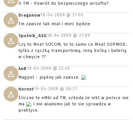
O TM - Powrót do bezpiecznego airsoftu?
18-04-2009 @
21:01
Dragunow
Tm zawsze tak miał i mieć będzie
18-04-2009 @
21:09
Sputnik_ASG
Czy to M4a1 SOCOM, to to samo co M4a1 SOPMOD,
tylko z rączką transportową, inną kolbą i baterią
w chwycie ??
18-04-2009 @
22:45
AnR
Magpul - piękny jak zawsze.
19-04-2009 @
00:21
Hornet
Śliczne te eMki od TM, szkoda że nikt w polsce nie
ma
, i nie wiadomo jak to sie sprawdza w
praktyce.