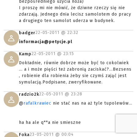
bezpośredniego użycia noża)
I proszę mi nie mówić, że dziwne rzeczy się nie
zdarzają. Jednego dnia lecisz samolotem do pracy
a drugiego ten samolot uderza w budynek.
22-05-2011 @
22:32
badger
informacja@petycje.pl
22-05-2011 @
23:15
Kamp
Dokładnie, równie dobrze może być to cokolwiek
... a i może pięści też zabronią zaciskać?...Bezsens
, robienie dla robienia żeby sie czymś zająć jest
symulacją.Podpisane, zweryfikowane.
22-05-2011 @
23:28
radzio2k
@
rafalkrawiec
nie stać nas na aż tyle tupolewów...
ha ha ale q**a nie smieszne
23-05-2011 @
00:04
Foka