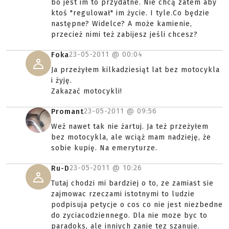
bo jest im to przydatne. Nie chcą zatem aby
ktoś "regulował" im życie. I tyle.Co będzie
następne? Widelce? A może kamienie,
przecież nimi też zabijesz jeśli chcesz?
23-05-2011 @
00:04
Foka
Ja przeżyłem kilkadziesiąt lat bez motocykla
i żyję.
Zakazać motocykli!
23-05-2011 @
09:56
Promant
Weź nawet tak nie żartuj. Ja też przeżyłem
bez motocykla, ale wciąż mam nadzieję, że
sobie kupię. Na emeryturze.
23-05-2011 @
10:26
Ru-D
Tutaj chodzi mi bardziej o to, ze zamiast sie
zajmowac rzeczami istotnymi to ludzie
podpisuja petycje o cos co nie jest niezbedne
do zyciacodziennego. Dla nie moze byc to
paradoks, ale inniych zanie tez szanuje.