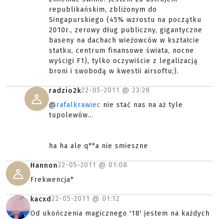
republikańskim, zbliżonym do
Singapurskiego (45% wzrostu na początku
2010r., zerowy dług publiczny, gigantyczne
baseny na dachach wieżowców w kształcie
statku, centrum finansowe świata, nocne
wyścigi F1), tylko oczywiście z legalizacją
broni i swobodą w kwestii airsoftu;).
22-05-2011 @
23:28
radzio2k
@
rafalkrawiec
nie stać nas na aż tyle
tupolewów...
ha ha ale q**a nie smieszne
22-05-2011 @
01:08
Hannon
Frekwencja*
22-05-2011 @
01:12
kacxd
Od ukończenia magicznego '18' jestem na każdych