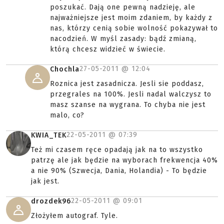
poszukać. Dają one pewną nadzieję, ale
najważniejsze jest moim zdaniem, by każdy z
nas, którzy cenią sobie wolność pokazywał to
nacodzień. W myśl zasady: bądź zmianą,
którą chcesz widzieć w świecie.
27-05-2011 @
12:04
Chochla
Roznica jest zasadnicza. Jesli sie poddasz,
przegrales na 100%. Jesli nadal walczysz to
masz szanse na wygrana. To chyba nie jest
malo, co?
22-05-2011 @
07:39
KWIA_TEK
Też mi czasem ręce opadają jak na to wszystko
patrzę ale jak będzie na wyborach frekwencja 40%
a nie 90% (Szwecja, Dania, Holandia) - To będzie
jak jest.
22-05-2011 @
09:01
drozdek96
Złożyłem autograf. Tyle.