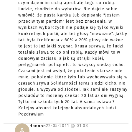
czym dajem im cichą aprobatę tego co robią.
Ludzie, chodźcie do wyborów. Nie dajcie sobie
wmówić, że pusta kartka lub dopisanie "Jestem
przeciw tym partiom" jest bez znaczenia. W
wynikach wyborczych nie podaje się tylko wyniki
konkretnych partii, ale też głosy "nieważne". Jakby
tak była frekfencja z 60% a 20% głosy nie ważne
to jest to już jakiś sygnał. Druga sprawa, że ludzi
totalnie zlewa to co oni robią. Każdy mówi to w
domowym zaciszu, a jak są strajki kolei,
pielęgniarek, policji etc. to wszyscy siedzą cicho.
Czasami jest mi wstyd, że pokolenie starsze ode
mnie, pokolenie które żyło lub wychowywało się w
czasach zrywu Solidarności teraz siedzi cicho, nie
głosuje, a wyzywa od złodzei. Jak sami nie ruszymy
pośladów to możemy czekać 20 lat aż oni wyginą.
Tylko mi szkoda tych 20 lat. A sama ustawa ?
Kolejny absurd kolejnych absurdalnych ludzi.
Pozdrawiam
22-05-2011 @
01:08
Hannon