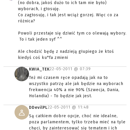
(no dobra, jakoś dużo to ich tam nie było)
wyborach, i głosuję.
Co zagłosuję, i tak jest wciąż gorzej. Więc co za
różnica?
Powoli przestaje się dziwić tym co olewają wybory.
To i tak jeden syf ^^
Ale chodzić będę z nadzieją głupiego że ktoś
kiedyś coś ku*fa zmieni
22-05-2011 @
07:39
KWIA_TEK
Też mi czasem ręce opadają jak na to
wszystko patrzę ale jak będzie na wyborach
frekwencja 40% a nie 90% (Szwecja, Dania,
Holandia) - To będzie jak jest.
22-05-2011 @
11:48
DDevilPL
Są całkiem dobre opcje, choć nie idealne,
poza parlamentem, tylko trzeba mieć na tyle
chęci, by zainteresować się tematem i ich