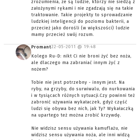
zrozumienia, że są ludzie, którzy nie siedzą z
założynymi rękami i nie zgadzają się na takie
traktowanie. Takie projekty to sprowadzanie
ludzkiej inteligencji do poziomu bakterii, a
przecież jako dorośli (w większości) ludzie
mamy przecież swój rozum.
22-05-2011 @
19:48
Promant
Kolego Ru-D: nikt Ci nie broni żyć bez noża,
ale dlaczego ma zabraniać innym żyć z
nożem?
Tobie nie jest potrzebny - innym jest. Na
ryby, na grzyby, do surwiwalu, do nurkowania
i w tysiącach różnych sytuacji.Czy powinni też
zabronić używania wykałaczek, gdyż część
ludzi się obywa bez nich, jak Ty? Wykałaczką
na upartego też można zrobić krzywdę.
Nie widzisz sensu używania kamuflażu, nie
widzisz sensu używania noża, ale inni widzą