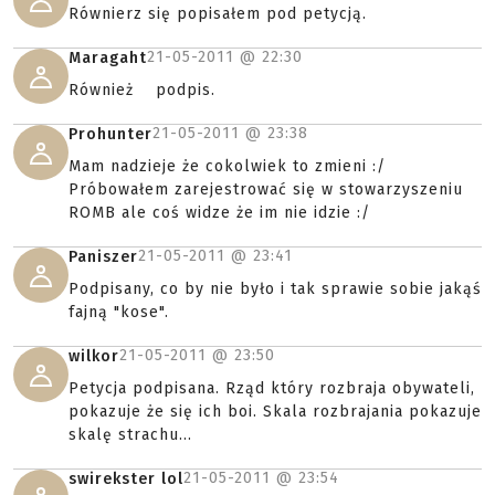
Równierz się popisałem pod petycją.
21-05-2011 @
22:30
Maragaht
Również podpis.
21-05-2011 @
23:38
Prohunter
Mam nadzieje że cokolwiek to zmieni :/
Próbowałem zarejestrować się w stowarzyszeniu
ROMB ale coś widze że im nie idzie :/
21-05-2011 @
23:41
Paniszer
Podpisany, co by nie było i tak sprawie sobie jakąś
fajną "kose".
21-05-2011 @
23:50
wilkor
Petycja podpisana. Rząd który rozbraja obywateli,
pokazuje że się ich boi. Skala rozbrajania pokazuje
skalę strachu...
21-05-2011 @
23:54
swirekster lol