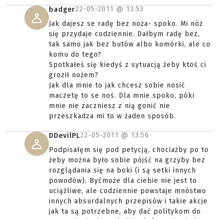
22-05-2011 @
13:53
badger
Jak dajesz se radę bez noża- spoko. Mi nóż
się przydaje codziennie. Dałbym radę bez,
tak samo jak bez butów albo komórki, ale co
komu do tego?
Spotkałeś się kiedyś z sytuacją żeby ktoś ci
groził nożem?
Jak dla mnie to jak chcesz sobie nosić
maczetę to se noś. Dla mnie spoko, póki
mnie nie zaczniesz z nią gonić nie
przeszkadza mi to w żaden sposób.
22-05-2011 @
13:56
DDevilPL
Podpisałęm się pod petycją, chociażby po to
żeby można było sobie pójść na grzyby bez
rozglądania się na boki (i są setki innych
powodów). Byćmoże dla ciebie nie jest to
uciążliwe, ale codziennie powstaje mnóstwo
innych absurdalnych przepisów i takie akcje
jak ta są potrzebne, aby dać politykom do