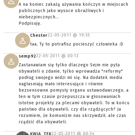
A na koniec zakażą używania kończyn w miejscach
publicznych jako wysoce obraźliwych i
niebezpiecznych...
Podpisuję.
22-05-2011 @
19:35
Chester
taa, Ty to potrafisz pocieszyć człowieka :D
22-05-2011 @
00:13
semp92
Zastanawiam się tylko dlaczego Sejm nie pyta
obywateli o zdanie, tylko wprowadza "reformy"
podług swojego widzi mi się. Na dodatek media
nagłasniają mało interesujące i równie
bezsensowne pomysły organu ustawodawczego, a
ten w tym czasie przepuszcza w głosowaniach
istotne projekty za plecami obywateli. To w końcu
państwo dla obywateli, czy dla rządzących? Ja
rozumiem, że komunizm nas skrzywdził, ale czas
rządzić dla obywateli.
22-05-2011 @
00:34
KWIA_TEK