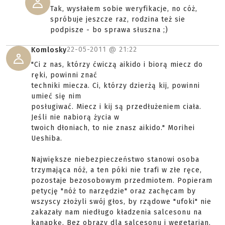
Tak, wysłałem sobie weryfikacje, no cóż,
spróbuje jeszcze raz, rodzina też sie
podpisze - bo sprawa słuszna ;)
22-05-2011 @
21:22
Komlosky
"Ci z nas, którzy ćwiczą aikido i biorą miecz do
ręki, powinni znać
techniki miecza. Ci, którzy dzierżą kij, powinni
umieć się nim
posługiwać. Miecz i kij są przedłużeniem ciała.
Jeśli nie nabiorą życia w
twoich dłoniach, to nie znasz aikido." Morihei
Ueshiba.
Największe niebezpieczeństwo stanowi osoba
trzymająca nóż, a ten póki nie trafi w złe ręce,
pozostaje bezosobowym przedmiotem. Popieram
petycję "nóż to narzędzie" oraz zachęcam by
wszyscy złożyli swój głos, by rządowe "ufoki" nie
zakazały nam niedługo kładzenia salcesonu na
kanapkę. Bez obrazy dla salcesonu i wegetarian.