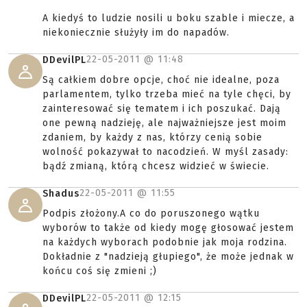
A kiedyś to ludzie nosili u boku szable i miecze, a
niekoniecznie służyły im do napadów.
22-05-2011 @
11:48
DDevilPL
Są całkiem dobre opcje, choć nie idealne, poza
parlamentem, tylko trzeba mieć na tyle chęci, by
zainteresować się tematem i ich poszukać. Dają
one pewną nadzieję, ale najważniejsze jest moim
zdaniem, by każdy z nas, którzy cenią sobie
wolność pokazywał to nacodzień. W myśl zasady:
bądź zmianą, którą chcesz widzieć w świecie.
22-05-2011 @
11:55
Shadus
Podpis złożony.A co do poruszonego wątku
wyborów to także od kiedy mogę głosować jestem
na każdych wyborach podobnie jak moja rodzina.
Dokładnie z "nadzieją głupiego", że może jednak w
końcu coś się zmieni ;)
22-05-2011 @
12:15
DDevilPL