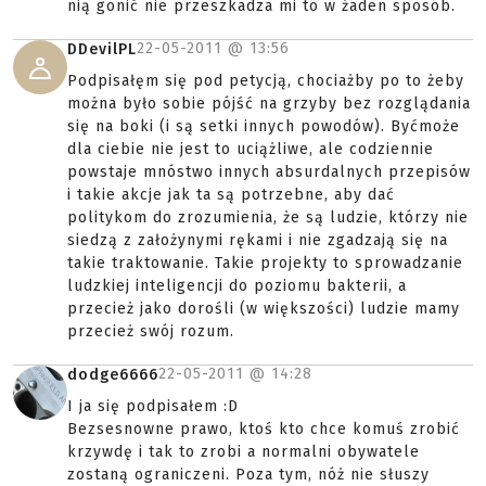
nią gonić nie przeszkadza mi to w żaden sposób.
22-05-2011 @
13:56
DDevilPL
Podpisałęm się pod petycją, chociażby po to żeby
można było sobie pójść na grzyby bez rozglądania
się na boki (i są setki innych powodów). Byćmoże
dla ciebie nie jest to uciążliwe, ale codziennie
powstaje mnóstwo innych absurdalnych przepisów
i takie akcje jak ta są potrzebne, aby dać
politykom do zrozumienia, że są ludzie, którzy nie
siedzą z założynymi rękami i nie zgadzają się na
takie traktowanie. Takie projekty to sprowadzanie
ludzkiej inteligencji do poziomu bakterii, a
przecież jako dorośli (w większości) ludzie mamy
przecież swój rozum.
22-05-2011 @
14:28
dodge6666
I ja się podpisałem :D
Bezsesnowne prawo, ktoś kto chce komuś zrobić
krzywdę i tak to zrobi a normalni obywatele
zostaną ograniczeni. Poza tym, nóż nie słuszy