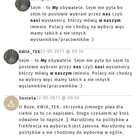
Sejm - to
My
obywatele. Sejm nie pyta bo
sejm to posłowie wybrani przez
nas
czyli
nasi
wysłannicy, którzy mówią
w naszym
imieniu. Polacy nie chodzą na wybory więc
mamy takich a nie innych
wysłanników/pracowników :)
22-05-2011 @
00:34
KWIA_TEK
Sejm - to
My
obywatele. Sejm nie pyta bo sejm to
posłowie wybrani przez
nas
czyli
nasi
wysłannicy,
którzy mówią
w naszym
imieniu. Polacy nie chodzą
na wybory więc mamy takich a nie innych
wysłanników/pracowników :)
22-05-2011 @
00:50
Sovieta
O Boże, KWIA_TEK...skrzynka zimnego piwa dla
ciebie za to co napisałeś. Długo czekałem aż ktoś
odważnie to napisze ;]. Marudzimy na polityków a
frekfencja na wyborach jest żałosna. Marudzimy na
polityków a nie chodzimy do wyborów w ogóle,