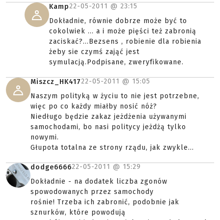
22-05-2011 @
23:15
Kamp
Dokładnie, równie dobrze może być to
cokolwiek ... a i może pięści też zabronią
zaciskać?...Bezsens , robienie dla robienia
żeby sie czymś zająć jest
symulacją.Podpisane, zweryfikowane.
22-05-2011 @
15:05
Miszcz_HK417
Naszym polityką w życiu to nie jest potrzebne,
więc po co każdy miałby nosić nóż?
Niedługo będzie zakaz jeżdżenia używanymi
samochodami, bo nasi politycy jeżdżą tylko
nowymi.
Głupota totalna ze strony rządu, jak zwykle...
22-05-2011 @
15:29
dodge6666
Dokładnie - na dodatek liczba zgonów
spowodowanych przez samochody
rośnie! Trzeba ich zabronić, podobnie jak
sznurków, które powodują