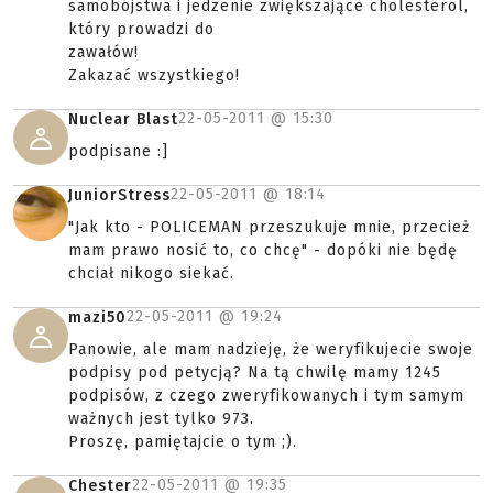
samobójstwa i jedzenie zwiększające cholesterol,
który prowadzi do
zawałów!
Zakazać wszystkiego!
22-05-2011 @
15:30
Nuclear Blast
podpisane :]
22-05-2011 @
18:14
JuniorStress
"Jak kto - POLICEMAN przeszukuje mnie, przecież
mam prawo nosić to, co chcę" - dopóki nie będę
chciał nikogo siekać.
22-05-2011 @
19:24
mazi50
Panowie, ale mam nadzieję, że weryfikujecie swoje
podpisy pod petycją? Na tą chwilę mamy 1245
podpisów, z czego zweryfikowanych i tym samym
ważnych jest tylko 973.
Proszę, pamiętajcie o tym ;).
22-05-2011 @
19:35
Chester