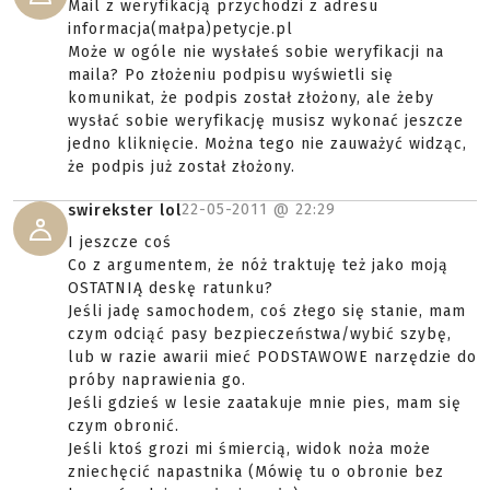
Mail z weryfikacją przychodzi z adresu
informacja(małpa)petycje.pl
Może w ogóle nie wysłałeś sobie weryfikacji na
maila? Po złożeniu podpisu wyświetli się
komunikat, że podpis został złożony, ale żeby
wysłać sobie weryfikację musisz wykonać jeszcze
jedno kliknięcie. Można tego nie zauważyć widząc,
że podpis już został złożony.
22-05-2011 @
22:29
swirekster lol
I jeszcze coś
Co z argumentem, że nóż traktuję też jako moją
OSTATNIĄ deskę ratunku?
Jeśli jadę samochodem, coś złego się stanie, mam
czym odciąć pasy bezpieczeństwa/wybić szybę,
lub w razie awarii mieć PODSTAWOWE narzędzie do
próby naprawienia go.
Jeśli gdzieś w lesie zaatakuje mnie pies, mam się
czym obronić.
Jeśli ktoś grozi mi śmiercią, widok noża może
zniechęcić napastnika (Mówię tu o obronie bez