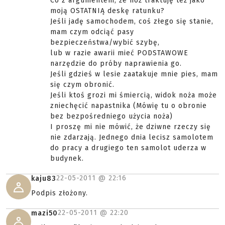
Co z argumentem, że nóż traktuję też jako
moją OSTATNIĄ deskę ratunku?
Jeśli jadę samochodem, coś złego się stanie,
mam czym odciąć pasy
bezpieczeństwa/wybić szybę,
lub w razie awarii mieć PODSTAWOWE
narzędzie do próby naprawienia go.
Jeśli gdzieś w lesie zaatakuje mnie pies, mam
się czym obronić.
Jeśli ktoś grozi mi śmiercią, widok noża może
zniechęcić napastnika (Mówię tu o obronie
bez bezpośredniego użycia noża)
I proszę mi nie mówić, że dziwne rzeczy się
nie zdarzają. Jednego dnia lecisz samolotem
do pracy a drugiego ten samolot uderza w
budynek.
22-05-2011 @
22:16
kaju83
Podpis złożony.
22-05-2011 @
22:20
mazi50