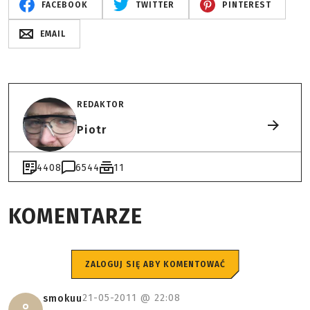
FACEBOOK
TWITTER
PINTEREST
EMAIL
REDAKTOR
Piotr
4408
6544
11
KOMENTARZE
ZALOGUJ SIĘ ABY KOMENTOWAĆ
21-05-2011 @
22:08
smokuu