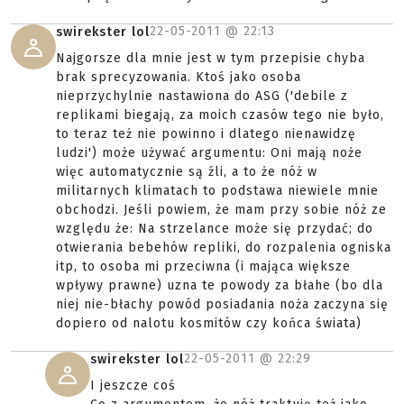
22-05-2011 @
22:13
swirekster lol
Najgorsze dla mnie jest w tym przepisie chyba
brak sprecyzowania. Ktoś jako osoba
nieprzychylnie nastawiona do ASG ('debile z
replikami biegają, za moich czasów tego nie było,
to teraz też nie powinno i dlatego nienawidzę
ludzi') może używać argumentu: Oni mają noże
więc automatycznie są źli, a to że nóż w
militarnych klimatach to podstawa niewiele mnie
obchodzi. Jeśli powiem, że mam przy sobie nóż ze
względu że: Na strzelance może się przydać; do
otwierania bebehów repliki, do rozpalenia ogniska
itp, to osoba mi przeciwna (i mająca większe
wpływy prawne) uzna te powody za błahe (bo dla
niej nie-błachy powód posiadania noża zaczyna się
dopiero od nalotu kosmitów czy końca świata)
22-05-2011 @
22:29
swirekster lol
I jeszcze coś