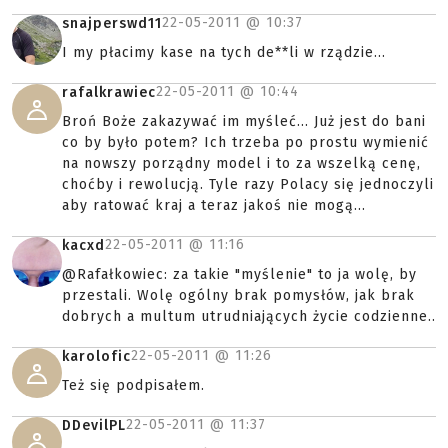
22-05-2011 @
10:37
snajperswd11
I my płacimy kase na tych de**li w rządzie...
22-05-2011 @
10:44
rafalkrawiec
Broń Boże zakazywać im myśleć... Już jest do bani
co by było potem? Ich trzeba po prostu wymienić
na nowszy porządny model i to za wszelką cenę,
choćby i rewolucją. Tyle razy Polacy się jednoczyli
aby ratować kraj a teraz jakoś nie mogą...
22-05-2011 @
11:16
kacxd
@Rafałkowiec: za takie "myślenie" to ja wolę, by
przestali. Wolę ogólny brak pomysłów, jak brak
dobrych a multum utrudniających życie codzienne..
22-05-2011 @
11:26
karolofic
Też się podpisałem.
22-05-2011 @
11:37
DDevilPL