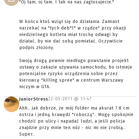
"Oj tam, oj tam. I tak na nas zagłosujecie."
W końcu ktoś wziął się do działania. Zamiast
narzekać na "tych deb*l* w rządze" przy okazji
niedzielnego kotleta miał trochę odwagi by
działać, by nie dać sobą pomiatać. Oczywiście
podpis złożony.
Swoją drogą pewnie niedługo powstanie projekt
ustawy o zakazie używania samochodu, bo istnieje
potencjalne ryzyko urządzenia sobie przez
kierowcę "killing spree" w centrum Warszawy
niczym w GTA.
22-05-2011 @
11:47
JuniorStress
Ahh.. Jak dobrze, że mój folder ma akurat 7.8 cm
ostrza i jedną krawędź "roboczą".. Mogę spokojnie
chodzić po ulicy i napadać ludzi, a jeśli policja
znajdzie przy mnie ten nóż - nic mi nie zrobią..
Super..