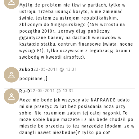
Myślę, że problem nie tkwi w partiach, tylko w
ustroju. Trzeba usunąć koryto, a nie zmieniać
świnie. Jestem za ustrojem republikańskim,
zbliżonym do Singapurskiego (45% wzrostu na
początku 2010r., zerowy dług publiczny,
gigantyczne baseny na dachach wieżowców w
kształcie statku, centrum finansowe świata, nocne
wyścigi F1), tylko oczywiście z legalizacją broni i
swobodą w kwestii airsoftu;).
22-05-2011 @
13:31
Zuko0
podpisane ;]
22-05-2011 @
13:32
Ru-D
Moze nie bede jak wszyscy ale NAPRAWDE udalo
mi sie przezyc 25 lat bez posiadania noza przy
sobie. Nie rozumiem zatem tej calej nagonki. To
moze sobie kupie maczete i z nia bede chodzil po
miescie bo przeciez to tez narzedzie (dodam, ze w
dzungli nawet niezbedne)? Tylko po co?