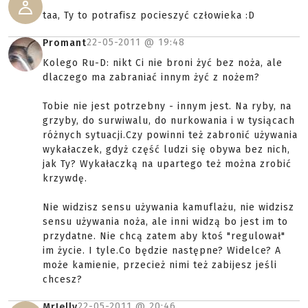
taa, Ty to potrafisz pocieszyć człowieka :D
22-05-2011 @
19:48
Promant
Kolego Ru-D: nikt Ci nie broni żyć bez noża, ale
dlaczego ma zabraniać innym żyć z nożem?
Tobie nie jest potrzebny - innym jest. Na ryby, na
grzyby, do surwiwalu, do nurkowania i w tysiącach
różnych sytuacji.Czy powinni też zabronić używania
wykałaczek, gdyż część ludzi się obywa bez nich,
jak Ty? Wykałaczką na upartego też można zrobić
krzywdę.
Nie widzisz sensu używania kamuflażu, nie widzisz
sensu używania noża, ale inni widzą bo jest im to
przydatne. Nie chcą zatem aby ktoś "regulował"
im życie. I tyle.Co będzie następne? Widelce? A
może kamienie, przecież nimi też zabijesz jeśli
chcesz?
22-05-2011 @
20:46
MrJelly