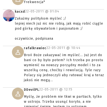
Frekwencja*
22-05-2011 @
01:04
kacxd
Zakażmy politykom myśleć ;/
lepiej niech już nic nie robią, jak mają robić ciągle
pod górkę obywatelom i pasjonatom ;/
oczywiście, podpisana
22-05-2011 @
10:44
rafalkrawiec
Broń Boże zakazywać im myśleć... Już jest do
bani co by było potem? Ich trzeba po prostu
wymienić na nowszy porządny model i to za
wszelką cenę, choćby i rewolucją. Tyle razy
Polacy się jednoczyli aby ratować kraj a teraz
jakoś nie mogą...
22-05-2011 @
12:15
DDevilPL
Myślę, że problem nie tkwi w partiach, tylko
w ustroju. Trzeba usunąć koryto, a nie
zmieniać świnie. Jestem za ustrojem