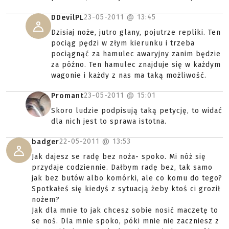
23-05-2011 @
13:45
DDevilPL
Dzisiaj noże, jutro glany, pojutrze repliki. Ten
pociąg pędzi w złym kierunku i trzeba
pociągnąć za hamulec awaryjny zanim będzie
za późno. Ten hamulec znajduje się w każdym
wagonie i każdy z nas ma taką możliwość.
23-05-2011 @
15:01
Promant
Skoro ludzie podpisują taką petycję, to widać
dla nich jest to sprawa istotna.
22-05-2011 @
13:53
badger
Jak dajesz se radę bez noża- spoko. Mi nóż się
przydaje codziennie. Dałbym radę bez, tak samo
jak bez butów albo komórki, ale co komu do tego?
Spotkałeś się kiedyś z sytuacją żeby ktoś ci groził
nożem?
Jak dla mnie to jak chcesz sobie nosić maczetę to
se noś. Dla mnie spoko, póki mnie nie zaczniesz z