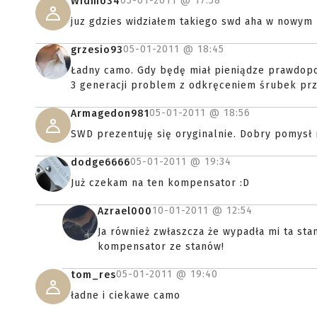
05-01-2011 @
17:58
Widmo34
juz gdzies widziałem takiego swd aha w nowym
05-01-2011 @
18:45
grzesio93
Ładny camo. Gdy będę miał pieniądze prawdopo
3 generacji problem z odkręceniem śrubek prz
05-01-2011 @
18:56
Armagedon981
SWD prezentuję się oryginalnie. Dobry pomysł 
05-01-2011 @
19:34
dodge6666
Już czekam na ten kompensator :D
10-01-2011 @
12:54
Azrael000
Ja również zwłaszcza że wypadła mi ta stan
kompensator ze stanów!
05-01-2011 @
19:40
tom_res
ładne i ciekawe camo