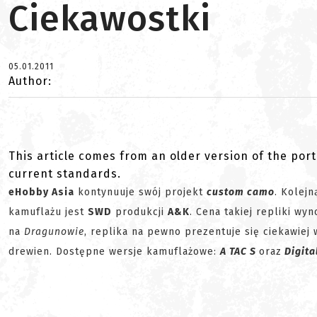
Ciekawostki
05.01.2011
Author:
This article comes from an older version of the port
current standards.
eHobby Asia
kontynuuje swój projekt
custom camo
. Kolej
kamuflażu jest
SWD
produkcji
A&K
. Cena takiej repliki w
na
Dragunowie
, replika na pewno prezentuje się ciekawiej w
drewien. Dostępne wersje kamuflażowe:
A TAC S
oraz
Digita