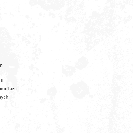
om
ch
amuflażu
nych