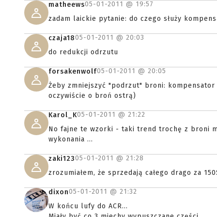
05-01-2011 @
19:57
matheews
zadam laickie pytanie: do czego służy kompensa
05-01-2011 @
20:03
czaja18
do redukcji odrzutu
05-01-2011 @
20:05
forsakenwolf
Żeby zmniejszyć "podrzut" broni: kompensator 
oczywiście o broń ostrą)
05-01-2011 @
21:22
Karol_K
No fajne te wzorki - taki trend trochę z broni 
wykonania ...
05-01-2011 @
21:28
zaki123
zrozumiałem, że sprzedają całego drago za 150$
05-01-2011 @
21:32
dixon
W końcu lufy do ACR...
Miały być co 3 miechy wypuszczane części.