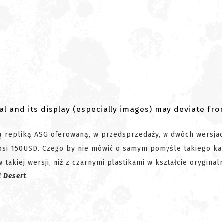
al and its display (especially images) may deviate fr
ną repliką ASG oferowaną, w przedsprzedaży, w dwóch wersja
ynosi 150USD. Czego by nie mówić o samym pomyśle takiego k
 takiej wersji, niż z czarnymi plastikami w kształcie oryginal
l Desert
.