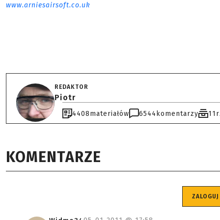
www.arniesairsoft.co.uk
REDAKTOR
Piotr
4408
materiałów
6544
komentarzy
11
KOMENTARZE
ZALOGUJ