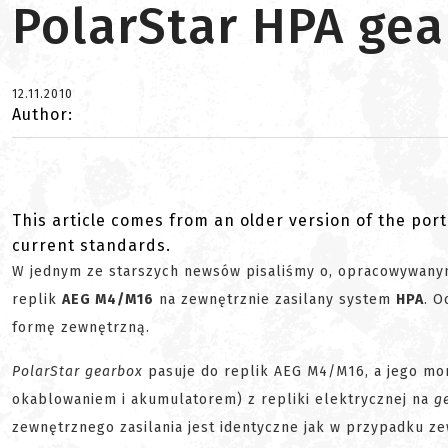
PolarStar HPA ge
12.11.2010
Author:
This article comes from an older version of the port
current standards.
W jednym ze starszych newsów pisaliśmy o, opracowywany
replik
AEG M4/M16
na zewnętrznie zasilany system
HPA
. O
formę zewnętrzną.
PolarStar gearbox
pasuje do replik AEG M4/M16, a jego mon
okablowaniem i akumulatorem) z repliki elektrycznej na
g
zewnętrznego zasilania jest identyczne jak w przypadku z