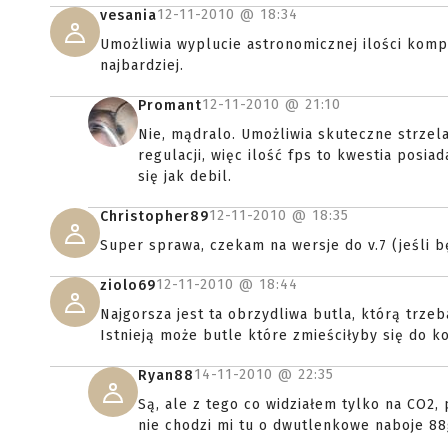
12-11-2010 @
18:34
vesania
Umożliwia wyplucie astronomicznej ilości kompo
najbardziej.
12-11-2010 @
21:10
Promant
Nie, mądralo. Umożliwia skuteczne strze
regulacji, więc ilość fps to kwestia posia
się jak debil.
12-11-2010 @
18:35
Christopher89
Super sprawa, czekam na wersje do v.7 (jeśli b
12-11-2010 @
18:44
ziolo69
Najgorsza jest ta obrzydliwa butla, którą trzeb
Istnieją może butle które zmieściłyby się do k
14-11-2010 @
22:35
Ryan88
Są, ale z tego co widziałem tylko na CO2, 
nie chodzi mi tu o dwutlenkowe naboje 88