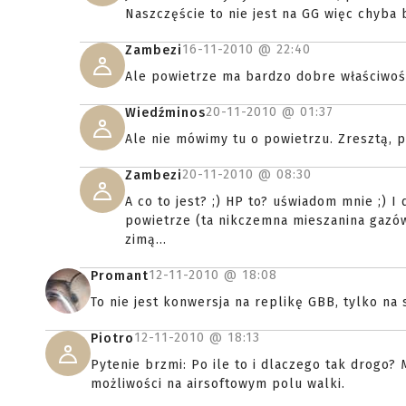
Naszczęście to nie jest na GG więc chyba 
16-11-2010 @
22:40
Zambezi
Ale powietrze ma bardzo dobre właściwośc
20-11-2010 @
01:37
Wiedźminos
Ale nie mówimy tu o powietrzu. Zresztą, p
20-11-2010 @
08:30
Zambezi
A co to jest? ;) HP to? uświadom mnie ;) I 
powietrze (ta nikczemna mieszanina gazów
zimą...
12-11-2010 @
18:08
Promant
To nie jest konwersja na replikę GBB, tylko na 
12-11-2010 @
18:13
Piotro
Pytenie brzmi: Po ile to i dlaczego tak drogo?
możliwości na airsoftowym polu walki.