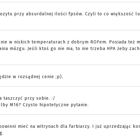
zytu przy absurdalnej ilości fpsów. Czyli to co większość lu
lanie w niskich temperaturach z dobrym ROFem. Posiada też 
dania mózgu. Jeśli ktoś go nie ma, to nie trzeba HPA żeby zac
ędzie w rozsądnej cenie ;p).
a taszczyć przy sobie. :/
olby M16? Czysto hipotetyczne pytanie.
powinni mieć na witrynach dla farbiarzy. I już uprzedzając k
g.