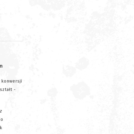
om
konwersji
ształt -
z
do
yk