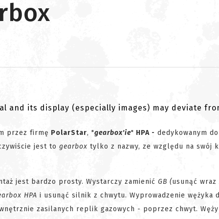
arbox
al and its display (especially images) may deviate fr
m przez firmę
PolarStar
, "
gearbox'ie
"
HPA -
dedykowanym do 
czywiście jest to
gearbox
tylko z nazwy, ze względu na swój k
taż jest bardzo prosty. Wystarczy zamienić
GB (
usunąć wraz
earbox HPA
i usunąć silnik z chwytu. Wyprowadzenie wężyka 
ewnętrznie zasilanych replik gazowych - poprzez chwyt. Węż