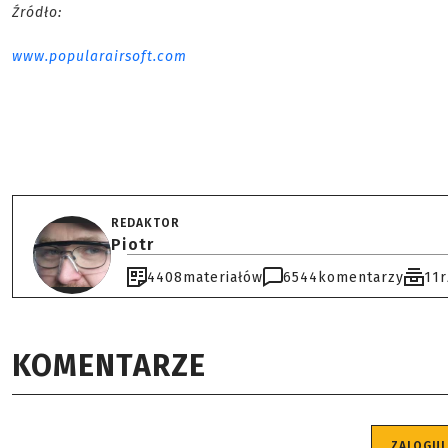
Źródło:
www.popularairsoft.com
REDAKTOR
Piotr
4408
materiałów
6544
komentarzy
11
KOMENTARZE
ZALOGUJ