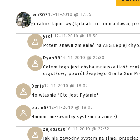
12-11-2010 @
17:55
iwo303
gerabox fajnie wygląda ale co on ma dawać pr
12-11-2010 @
18:50
yroli
Potem znawu zmieniać na AEG.Lepiej chyba
14-11-2010 @
22:30
Ryan88
Celem tego jest chyba mniejsza ilość częś
cząstkowy powrót Świętego Gralla Sun Pro
12-11-2010 @
18:07
Denis
No wlasnie "Oto Jest Pytanie"
12-11-2010 @
18:07
putin57
Hmmm, niezawodny system na zime :)
16-11-2010 @
22:32
zajaszcze
Jak nie zawodny system na zime, przeciez 