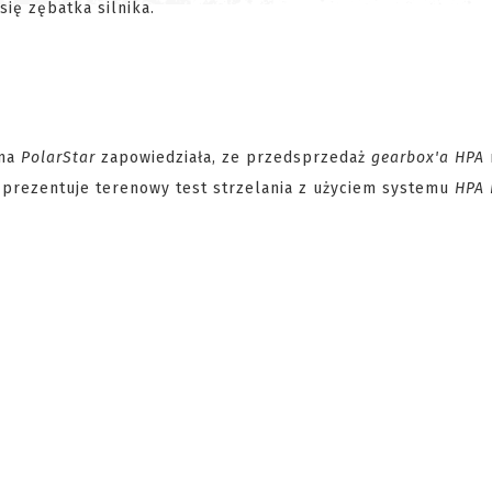
ię zębatka silnika.
rma
PolarStar
zapowiedziała, ze przedsprzedaż
gearbox'a HPA
 prezentuje terenowy test strzelania z użyciem systemu
HPA 