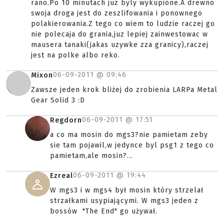
rano.Po 10 minutach juz byly wykupione.A drewno
swoja droga jest do zeszlifowania i ponownego
polakierowania.Z tego co wiem to ludzie raczej go
nie polecaja do grania,juz lepiej zainwestowac w
mausera tanaki(jakas uzywke zza granicy),raczej
jest na polke albo reko.
06-09-2011 @
09:46
Mixon
Zawsze jeden krok bliżej do zrobienia LARPa Metal
Gear Solid 3 :D
06-09-2011 @
17:51
Regdorn
a co ma mosin do mgs3?nie pamietam zeby
sie tam pojawil,w jedynce byl psg1 z tego co
pamietam,ale mosin?...
06-09-2011 @
19:44
Ezreal
W mgs3 i w mgs4 był mosin który strzelał
strzałkami usypiającymi. W mgs3 jeden z
bossów "The End" go używał.