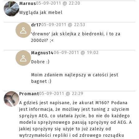
05-09-2011 @
22:20
Marnus
Wygląda jak mebel
05-09-2011 @
22:53
dr17
'drewno' jak sklejka z biedronki, i to za
2000zł? ;<
06-09-2011 @
19:02
Magnus14
Dobre :)
Moim zdaniem najlepszy w całości jest
bagnet :)
05-09-2011 @
22:29
Promant
A gdzieś jest napisane, że akurat M160? Podana
jest informacja, że możliwy jest tuning z użyciem
sprężyn AEG, co ułatwia życie, bo nie do każdego
modelu sprężynowego pasują sprężyny od AEG. A
jakiej sprężyny się użyje to już zależy od
wytrzymałości repliki i od zdrowego rozsądku