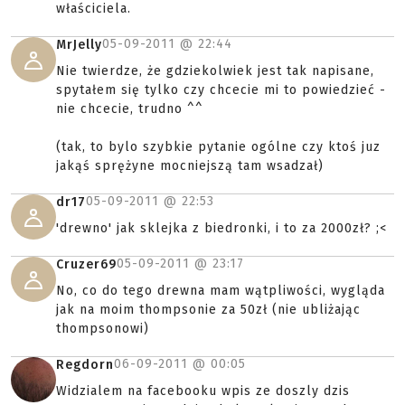
właściciela.
05-09-2011 @
22:44
MrJelly
Nie twierdze, że gdziekolwiek jest tak napisane,
spytałem się tylko czy chcecie mi to powiedzieć -
nie chcecie, trudno ^^
(tak, to bylo szybkie pytanie ogólne czy ktoś juz
jakąś sprężyne mocniejszą tam wsadzał)
05-09-2011 @
22:53
dr17
'drewno' jak sklejka z biedronki, i to za 2000zł? ;<
05-09-2011 @
23:17
Cruzer69
No, co do tego drewna mam wątpliwości, wygląda
jak na moim thompsonie za 50zł (nie ubliżając
thompsonowi)
06-09-2011 @
00:05
Regdorn
Widzialem na facebooku wpis ze doszly dzis