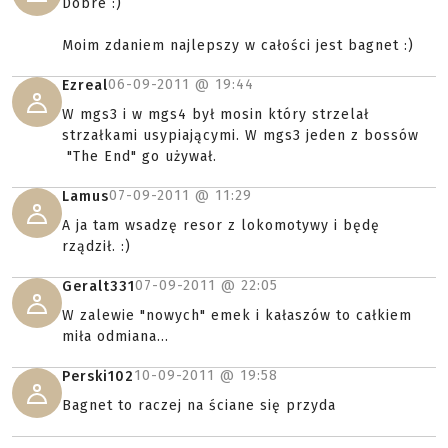
Dobre :)
Moim zdaniem najlepszy w całości jest bagnet :)
06-09-2011 @
19:44
Ezreal
W mgs3 i w mgs4 był mosin który strzelał
strzałkami usypiającymi. W mgs3 jeden z bossów
"The End" go używał.
07-09-2011 @
11:29
Lamus
A ja tam wsadzę resor z lokomotywy i będę
rządził. :)
07-09-2011 @
22:05
Geralt331
W zalewie "nowych" emek i kałaszów to całkiem
miła odmiana...
10-09-2011 @
19:58
Perski102
Bagnet to raczej na ściane się przyda