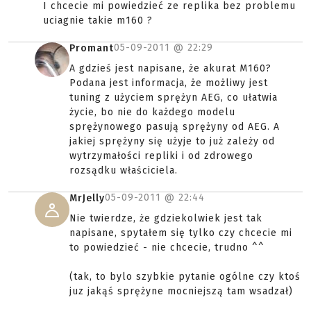
I chcecie mi powiedzieć ze replika bez problemu
uciagnie takie m160 ?
05-09-2011 @
22:29
Promant
A gdzieś jest napisane, że akurat M160?
Podana jest informacja, że możliwy jest
tuning z użyciem sprężyn AEG, co ułatwia
życie, bo nie do każdego modelu
sprężynowego pasują sprężyny od AEG. A
jakiej sprężyny się użyje to już zależy od
wytrzymałości repliki i od zdrowego
rozsądku właściciela.
05-09-2011 @
22:44
MrJelly
Nie twierdze, że gdziekolwiek jest tak
napisane, spytałem się tylko czy chcecie mi
to powiedzieć - nie chcecie, trudno ^^
(tak, to bylo szybkie pytanie ogólne czy ktoś
juz jakąś sprężyne mocniejszą tam wsadzał)