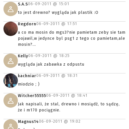
06-09-2011 @
15:01
S.A.S
to jest drewno? wygląda jak plastik :O
06-09-2011 @
17:51
Regdorn
a co ma mosin do mgs3?nie pamietam zeby sie tam
pojawil,w jedynce byl psg1 z tego co pamietam,ale
mosin?...
06-09-2011 @
18:25
Kelly
wygląda jak zabawka z odpustu
06-09-2011 @
18:31
kachniar
miodzio ; )
06-09-2011 @
18:41
Witcher55555
Jak napisali, że stal, drewno i mosiądź, to sądzę,
że i m170 pociągnie.
06-09-2011 @
19:02
Magnus14