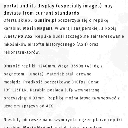
portal and its display (especially images) may
deviate from current standards.
Oferta sklepu
Gunfire.pl
poszerzyła się o replikę
karabinu
Mosin Nagant
,
w wersji snajperskiej
, z kopią
lunety
PU 3,5x
. Replika budzi szczególne zainteresowanie
miłośników airsoftu historycznego (ASH) oraz
rekonstruktorów.
Długość repliki: 1240mm. Waga: 3690g (4316g z
bagnetem i lunetą). Materiał: stal, drewno,
mosiądz. Prędkość początkowa: 310fps. Cena:
1991.25PLN. Karabin posiada lufę wewnętrzną
precyzyjną: 6.03mm. Replikę można łatwo
tuningować
z
użyciem sprężyn od
AEG
.
Niestety pierwsze na naszym rynku egzemplarze repliki
karabinu
Mosin Nagant
zostały już wyprzedane.