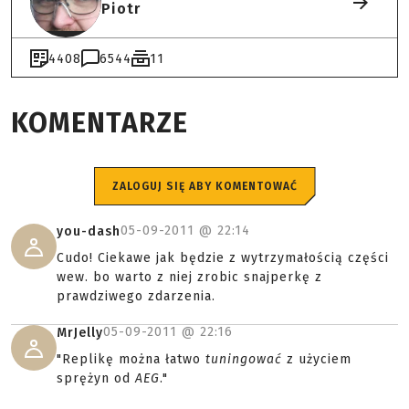
Piotr
4408
6544
11
KOMENTARZE
ZALOGUJ SIĘ ABY KOMENTOWAĆ
05-09-2011 @
22:14
you-dash
Cudo! Ciekawe jak będzie z wytrzymałością części
wew. bo warto z niej zrobic snajperkę z
prawdziwego zdarzenia.
05-09-2011 @
22:16
MrJelly
"Replikę można łatwo
tuningować
z użyciem
sprężyn od
AEG
."