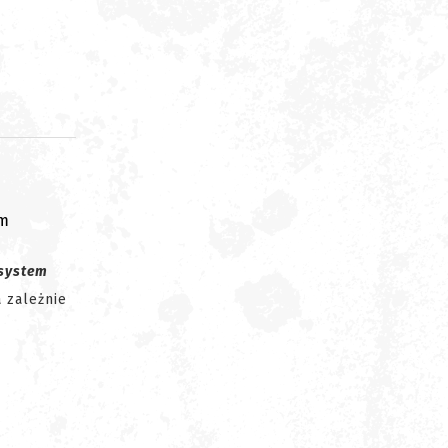
om
system
 zależnie