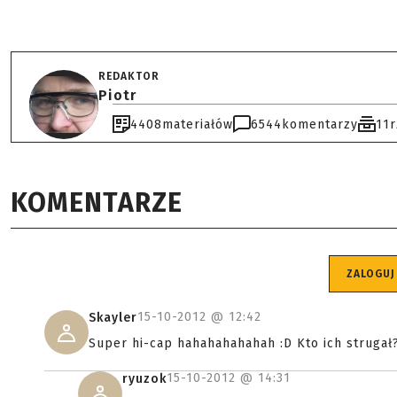
REDAKTOR
Piotr
4408
materiałów
6544
komentarzy
11
KOMENTARZE
ZALOGUJ
15-10-2012 @
12:42
Skayler
Super hi-cap hahahahahahah :D Kto ich strugał?
15-10-2012 @
14:31
ryuzok