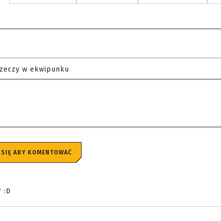
rzeczy w ekwipunku
 SIĘ ABY KOMENTOWAĆ
 :D