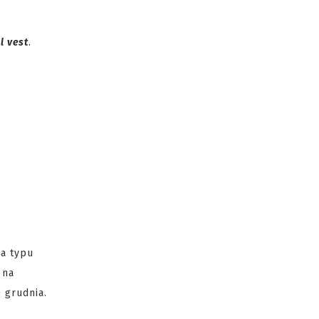
l vest
.
a typu
 na
 grudnia.