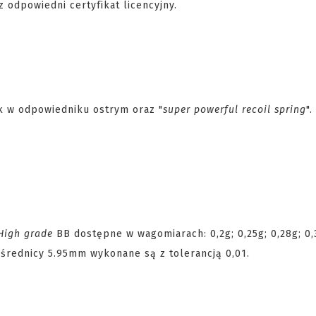
z odpowiedni certyfikat licencyjny.
k w odpowiedniku ostrym oraz "
super powerful recoil spring
".
High grade
BB dostępne w wagomiarach: 0,2g; 0,25g; 0,28g; 0,
 średnicy 5.95mm wykonane są z tolerancją 0,01.