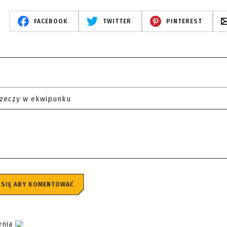
FACEBOOK
TWITTER
PINTEREST
rzeczy w ekwipunku
 SIĘ ABY KOMENTOWAĆ
zenia