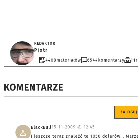
REDAKTOR
Piotr
4408
materiałów
6544
komentarzy
11
KOMENTARZE
ZALOGUJ
15-11-2009 @
12:45
BlackBull
I jeszcze teraz znaleźć te 1050 dolarów... Mar