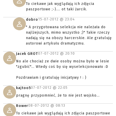
To ciekawe jak wyglądają ich zdjęcia
paszportowe ;-).... ot taki żarcik.
15-07-2012 @
23:04
dobro
" A przygotowana selekcja nie należała do
najlżejszych, mimo wszystko ;)" Takie rzeczy
nadają się na obozy harcerskie. Ale gratuluję
autorowi artykułu dramatyzmu.
07-07-2012 @
20:10
Jacek GROT
No ale chociaż ze dwie osoby można było w lesie
"zgubić"... Wtedy coś by się wyselekcjonowało :D
Pozdrawiam i gratuluję inicjatywy ! : )
07-07-2012 @
22:05
kajtoo5
pragnę przypomnieć, że to nie jest wojsko...
08-07-2012 @
08:13
Rower
To ciekawe jak wyglądają ich zdjęcia paszportowe