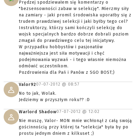
Prędzej spodziewałem się komentarzy o
"bezsensowności zabaw w selekcję". Mierzmy siły
na zamiary - jaki promil środowiska uporałby się z
trudem prawdziwej selekcji i jaki byłby tego cel?
Instruktorzy, którzy sami kończyli selekcję do
wojsk specjalnych bardzo dobrze dobrali poziom
zmagań do prawdziwego celu tej inicjatywy.
W przypadku hobbystów i pasjonatów
najważniejsza jest siła motywacji i chęć
podejmowania wyzwań - i tego własnie niemożna
odmówić uczestnikom.
Pozdrowienia dla Pań i Panów z SGO BOST;)
07-07-2012 @
08:57
Valor92
No to jak, Wolak.
Jedziemy w przyszłym roku?? :D
07-07-2012 @
12:02
Warlord Shadow
Nie muszę, Valor- MON mnie wchłonął z całą swoją
gościnnością przy której ta "selekcja" była by po
prostu jednym dniem z kilkuset ;)