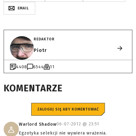
EMAIL
REDAKTOR
Piotr
4408
6544
11
KOMENTARZE
ZALOGUJ SIĘ ABY KOMENTOWAĆ
06-07-2012 @
23:51
Warlord Shadow
Egzotyka selekcji nie wywiera wrażenia.