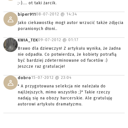
;-).... ot taki żarcik.
08-07-2012 @
14:34
biper911
Jako ciekawostkę mogł autor wrzucić także zdjęcia
poranionych dłoni..
09-07-2012 @
01:17
KWIA_TEK
Brawo dla dziewczyn! Z artykułu wynika, że żadna
nie odpadła. Co potwierdza, że kobiety potrafią
być bardziej zdeterminowane od facetów :)
Jeszcze raz gratulacje!
15-07-2012 @
23:04
dobro
" A przygotowana selekcja nie należała do
najlżejszych, mimo wszystko ;)" Takie rzeczy
nadają się na obozy harcerskie. Ale gratuluję
autorowi artykułu dramatyzmu.