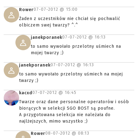
07-07-2012 @
15:00
Rower
Żaden z uczestników nie chciał się pochwalić
olbiczem swej twarzy? ^.^
07-07-2012 @
16:13
janekporanek
to samo wywołało przelotny uśmiech na
mojej twarzy ;)
07-07-2012 @
16:13
janekporanek
to samo wywołało przelotny uśmiech na mojej
twarzy ;)
07-07-2012 @
16:45
kacxd
Twarze oraz dane personalne operatorów i osób
biorących w selekcji SGO BOST są poufne.
A przygotowana selekcja nie należała do
najlżejszych, mimo wszystko ;)
08-07-2012 @
08:13
Rower