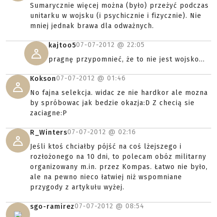
Sumarycznie więcej można (było) przeżyć podczas
unitarku w wojsku (i psychicznie i fizycznie). Nie
mniej jednak brawa dla odważnych.
07-07-2012 @
22:05
kajtoo5
pragnę przypomnieć, że to nie jest wojsko...
07-07-2012 @
01:46
Kokson
No fajna selekcja. widac ze nie hardkor ale mozna
by spróbowac jak bedzie okazja:D Z checią sie
zaciagne:P
07-07-2012 @
02:16
R_Winters
Jeśli ktoś chciałby pójść na coś lżejszego i
rozłożonego na 10 dni, to polecam obóz militarny
organizowany m.in. przez Kompas. Łatwo nie było,
ale na pewno nieco łatwiej niż wspomniane
przygody z artykułu wyżej.
07-07-2012 @
08:54
sgo-ramirez