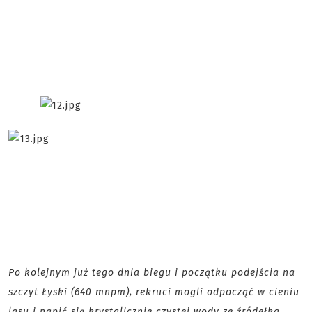
Po kolejnym już tego dnia biegu i początku podejścia na
szczyt Łyski (640 mnpm), rekruci mogli odpocząć w cieniu
lasu i napić się krystalicznie czystej wody ze źródełka,