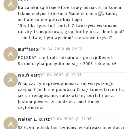
Na zamku są kraje które brały udział. a na końcu
takimi małymi literkami Made in china
. Ładny
jest ale to nie potrzebny bajer.
"Replika typu full metal. Z tworzywa wykonano:
rączkę transportową, grip, kolbę oraz cheek pad"
- nie łatwiej było wymienić metalowe części?
30-04-2009 @
22:32
muffasaSF
POLSKA?! nie brała udziału w operacji Desert
Strom chyba pomyliło im się z 2003 rokiem. xF
30-04-2009 @
22:33
WolfHeart
Wija, czy Ty naprawdę musisz się wszystkiego
czepiać? Jeśli nie podobają Ci się komentarze i to,
jak są redagowane, załóż własny portal i pisz.
Jestem pewien, że będziesz miał tłumy
czytelników.
30-04-2009 @
22:35
Walter E. Kurtz
$3 Czyli jednak tam byliśmy, w zatrważającej ilości