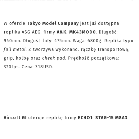
W ofercie
Tokyo Model Company
jest już dostępna
replika ASG AEG, firmy
A&K
,
MK43
MOD0
. Długość:
940mm. Długość lufy: 475mm. Waga: 6800g. Replika typu
full metal
. Z tworzywa wykonano: rączkę transportową,
grip, kolbę oraz
cheek pad
. Prędkość początkowa:
320fps. Cena: 318USD.
Airsoft GI
oferuje replikę firmy
ECHO1
:
STAG-15 M8A3
.