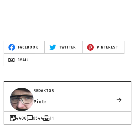
FACEBOOK
TWITTER
PINTEREST
EMAIL
REDAKTOR
Piotr
4408
6544
11