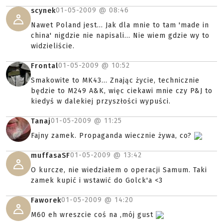
01-05-2009 @
08:46
scynek
Nawet Poland jest... Jak dla mnie to tam 'made in
china' nigdzie nie napisali... Nie wiem gdzie wy to
widzieliście.
01-05-2009 @
10:52
Frontal
Smakowite to MK43... Znając życie, technicznie
będzie to M249 A&K, więc ciekawi mnie czy P&J to
kiedyś w dalekiej przyszłości wypuści.
01-05-2009 @
11:25
Tanaj
Fajny zamek. Propaganda wiecznie żywa, co?
01-05-2009 @
13:42
muffasaSF
O kurcze, nie wiedziałem o operacji Samum. Taki
zamek kupić i wstawić do Golck'a <3
01-05-2009 @
14:20
Faworek
M60 eh wreszcie coś na ,mój gust