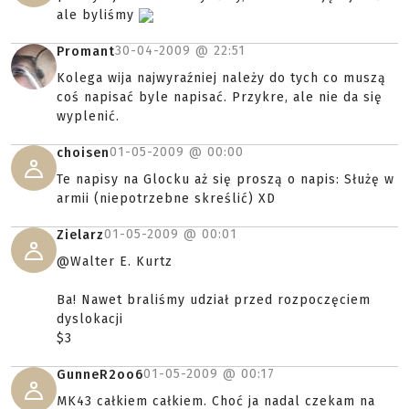
ale byliśmy
30-04-2009 @
22:51
Promant
Kolega wija najwyraźniej należy do tych co muszą
coś napisać byle napisać. Przykre, ale nie da się
wyplenić.
01-05-2009 @
00:00
choisen
Te napisy na Glocku aż się proszą o napis: Służę w
armii (niepotrzebne skreślić) XD
01-05-2009 @
00:01
Zielarz
@Walter E. Kurtz
Ba! Nawet braliśmy udział przed rozpoczęciem
dyslokacji
$3
01-05-2009 @
00:17
GunneR2oo6
MK43 całkiem całkiem. Choć ja nadal czekam na