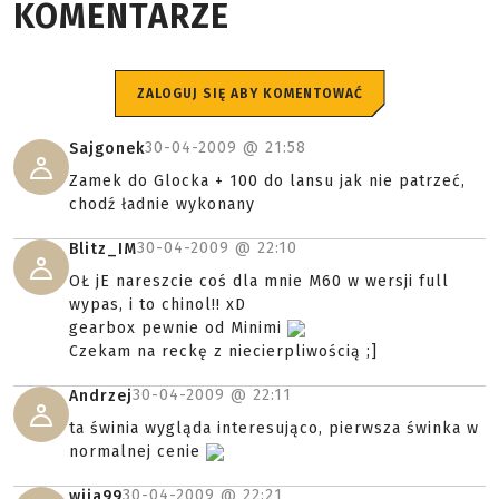
KOMENTARZE
ZALOGUJ SIĘ ABY KOMENTOWAĆ
30-04-2009 @
21:58
Sajgonek
Zamek do Glocka + 100 do lansu jak nie patrzeć,
chodź ładnie wykonany
30-04-2009 @
22:10
Blitz_IM
OŁ jE nareszcie coś dla mnie M60 w wersji full
wypas, i to chinol!! xD
gearbox pewnie od Minimi
Czekam na reckę z niecierpliwością ;]
30-04-2009 @
22:11
Andrzej
ta świnia wygląda interesująco, pierwsza świnka w
normalnej cenie
30-04-2009 @
22:21
wija99