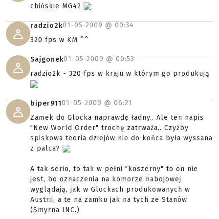
chińskie MG42
01-05-2009 @
00:34
radzio2k
320 fps w KM ^^
01-05-2009 @
00:53
Sajgonek
radzio2k - 320 fps w kraju w którym go produkują
01-05-2009 @
06:21
biper911
Zamek do Glocka naprawdę ładny.. Ale ten napis
"New World Order" trochę zatrważa.. Czyżby
spiskowa teoria dziejów nie do końca była wyssana
z palca?
A tak serio, to tak w pełni "koszerny" to on nie
jest, bo oznaczenia na komorze nabojowej
wyglądają, jak w Glockach produkowanych w
Austrii, a te na zamku jak na tych ze Stanów
(Smyrna INC.)