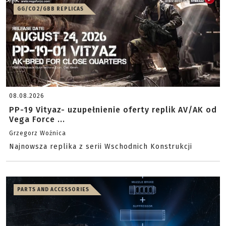
GG/CO2/GBB REPLICAS
08.08.2026
PP-19 Vityaz- uzupełnienie oferty replik AV/AK od
Vega Force ...
Grzegorz Woźnica
Najnowsza replika z serii Wschodnich Konstrukcji
PARTS AND ACCESSORIES