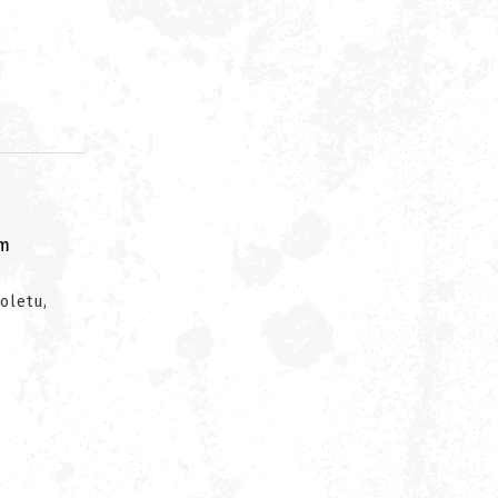
om
oletu,