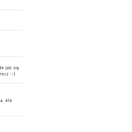
de jak się
zecz :-)
a. Ale