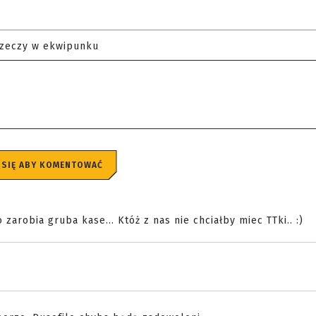
rzeczy w ekwipunku
 SIĘ ABY KOMENTOWAĆ
arobia gruba kase... Któż z nas nie chciałby miec TTki.. :)