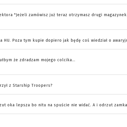
lektora "Jeżeli zamówisz już teraz otrzymasz drugi magazynek
a HU. Poza tym kupie dopiero jak będę coś wiedział o awaryj
zułbym że zdradzam mojego colcika...
rzył z Starship Troopers?
t oka lepsza bo nitu na spuście nie widać. A i odrzut zamka