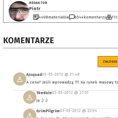
REDAKTOR
Piotr
4408
materiałów
6544
komentarzy
11
KOMENTARZE
ZALOGUJ
03-05-2012 @
21:48
Ajsquad
A cena? Jeśli wprowadzą TT na rynek masowy to z
03-05-2012 @
21:51
1beduin
Ja ;) :)
03-05-2012 @
23:54
GrimPilgrim