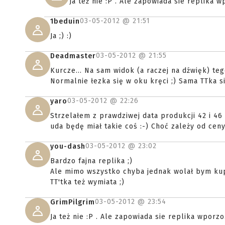
Ja też nie :P . Ale zapowiada sie replika
03-05-2012 @
21:51
1beduin
Ja ;) :)
03-05-2012 @
21:55
Deadmaster
Kurcze... Na sam widok (a raczej na dźwięk) teg
Normalnie łezka się w oku kręci ;) Sama TTka si
03-05-2012 @
22:26
yaro
Strzelałem z prawdziwej data produkcji 42 i 46 :
uda będę miał takie coś :-) Choć zależy od ceny
03-05-2012 @
23:02
you-dash
Bardzo fajna replika ;)
Ale mimo wszystko chyba jednak wolał bym kupić
TT'tka też wymiata ;)
03-05-2012 @
23:54
GrimPilgrim
Ja też nie :P . Ale zapowiada sie replika wporz