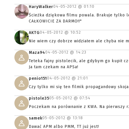
04-05-2012 @
01:10
HaryWalker
Ścieżka dziękowa filmu powala. Brakuje tylko 
CAŁKOWICIE ZA DARMO!!"
04-05-2012 @
10:52
AKTG
Nie wiem czy dobrze widziałem ale chyba nie m
04-05-2012 @
14:23
Maza94
Teteka fajny pistolecik, ale gdybym go kupił c
Ja tam czekam na APSa!
04-05-2012 @
21:01
penio151
Czy tylko mi się ten filmik propagandowy skoja
05-05-2012 @
07:54
pistole35
Poczekam na porównanie z KWA. Na pierwszy rzu
05-05-2012 @
13:18
samek
Dawać APM albo PMM, TT już jest!