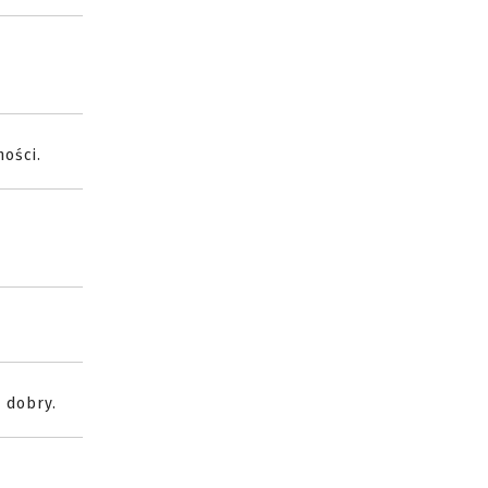
ności.
 dobry.