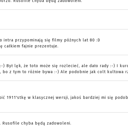
 wporzo. Rusofile chyba będą zadowoleni.
o intra przypominają się filmy późnych lat 80 :D
ę całkiem fajnie prezentuje.
-) Był lęk, że toto może się rozlecieć, ale dało rady :-) I kur
, bo z tym to różnie bywa :-) Ale podobnie jak colt kultowa r
 1911'stkę w klasycznej wersji, jakoś bardziej mi się podob
o. Rusofile chyba będą zadowoleni.