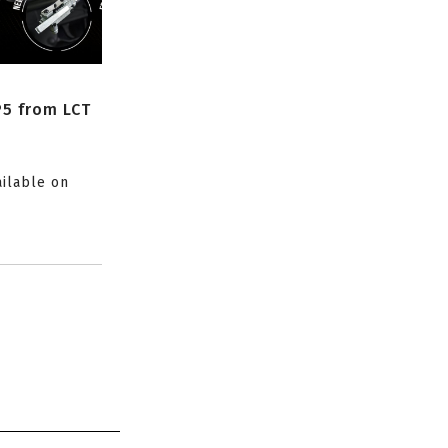
P5 from LCT
ailable on