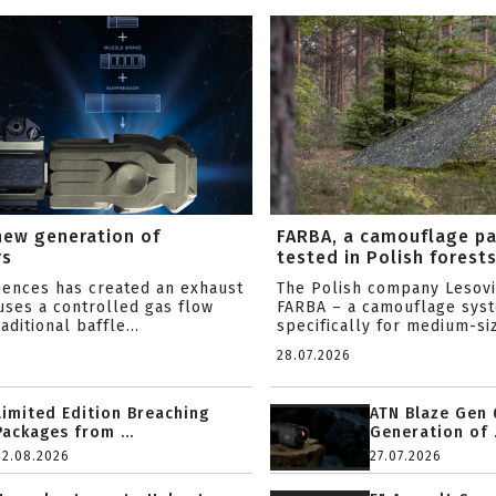
new generation of
FARBA, a camouflage p
rs
tested in Polish forest
ciences has created an exhaust
The Polish company Lesov
uses a controlled gas flow
FARBA – a camouflage sys
aditional baffle...
specifically for medium-siz
28.07.2026
Limited Edition Breaching
ATN Blaze Gen 
Packages from ...
Generation of .
02.08.2026
27.07.2026