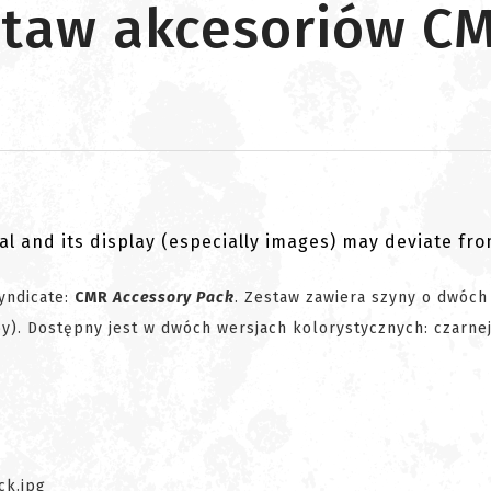
staw akcesoriów C
al and its display (especially images) may deviate fr
yndicate:
CMR
Accessory Pack
. Zestaw zawiera szyny o dwóch
). Dostępny jest w dwóch wersjach kolorystycznych: czarnej