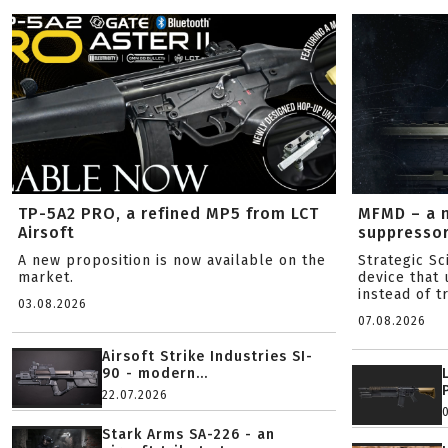
TP-5A2 PRO, a refined MP5 from LCT
MFMD – a 
Airsoft
suppresso
A new proposition is now available on the
Strategic S
market.
device that 
instead of tr
03.08.2026
07.08.2026
Airsoft Strike Industries SI-
90 - modern...
22.07.2026
Stark Arms SA-226 - an