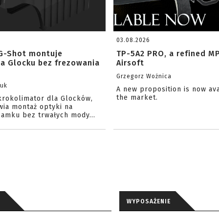
03.08.2026
G-Shot montuje
TP-5A2 PRO, a refined M
na Glocku bez frezowania
Airsoft
Grzegorz Woźnica
zuk
A new proposition is now av
the market.
krokolimator dla Glocków,
wia montaż optyki na
amku bez trwałych mody...
WYPOSAŻENIE