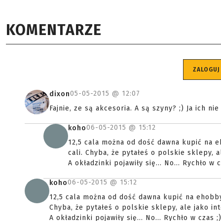
KOMENTARZE
ZALOGUJ
05-05-2015 @
12:07
dixon
Fajnie, ze są akcesoria. A są szyny? ;) Ja ich n
06-05-2015 @
15:12
koho
12,5 cala można od dość dawna kupić na e
cali. Chyba, że pytałeś o polskie sklepy, 
A okładzinki pojawiły się... No... Rychło w c
06-05-2015 @
15:12
koho
12,5 cala można od dość dawna kupić na ehobbya
Chyba, że pytałeś o polskie sklepy, ale jako in
A okładzinki pojawiły się... No... Rychło w czas ;)