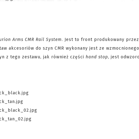
urion Arms CMR Rail System
. Jest to front produkowany prze
estaw akcesoriów do szyn CMR wykonany jest ze wzmocnioneg
n z tego zestawu, jak również części
hand stop
, jest odwzor