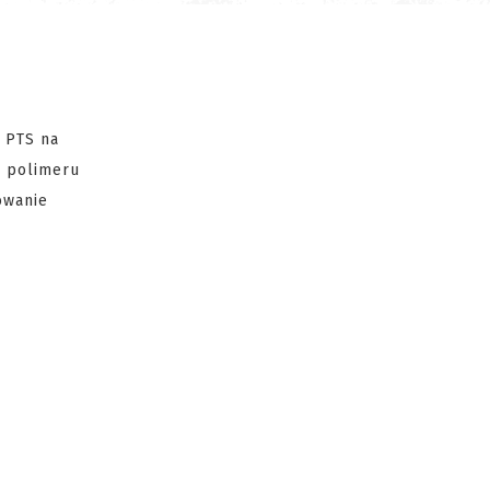
z PTS na
o polimeru
owanie