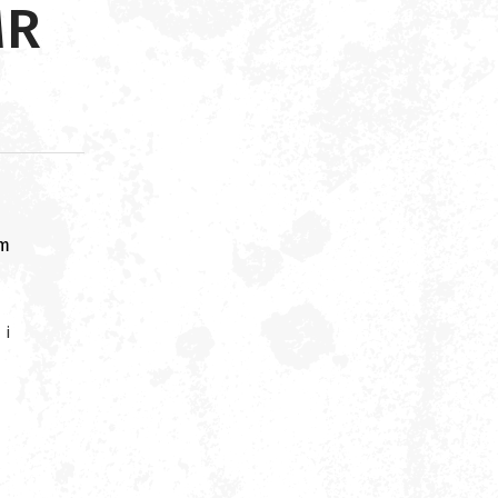
MR
om
 i