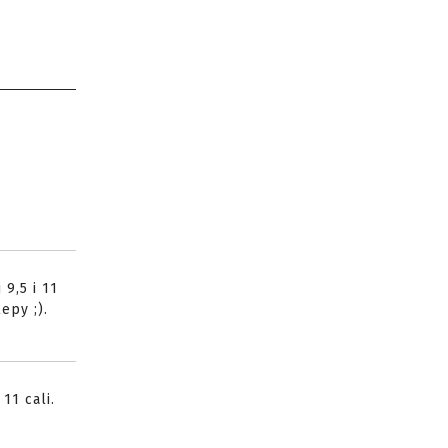
9,5 i 11
epy ;).
11 cali.