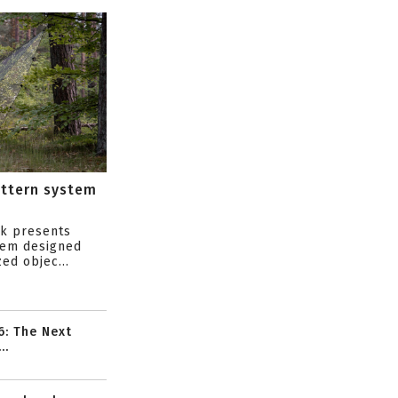
attern system
s
ik presents
tem designed
ed objec...
6: The Next
..