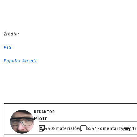
Źródła:
PTS
Popular Airsoft
REDAKTOR
Piotr
4408
materiałów
6544
komentarzy
11