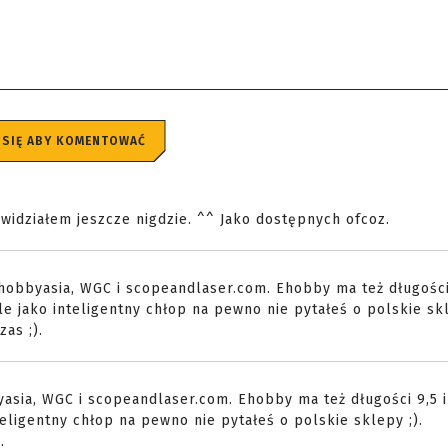
 SIĘ ABY KOMENTOWAĆ
ie widziałem jeszcze nigdzie. ^^ Jako dostępnych ofcoz.
hobbyasia, WGC i scopeandlaser.com. Ehobby ma też długości 
ale jako inteligentny chłop na pewno nie pytałeś o polskie skl
zas ;).
sia, WGC i scopeandlaser.com. Ehobby ma też długości 9,5 i 
teligentny chłop na pewno nie pytałeś o polskie sklepy ;).
.