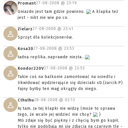
27-08-2008 @
23:19
Promant
Gniazdo jest tam gdzie powinno.
A klapka też
jest - nikt nie wie po co.
27-08-2008 @
23:41
Zielarz
Sprzęt dla kolekcjonerów.
27-08-2008 @
23:53
Kosa30
ładna replika..naprawde niezła...
27-08-2008 @
23:53
Kondor220V
Takie coś na balkonie zamontować na osiedlu i
likwidować wydzierające się dzieciaki xD.(żarcik:P)
Fajny byłby ten mag okrągły do niego.
28-08-2008 @
02:13
Cthulhu
Aj tam. Ja tej klapki nie widzę (może to sprawa
tego, że wcale jej widzieć nie chcę?
)
MG zdaje się być piękny i z chęcią bym go kupił,
tylko nie podobają mi się zdjęcia na czarnym tle -