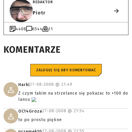
REDAKTOR
Piotr
4408
6544
11
KOMENTARZE
ZALOGUJ SIĘ ABY KOMENTOWAĆ
27-08-2008 @
21:49
Harki
Z czym takim na strzelance się pokazac to +100 do
lansu
27-08-2008 @
21:54
OC14Groza
to po prostu piękne
27-08-2008 @
21:55
przemek10