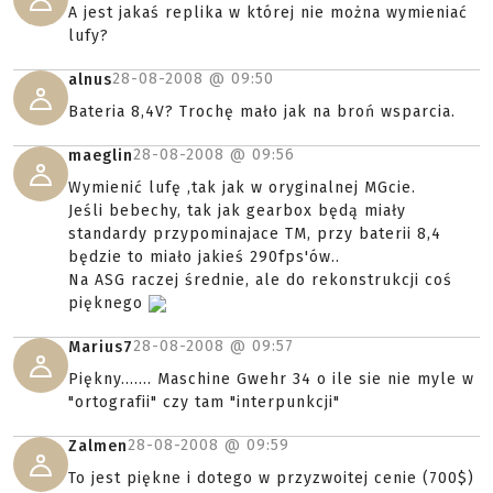
A jest jakaś replika w której nie można wymieniać
lufy?
28-08-2008 @
09:50
alnus
Bateria 8,4V? Trochę mało jak na broń wsparcia.
28-08-2008 @
09:56
maeglin
Wymienić lufę ,tak jak w oryginalnej MGcie.
Jeśli bebechy, tak jak gearbox będą miały
standardy przypominajace TM, przy baterii 8,4
będzie to miało jakieś 290fps'ów..
Na ASG raczej średnie, ale do rekonstrukcji coś
pięknego
28-08-2008 @
09:57
Marius7
Piękny....... Maschine Gwehr 34 o ile sie nie myle w
"ortografii" czy tam "interpunkcji"
28-08-2008 @
09:59
Zalmen
To jest piękne i dotego w przyzwoitej cenie (700$)