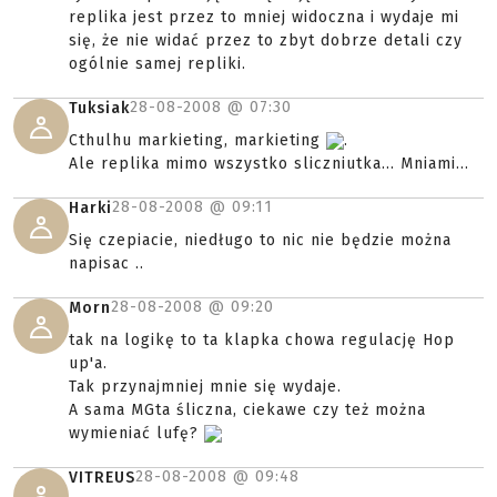
replika jest przez to mniej widoczna i wydaje mi
się, że nie widać przez to zbyt dobrze detali czy
ogólnie samej repliki.
28-08-2008 @
07:30
Tuksiak
Cthulhu markieting, markieting
.
Ale replika mimo wszystko sliczniutka... Mniami...
28-08-2008 @
09:11
Harki
Się czepiacie, niedługo to nic nie będzie można
napisac ..
28-08-2008 @
09:20
Morn
tak na logikę to ta klapka chowa regulację Hop
up'a.
Tak przynajmniej mnie się wydaje.
A sama MGta śliczna, ciekawe czy też można
wymieniać lufę?
28-08-2008 @
09:48
VITREUS