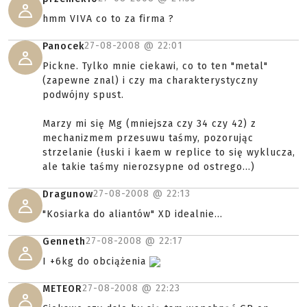
hmm VIVA co to za firma ?
27-08-2008 @
22:01
Panocek
Pickne. Tylko mnie ciekawi, co to ten "metal"
(zapewne znal) i czy ma charakterystyczny
podwójny spust.
Marzy mi się Mg (mniejsza czy 34 czy 42) z
mechanizmem przesuwu taśmy, pozorując
strzelanie (łuski i kaem w replice to się wyklucza,
ale takie taśmy nierozsypne od ostrego...)
27-08-2008 @
22:13
Dragunow
"Kosiarka do aliantów" XD idealnie...
27-08-2008 @
22:17
Genneth
I +6kg do obciążenia
27-08-2008 @
22:23
METEOR