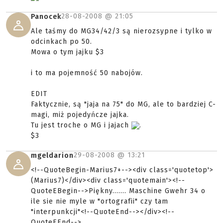
28-08-2008 @
21:05
Panocek
Ale taśmy do MG34/42/3 są nierozsypne i tylko w
odcinkach po 50.
Mowa o tym jajku $3
i to ma pojemność 50 nabojów.
EDIT
Faktycznie, są "jaja na 75" do MG, ale to bardziej C-
magi, miż pojedyńcze jajka.
Tu jest troche o MG i jajach
.
$3
29-08-2008 @
13:21
mgeldarion
<!--QuoteBegin-Marius7+--><div class='quotetop'>
(Marius7)</div><div class='quotemain'><!--
QuoteEBegin-->Piękny....... Maschine Gwehr 34 o
ile sie nie myle w "ortografii" czy tam
"interpunkcji"<!--QuoteEnd--></div><!--
QuoteEEnd-->