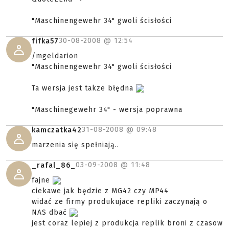
"Maschinengewehr 34" gwoli ścisłości
30-08-2008 @
12:54
fifka57
/mgeldarion
"Maschinengewehr 34" gwoli ścisłości
Ta wersja jest takze błędna
"Maschinegewehr 34" - wersja poprawna
31-08-2008 @
09:48
kamczatka42
marzenia się spełniają..
03-09-2008 @
11:48
_rafal_86_
fajne
ciekawe jak będzie z MG42 czy MP44
widać ze firmy produkujace repliki zaczynają o
NAS dbać
jest coraz lepiej z produkcja replik broni z czasow