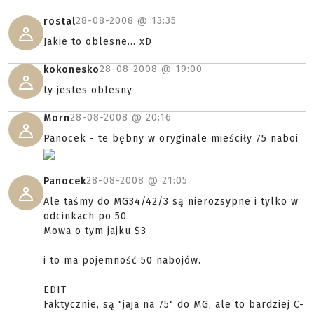
28-08-2008 @
13:35
rostal
Jakie to oblesne... xD
28-08-2008 @
19:00
kokonesko
ty jestes oblesny
28-08-2008 @
20:16
Morn
Panocek - te bębny w oryginale mieściły 75 naboi
28-08-2008 @
21:05
Panocek
Ale taśmy do MG34/42/3 są nierozsypne i tylko w
odcinkach po 50.
Mowa o tym jajku $3
i to ma pojemność 50 nabojów.
EDIT
Faktycznie, są "jaja na 75" do MG, ale to bardziej C-