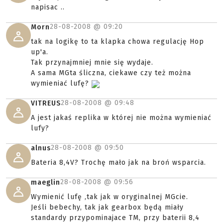
napisac ..
28-08-2008 @
09:20
Morn
tak na logikę to ta klapka chowa regulację Hop
up'a.
Tak przynajmniej mnie się wydaje.
A sama MGta śliczna, ciekawe czy też można
wymieniać lufę?
28-08-2008 @
09:48
VITREUS
A jest jakaś replika w której nie można wymieniać
lufy?
28-08-2008 @
09:50
alnus
Bateria 8,4V? Trochę mało jak na broń wsparcia.
28-08-2008 @
09:56
maeglin
Wymienić lufę ,tak jak w oryginalnej MGcie.
Jeśli bebechy, tak jak gearbox będą miały
standardy przypominajace TM, przy baterii 8,4