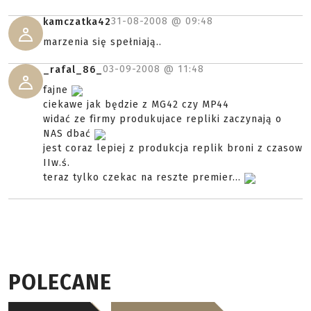
31-08-2008 @
09:48
kamczatka42
marzenia się spełniają..
03-09-2008 @
11:48
_rafal_86_
fajne
ciekawe jak będzie z MG42 czy MP44
widać ze firmy produkujace repliki zaczynają o
NAS dbać
jest coraz lepiej z produkcja replik broni z czasow
IIw.ś.
teraz tylko czekac na reszte premier...
POLECANE