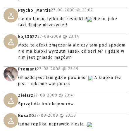
27-08-2008 @
23:07
Psycho_Mantis
nie do lansu, tylko do respektu!
Nieno, joke
taki. faajny niszczyciel!
27-08-2008 @
23:14
kojt3627
Może to efekt zmęczenia ale czy tam pod spodem
nie ma klapki wyrzutni łusek od seri M? I gdzie w
nim jest gniazdo magów?
27-08-2008 @
23:19
Promant
Gniazdo jest tam gdzie powinno.
A klapka też
jest - nikt nie wie po co.
27-08-2008 @
23:41
Zielarz
Sprzęt dla kolekcjonerów.
27-08-2008 @
23:53
Kosa30
ładna replika..naprawde niezła...