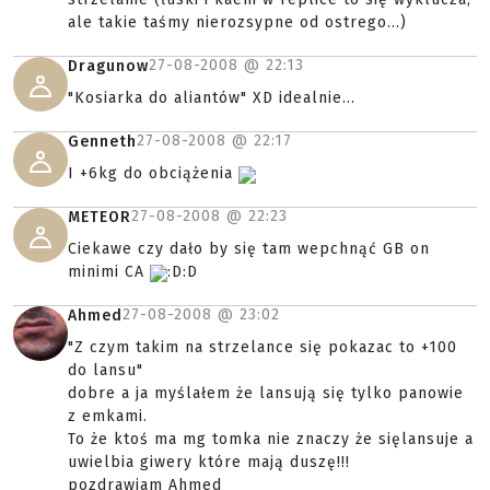
ale takie taśmy nierozsypne od ostrego...)
27-08-2008 @
22:13
Dragunow
"Kosiarka do aliantów" XD idealnie...
27-08-2008 @
22:17
Genneth
I +6kg do obciążenia
27-08-2008 @
22:23
METEOR
Ciekawe czy dało by się tam wepchnąć GB on
minimi CA
:D:D
27-08-2008 @
23:02
Ahmed
"Z czym takim na strzelance się pokazac to +100
do lansu"
dobre a ja myślałem że lansują się tylko panowie
z emkami.
To że ktoś ma mg tomka nie znaczy że sięlansuje a
uwielbia giwery które mają duszę!!!
pozdrawiam Ahmed