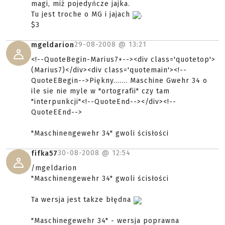
magi, miż pojedyńcze jajka.
Tu jest troche o MG i jajach
.
$3
29-08-2008 @
13:21
mgeldarion
<!--QuoteBegin-Marius7+--><div class='quotetop'>
(Marius7)</div><div class='quotemain'><!--
QuoteEBegin-->Piękny....... Maschine Gwehr 34 o
ile sie nie myle w "ortografii" czy tam
"interpunkcji"<!--QuoteEnd--></div><!--
QuoteEEnd-->
"Maschinengewehr 34" gwoli ścisłości
30-08-2008 @
12:54
fifka57
/mgeldarion
"Maschinengewehr 34" gwoli ścisłości
Ta wersja jest takze błędna
"Maschinegewehr 34" - wersja poprawna