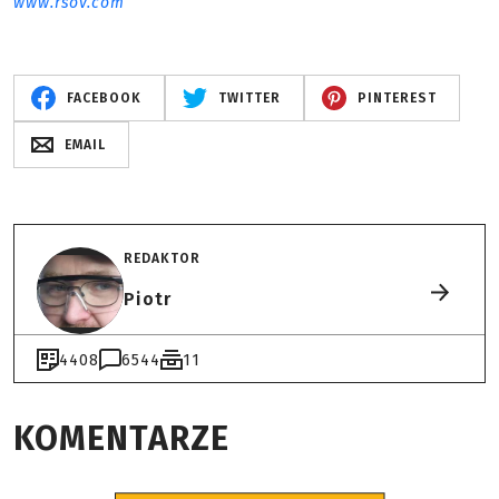
www.rsov.com
FACEBOOK
TWITTER
PINTEREST
EMAIL
REDAKTOR
Piotr
4408
6544
11
KOMENTARZE