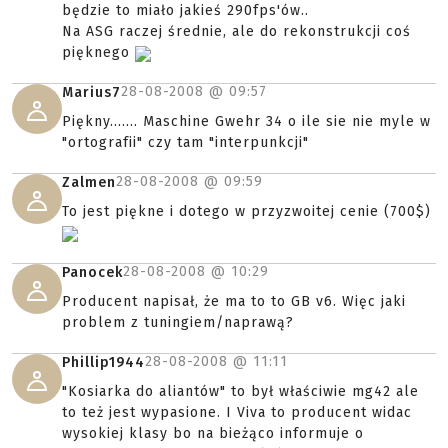
będzie to miało jakieś 290fps'ów..
Na ASG raczej średnie, ale do rekonstrukcji coś
pięknego
28-08-2008 @
09:57
Marius7
Piękny....... Maschine Gwehr 34 o ile sie nie myle w
"ortografii" czy tam "interpunkcji"
28-08-2008 @
09:59
Zalmen
To jest piękne i dotego w przyzwoitej cenie (700$)
28-08-2008 @
10:29
Panocek
Producent napisał, że ma to to GB v6. Więc jaki
problem z tuningiem/naprawą?
28-08-2008 @
11:11
Phillip1944
"Kosiarka do aliantów" to był właściwie mg42 ale
to też jest wypasione. I Viva to producent widac
wysokiej klasy bo na bieżąco informuje o