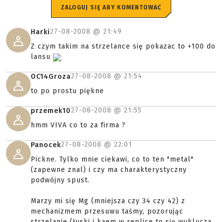
ZALOGUJ SIĘ ABY KOMENTOWAĆ
27-08-2008 @
21:49
Harki
Z czym takim na strzelance się pokazac to +100 do
lansu
27-08-2008 @
21:54
OC14Groza
to po prostu piękne
27-08-2008 @
21:55
przemek10
hmm VIVA co to za firma ?
27-08-2008 @
22:01
Panocek
Pickne. Tylko mnie ciekawi, co to ten "metal"
(zapewne znal) i czy ma charakterystyczny
podwójny spust.
Marzy mi się Mg (mniejsza czy 34 czy 42) z
mechanizmem przesuwu taśmy, pozorując
strzelanie (łuski i kaem w replice to się wyklucza,