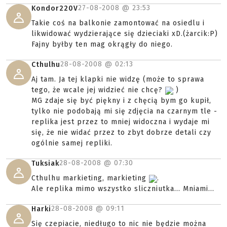
27-08-2008 @
23:53
Kondor220V
Takie coś na balkonie zamontować na osiedlu i
likwidować wydzierające się dzieciaki xD.(żarcik:P)
Fajny byłby ten mag okrągły do niego.
28-08-2008 @
02:13
Cthulhu
Aj tam. Ja tej klapki nie widzę (może to sprawa
tego, że wcale jej widzieć nie chcę?
)
MG zdaje się być piękny i z chęcią bym go kupił,
tylko nie podobają mi się zdjęcia na czarnym tle -
replika jest przez to mniej widoczna i wydaje mi
się, że nie widać przez to zbyt dobrze detali czy
ogólnie samej repliki.
28-08-2008 @
07:30
Tuksiak
Cthulhu markieting, markieting
.
Ale replika mimo wszystko sliczniutka... Mniami...
28-08-2008 @
09:11
Harki
Się czepiacie, niedługo to nic nie będzie można