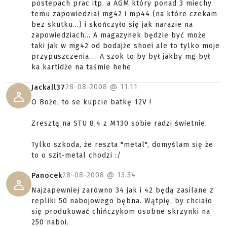
postepach prac itp. a AGM który ponad 3 miechy
temu zapowiedział mg42 i mp44 (na które czekam
bez skutku...) i skończyło się jak narazie na
zapowiedziach... A magazynek będzie być może
taki jak w mg42 od bodajże shoei ale to tylko moje
przypuszczenia.... A szok to by był jakby mg był
ka kartidże na taśmie hehe
28-08-2008 @
11:11
Jackall37
O Boże, to se kupcie batkę 12V !
Zresztą na STU 8,4 z M130 sobie radzi świetnie.
Tylko szkoda, że reszta "metal", domyślam się że
to o szit-metal chodzi :/
28-08-2008 @
13:34
Panocek
Najzapewniej zarówno 34 jak i 42 będą zasilane z
repliki 50 nabojowego bębna. Wątpię, by chciało
się produkować chińczykom osobne skrzynki na
250 naboi.