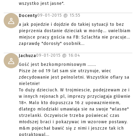
wszystko jest jasne".
09-01-2015 @
15:55
Docenty
a jak pojedzie i dojdzie do takiej sytuacji to bez
pieprzenia dostanie dzieciak w mordę... uwielbiam
miejsce pracy gościa na FB: Szlachta nie pracuje...
zaprawdę "dorosły" osobnik...
09-01-2015 @
16:04
Jachuza
Gość jest bezkompromisowym .......
Pisze że od 19 lat sam sie utrzynuje, wiec
zdecydowanie jest pełnoletni. Wszystkie ofiary sa
nieletnie!
To duży dzieciuch. W trojmiescie, podejzewam ze i
w innych rejonach pl, imprezy przyciagaja głòwnie
18+. Malo kto dopuszcza 16 z upowaznieniem,
dlatego mlodziaki umawiaja sie na swoje "wlasne"
strzelanki. Oczywiscie trzeba poświecać czas
młodszej braci i pokazywac im wzorowe postawy.
m&m pojechał bawić się z nimi i jeszcze tak ich
potraktowal...