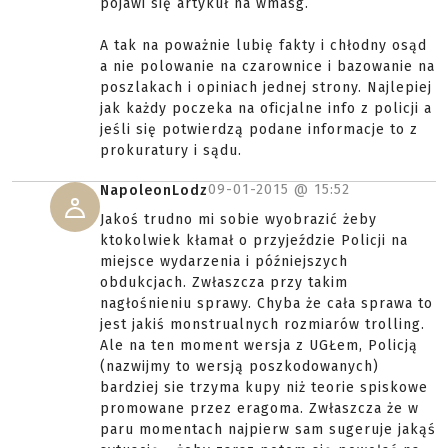
pojawi się artykuł na wmasg.
A tak na poważnie lubię fakty i chłodny osąd
a nie polowanie na czarownice i bazowanie na
poszlakach i opiniach jednej strony. Najlepiej
jak każdy poczeka na oficjalne info z policji a
jeśli się potwierdzą podane informacje to z
prokuratury i sądu.
09-01-2015 @
15:52
NapoleonLodz
Jakoś trudno mi sobie wyobrazić żeby
ktokolwiek kłamał o przyjeździe Policji na
miejsce wydarzenia i późniejszych
obdukcjach. Zwłaszcza przy takim
nagłośnieniu sprawy. Chyba że cała sprawa to
jest jakiś monstrualnych rozmiarów trolling.
Ale na ten moment wersja z UGŁem, Policją
(nazwijmy to wersją poszkodowanych)
bardziej sie trzyma kupy niż teorie spiskowe
promowane przez eragoma. Zwłaszcza że w
paru momentach najpierw sam sugeruje jakąś