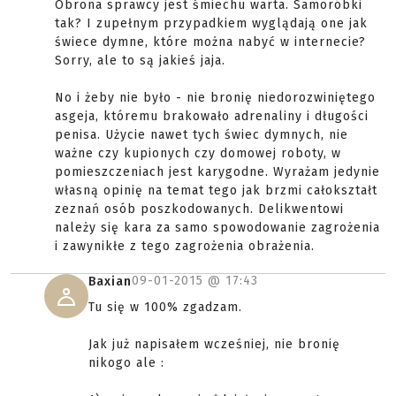
Obrona sprawcy jest śmiechu warta. Samoróbki
tak? I zupełnym przypadkiem wyglądają one jak
świece dymne, które można nabyć w internecie?
Sorry, ale to są jakieś jaja.
No i żeby nie było - nie bronię niedorozwiniętego
asgeja, któremu brakowało adrenaliny i długości
penisa. Użycie nawet tych świec dymnych, nie
ważne czy kupionych czy domowej roboty, w
pomieszczeniach jest karygodne. Wyrażam jedynie
własną opinię na temat tego jak brzmi całokształt
zeznań osób poszkodowanych. Delikwentowi
należy się kara za samo spowodowanie zagrożenia
i zawynikłe z tego zagrożenia obrażenia.
09-01-2015 @
17:43
Baxian
Tu się w 100% zgadzam.
Jak już napisałem wcześniej, nie bronię
nikogo ale :