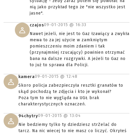
sytuację - żeby zaraz potem się powołać na
nią jako przykład tego że "nie wszystko jest
jasne".
09-01-2015 @
16:33
czajos
Nawet jeżeli, nie jest to Gaz łzawiący a zwykła
mewa to za jej użycie w zamkniętym
pomieszczeniu moim zdaniem i tak
(przynajmniej rzucający) powinien otrzymać
bana na dalsze rozgrywki. A jeżeli to Gaz no
to już to sprawa dla Policji.
09-01-2015 @
12:48
kamera
Skoro policja zabezpieczyła resztki granatów to
skąd pochodzą te zdjęcia i kto je wykonał?
Poza tym to nie wygląda na UGŁ brak
charakterystycznych oznaczeń.
09-01-2015 @
13:04
94chytry
Nie bedziemy tylko ty dziedziesz strZelać do
tarcz. Na nic wiecej to nie masz co liczyć. Okryłeś