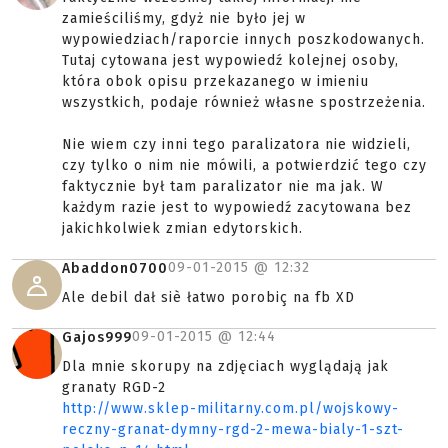
zamieściliśmy, gdyż nie było jej w
wypowiedziach/raporcie innych poszkodowanych.
Tutaj cytowana jest wypowiedź kolejnej osoby,
która obok opisu przekazanego w imieniu
wszystkich, podaje również własne spostrzeżenia.
Nie wiem czy inni tego paralizatora nie widzieli,
czy tylko o nim nie mówili, a potwierdzić tego czy
faktycznie był tam paralizator nie ma jak. W
każdym razie jest to wypowiedź zacytowana bez
jakichkolwiek zmian edytorskich.
09-01-2015 @
12:32
Abaddon0700
Ale debil dał siè łatwo porobiç na fb XD
09-01-2015 @
12:44
Gajos999
Dla mnie skorupy na zdjęciach wyglądają jak
granaty RGD-2
http://www.sklep-militarny.com.pl/wojskowy-
reczny-granat-dymny-rgd-2-mewa-bialy-1-szt-