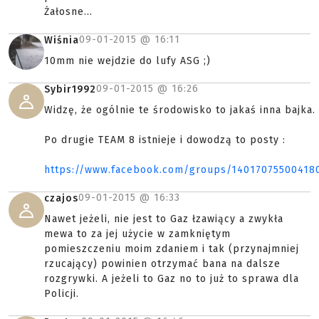
Żałosne...
09-01-2015 @
16:11
Wiśnia
10mm nie wejdzie do lufy ASG ;)
09-01-2015 @
16:26
Sybir1992
Widzę, że ogólnie te środowisko to jakaś inna bajka.
Po drugie TEAM 8 istnieje i dowodzą to posty :
https://www.facebook.com/groups/14017075500418
09-01-2015 @
16:33
czajos
Nawet jeżeli, nie jest to Gaz łzawiący a zwykła
mewa to za jej użycie w zamkniętym
pomieszczeniu moim zdaniem i tak (przynajmniej
rzucający) powinien otrzymać bana na dalsze
rozgrywki. A jeżeli to Gaz no to już to sprawa dla
Policji.