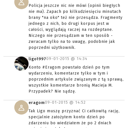
Policja jeszcze nic nie mówi (opinii biegłych
nie ma). Zapach po kilkudziesięciu minutach
brany "na oko" też nie przesądza. Fragmenty
jednego z nich, bo drugi korpus jest w
całości, wyglądają raczej na rozdeptane.
Niczego nie przesądzam w ten sposób -
zwracam tylko na to uwagę, podobnie jak
poprzedni użytkownik.
09-01-2015 @
14:34
ligo1997
Konto #Eragom powstało dzień po tym
wydarzeniu, komentarze tylko w tym i
poprzednim artykule związanym z tą sprawą,
wszystkie komentarze bronią Macieja M.
Przypadek? Nie sądzę.
09-01-2015 @
14:52
eragom
Tak Ligo muszę przyznać Ci całkowitą rację,
specjalnie założyłem konto dzień po
zdarzeniu bo wiedziałem że po 2 dniach