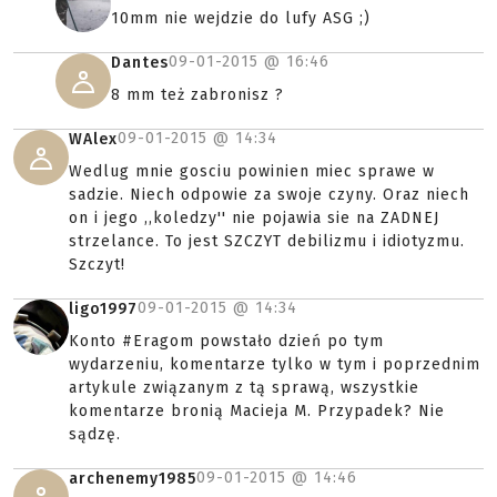
10mm nie wejdzie do lufy ASG ;)
09-01-2015 @
16:46
Dantes
8 mm też zabronisz ?
09-01-2015 @
14:34
WAlex
Wedlug mnie gosciu powinien miec sprawe w
sadzie. Niech odpowie za swoje czyny. Oraz niech
on i jego ,,koledzy'' nie pojawia sie na ZADNEJ
strzelance. To jest SZCZYT debilizmu i idiotyzmu.
Szczyt!
09-01-2015 @
14:34
ligo1997
Konto #Eragom powstało dzień po tym
wydarzeniu, komentarze tylko w tym i poprzednim
artykule związanym z tą sprawą, wszystkie
komentarze bronią Macieja M. Przypadek? Nie
sądzę.
09-01-2015 @
14:46
archenemy1985