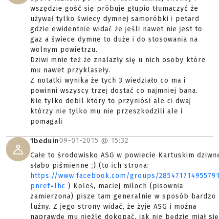
wszędzie gość się próbuje głupio tłumaczyć że
używał tylko świecy dymnej samoróbki i petard
gdzie ewidentnie widać że jeśli nawet nie jest to
gaz a świece dymne to duże i do stosowania na
wolnym powietrzu.
Dziwi mnie też że znalazły się u nich osoby które
mu nawet przyklaseły.
Z notatki wynika że tych 3 wiedziało co ma i
powinni wszyscy trzej dostać co najmniej bana.
Nie tylko debil który to przyniósł ale ci dwaj
którzy nie tylko mu nie przeszkodzili ale i
pomagali
09-01-2015 @
15:32
1beduin
Całe to środowisko ASG w powiecie Kartuskim dziwn
słabo piśmienne ;) (to ich strona:
https://www.facebook.com/groups/28547171495579
pnref=lhc
) Koleś, maciej miloch (pisownia
zamierzona) pisze tam generalnie w sposób bardzo
luźny. Z jego strony widać, że żyje ASG i można
naprawdę mu nieźle dokopać, jak nie będzie miał się