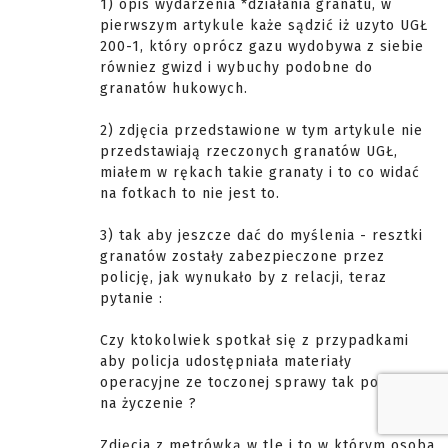
1) opis wydarzenia *działania granatu, w
pierwszym artykule każe sądzić iż uzyto UGŁ
200-1, który oprócz gazu wydobywa z siebie
równiez gwizd i wybuchy podobne do
granatów hukowych.
2) zdjęcia przedstawione w tym artykule nie
przedstawiają rzeczonych granatów UGŁ,
miałem w rękach takie granaty i to co widać
na fotkach to nie jest to.
3) tak aby jeszcze dać do myślenia - resztki
granatów zostały zabezpieczone przez
policję, jak wynukało by z relacji, teraz
pytanie :
Czy ktokolwiek spotkał się z przypadkami
aby policja udostępniała materiały
operacyjne ze toczonej sprawy tak po prostu
na życzenie ?
Zdjęcia z metrówką w tle i to w którym osoba