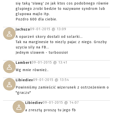
się taką 'sławą' ze jak ktos cos podobnego równie
glupiego zrobi bedzie to nazywane syndrom lub
glupowa majlo itp.
Pozdro 600 dla ciebie.
09-01-2015 @
13:09
Jachuza
A oparzeń skory dostali od solarki...
Tak na marginesie to niezly pajac z niego. Grozby
uzycia sily na FB...
Jednym slowem - turboosioł
09-01-2015 @
13:41
Lambert
Wg mnie również..
09-01-2015 @
13:54
Libiediev
Powinniśmy zamieścić wizerunek z ostrzeżeniem o
"graczu"
09-01-2015 @
14:07
Libiediev
a zresztą proszę tu jego fb