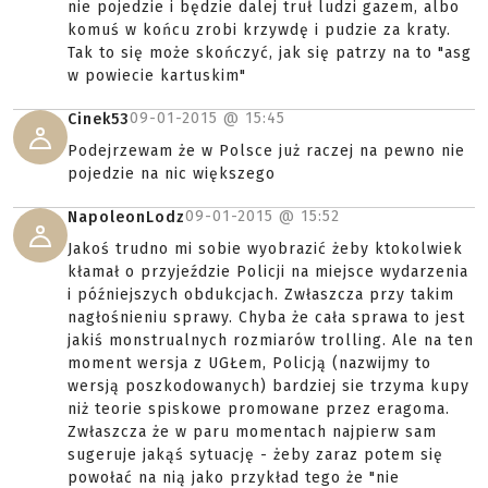
nie pojedzie i będzie dalej truł ludzi gazem, albo
komuś w końcu zrobi krzywdę i pudzie za kraty.
Tak to się może skończyć, jak się patrzy na to "asg
w powiecie kartuskim"
09-01-2015 @
15:45
Cinek53
Podejrzewam że w Polsce już raczej na pewno nie
pojedzie na nic większego
09-01-2015 @
15:52
NapoleonLodz
Jakoś trudno mi sobie wyobrazić żeby ktokolwiek
kłamał o przyjeździe Policji na miejsce wydarzenia
i późniejszych obdukcjach. Zwłaszcza przy takim
nagłośnieniu sprawy. Chyba że cała sprawa to jest
jakiś monstrualnych rozmiarów trolling. Ale na ten
moment wersja z UGŁem, Policją (nazwijmy to
wersją poszkodowanych) bardziej sie trzyma kupy
niż teorie spiskowe promowane przez eragoma.
Zwłaszcza że w paru momentach najpierw sam
sugeruje jakąś sytuację - żeby zaraz potem się
powołać na nią jako przykład tego że "nie