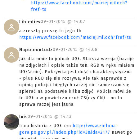
https://www.facebook.com/maciej.miloch?
fref=ts
09-01-2015 @
14:07
Libiediev
a zresztą proszę tu jego fb
https://www.facebook.com/maciej.miloch?fref=ts
09-01-2015 @
14:08
NapoleonLodz
Jak dla mnie to jednak UGŁ. Starsza wersja (bazuje
na zdjęciach i opisie także ten, RGD w ręku miałem
UGŁ'a nie). Pokrywka jest dość charakterystyczna
- plus RGD się nie rozrywa. Ale tak naprawde z
opinią policji i biegłych raczej nie zamierzam się
spierać na podstawie kilku zdjęć. Policja mówi że
to UGŁ a w powietrzu czuć CS(czy CN) - no to
sprawa raczej jest jasna.
09-01-2015 @
14:13
luis
Inna historia z UGŁ-em
http://www.zielona-
gora.po.gov.pl/index.php?id=3&ida=2177
nawet go
nie użył, a sprawę ma.