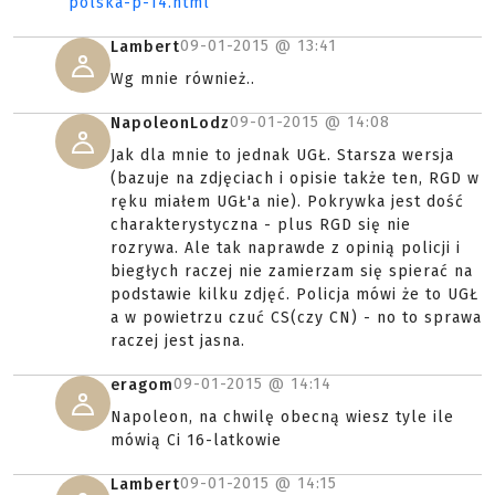
polska-p-14.html
09-01-2015 @
13:41
Lambert
Wg mnie również..
09-01-2015 @
14:08
NapoleonLodz
Jak dla mnie to jednak UGŁ. Starsza wersja
(bazuje na zdjęciach i opisie także ten, RGD w
ręku miałem UGŁ'a nie). Pokrywka jest dość
charakterystyczna - plus RGD się nie
rozrywa. Ale tak naprawde z opinią policji i
biegłych raczej nie zamierzam się spierać na
podstawie kilku zdjęć. Policja mówi że to UGŁ
a w powietrzu czuć CS(czy CN) - no to sprawa
raczej jest jasna.
09-01-2015 @
14:14
eragom
Napoleon, na chwilę obecną wiesz tyle ile
mówią Ci 16-latkowie
09-01-2015 @
14:15
Lambert