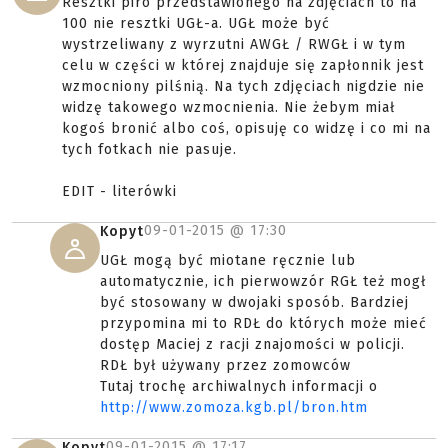
Resztki piro przedstawionego na zdjęciach to na
100 nie resztki UGŁ-a. UGŁ może być
wystrzeliwany z wyrzutni AWGŁ / RWGŁ i w tym
celu w części w której znajduje się zapłonnik jest
wzmocniony pilśnią. Na tych zdjęciach nigdzie nie
widzę takowego wzmocnienia. Nie żebym miał
kogoś bronić albo coś, opisuję co widzę i co mi na
tych fotkach nie pasuje.
EDIT - literówki
09-01-2015 @
17:30
Kopyt
UGŁ mogą być miotane ręcznie lub
automatycznie, ich pierwowzór RGŁ też mogł
być stosowany w dwojaki sposób. Bardziej
przypomina mi to RDŁ do których może mieć
dostęp Maciej z racji znajomości w policji.
RDŁ był używany przez zomowców
Tutaj trochę archiwalnych informacji o
http://www.zomoza.kgb.pl/bron.htm
09-01-2015 @
17:17
Kopyt