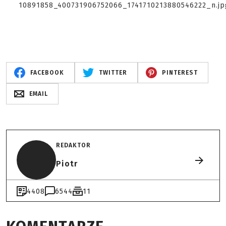
FACEBOOK
TWITTER
PINTEREST
EMAIL
REDAKTOR
Piotr
4408
6544
11