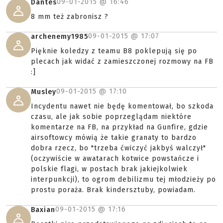
09-01-2015 @
16:46
Dantes
8 mm też zabronisz ?
09-01-2015 @
17:07
archenemy1985
Pięknie koledzy z teamu B8 poklepują się po
plecach jak widać z zamieszczonej rozmowy na FB
:]
09-01-2015 @
17:10
Musley
Incydentu nawet nie będę komentował, bo szkoda
czasu, ale jak sobie poprzeglądam niektóre
komentarze na FB, na przykład na Gunfire, gdzie
airsoftowcy mówią że takie granaty to bardzo
dobra rzecz, bo "trzeba ćwiczyć jakbyś walczył"
(oczywiście w awatarach kotwice powstańcze i
polskie flagi, w postach brak jakiejkolwiek
interpunkcji), to ogrom debilizmu tej młodzieży po
prostu poraża. Brak kindersztuby, powiadam.
09-01-2015 @
17:16
Baxian