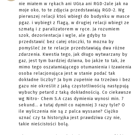
nie miałem w rękach ani UGŁa ani RGD-2ale jak na
moje oko, to te zdjęcia przedstawiają RGD-2. Wg
pierwszej relacji ktoś wbiegł do budynku w masce
pgaz. i wybiegł z flagą, w drugiej relacji wbiegł ze
szmatą i z paralizatorem w ręce. Ja rozumiem
szok, dezorientacja i wgle, ale gdyby to
przedstawić bez całej otoczki, to mozna by
pomyśleć że te relacje przedstawiają dwa różne
zdarzenia. Kwestia tego, jak długo wytwarzany by
gaz, jest tym bardziej dziwna, bo jakże to tak, że
mimo tego oszałamiającego otumanienia i łzawienia
osoba relacjonująca jest w stanie podać tak
dokładne liczby? Ja bym zupełnie na trzeźwo i bez
gazu nie określił z jaką częstotliwością następują
wybuchy petard z taką dokładnością. Co ciekawsze
wg Nitro- Chem S.A czas dymienia wynosi min. 7
sekund... a tutaj dymił co najmniej 3 razy tyle? O
ile wyliczenia nie są z palca wyssane? Ciężko
uznać czy ta historyjka jest prawdziwa czy nie,
takie nieścisłości bolą.