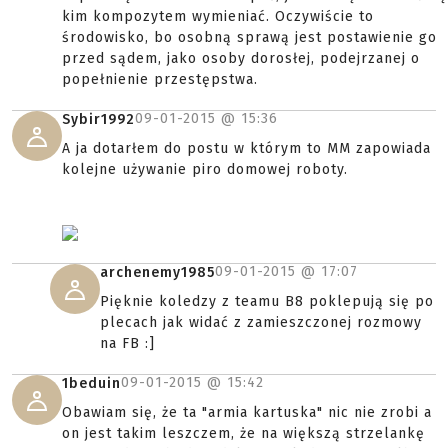
kim kompozytem wymieniać. Oczywiście to
środowisko, bo osobną sprawą jest postawienie go
przed sądem, jako osoby dorosłej, podejrzanej o
popełnienie przestępstwa.
09-01-2015 @
15:36
Sybir1992
A ja dotarłem do postu w którym to MM zapowiada
kolejne używanie piro domowej roboty.
09-01-2015 @
17:07
archenemy1985
Pięknie koledzy z teamu B8 poklepują się po
plecach jak widać z zamieszczonej rozmowy
na FB :]
09-01-2015 @
15:42
1beduin
Obawiam się, że ta "armia kartuska" nic nie zrobi a
on jest takim leszczem, że na większą strzelankę