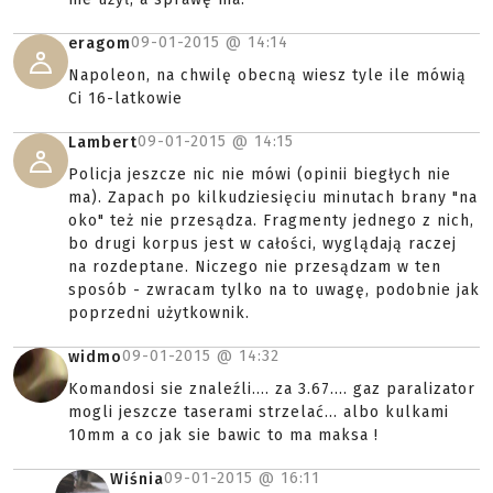
09-01-2015 @
14:14
eragom
Napoleon, na chwilę obecną wiesz tyle ile mówią
Ci 16-latkowie
09-01-2015 @
14:15
Lambert
Policja jeszcze nic nie mówi (opinii biegłych nie
ma). Zapach po kilkudziesięciu minutach brany "na
oko" też nie przesądza. Fragmenty jednego z nich,
bo drugi korpus jest w całości, wyglądają raczej
na rozdeptane. Niczego nie przesądzam w ten
sposób - zwracam tylko na to uwagę, podobnie jak
poprzedni użytkownik.
09-01-2015 @
14:32
widmo
Komandosi sie znaleźli.... za 3.67.... gaz paralizator
mogli jeszcze taserami strzelać... albo kulkami
10mm a co jak sie bawic to ma maksa !
09-01-2015 @
16:11
Wiśnia