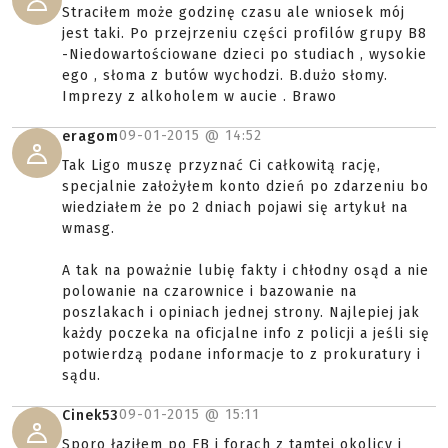
Straciłem może godzinę czasu ale wniosek mój
jest taki. Po przejrzeniu części profilów grupy B8
-Niedowartościowane dzieci po studiach , wysokie
ego , słoma z butów wychodzi. B.dużo słomy.
Imprezy z alkoholem w aucie . Brawo
09-01-2015 @
14:52
eragom
Tak Ligo muszę przyznać Ci całkowitą rację,
specjalnie założyłem konto dzień po zdarzeniu bo
wiedziałem że po 2 dniach pojawi się artykuł na
wmasg.
A tak na poważnie lubię fakty i chłodny osąd a nie
polowanie na czarownice i bazowanie na
poszlakach i opiniach jednej strony. Najlepiej jak
każdy poczeka na oficjalne info z policji a jeśli się
potwierdzą podane informacje to z prokuratury i
sądu.
09-01-2015 @
15:11
Cinek53
Sporo łaziłem po FB i forach z tamtej okolicy i