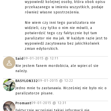
wypowiedź kolejnej osoby, która obok opisu
przekazanego w imieniu wszystkich, podaje
również własne spostrzeżenia.
Nie wiem czy inni tego paralizatora nie
widzieli, czy tylko o nim nie mówili, a
potwierdzić tego czy faktycznie był tam
paralizator nie ma jak. W każdym razie jest to
wypowiedź zacytowana bez jakichkolwiek
zmian edytorskich.
09-01-2015 @
12:11
Said
Nie jestem fanem mordobicia, ale wpier.ol sie
należy.
09-01-2015 @
12:22
BASYLON332
Jedno mnie tu zastanawia. Wcześniej nie było nic o
paralizatorze pisane.
09-01-2015 @
12:31
Promant
Faktycznie wcześniej takiej informacji nie