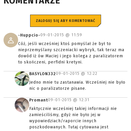
KOMENTARZE
ZALOGUJ SIĘ ABY KOMENTOWAĆ
09-01-2015 @
11:59
-Huppcio-
Cóż, jeśli wcześniej ktoś pomyślał że był to
nieprzemyślany szczeniacki wybryk, tak teraz ma
dowód iż ów Maciej i jego kolega z paralizatorem
to skończeni, perfidni kretyni.
09-01-2015 @
12:22
BASYLON332
Jedno mnie tu zastanawia. Wcześniej nie było
nic o paralizatorze pisane.
09-01-2015 @
12:31
Promant
Faktycznie wcześniej takiej informacji nie
zamieściliśmy, gdyż nie było jej w
wypowiedziach/raporcie innych
poszkodowanych. Tutaj cytowana jest