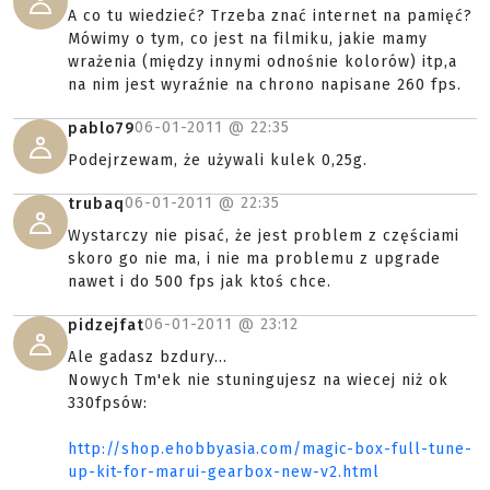
A co tu wiedzieć? Trzeba znać internet na pamięć?
Mówimy o tym, co jest na filmiku, jakie mamy
wrażenia (między innymi odnośnie kolorów) itp,a
na nim jest wyraźnie na chrono napisane 260 fps.
06-01-2011 @
22:35
pablo79
Podejrzewam, że używali kulek 0,25g.
06-01-2011 @
22:35
trubaq
Wystarczy nie pisać, że jest problem z częściami
skoro go nie ma, i nie ma problemu z upgrade
nawet i do 500 fps jak ktoś chce.
06-01-2011 @
23:12
pidzejfat
Ale gadasz bzdury...
Nowych Tm'ek nie stuningujesz na wiecej niż ok
330fpsów:
http://shop.ehobbyasia.com/magic-box-full-tune-
up-kit-for-marui-gearbox-new-v2.html