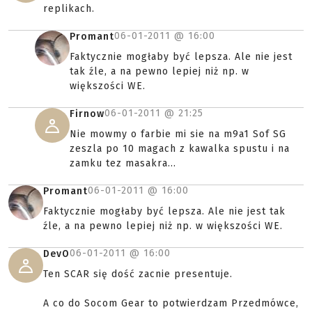
replikach.
06-01-2011 @
16:00
Promant
Faktycznie mogłaby być lepsza. Ale nie jest
tak źle, a na pewno lepiej niż np. w
większości WE.
06-01-2011 @
21:25
Firnow
Nie mowmy o farbie mi sie na m9a1 Sof SG
zeszla po 10 magach z kawalka spustu i na
zamku tez masakra...
06-01-2011 @
16:00
Promant
Faktycznie mogłaby być lepsza. Ale nie jest tak
źle, a na pewno lepiej niż np. w większości WE.
06-01-2011 @
16:00
DevO
Ten SCAR się dość zacnie presentuje.
A co do Socom Gear to potwierdzam Przedmówce,