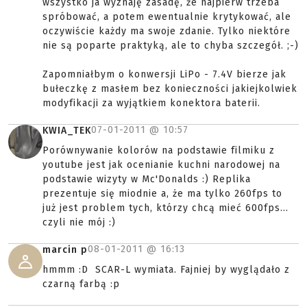
wszystko ja wyznaję zasadę, że najpierw trzeba
spróbować, a potem ewentualnie krytykować, ale
oczywiście każdy ma swoje zdanie. Tylko niektóre
nie są poparte praktyką, ale to chyba szczegół. ;-)
Zapomniałbym o konwersji LiPo - 7.4V bierze jak
bułeczkę z masłem bez konieczności jakiejkolwiek
modyfikacji za wyjątkiem konektora baterii.
07-01-2011 @
10:57
KWIA_TEK
Porównywanie kolorów na podstawie filmiku z
youtube jest jak ocenianie kuchni narodowej na
podstawie wizyty w Mc'Donalds :) Replika
prezentuje się miodnie a, że ma tylko 260fps to
już jest problem tych, którzy chcą mieć 600fps...
czyli nie mój :)
08-01-2011 @
16:13
marcin p
hmmm :D SCAR-L wymiata. Fajniej by wyglądało z
czarną farbą :p