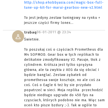
http://shop.ehobbyasia.com/magic-box-full-
tune-up-kit-for-marui-gearbox-new-v2.html
To jest jedyny zestaw tuningowy na rynku +
jeszcze części firmy lonex...
06-01-2011 @
23:34
trubaq
Świetnie.
To poszukaj coś o częściach Prometheus dla
M4 SOPMOD. Gear box w tych replikach to
delikatnie zmodyfikowany V2. Pasuje, tłok z
cylindrem. Krótsza jest tylko sprężyna
główna, ale ta zwykła z AEG da się obciać i
będzie banglać. Zestaw zębatek od
promethesua swoje kosztuje, no ale coś za
coś. Coś o Eagle 6 też by sie przydało
popatrzeć w sieci. Moja replika przechodzić
będzie niedługo upgrade do 450 fps na
częsciach, których podobno nie ma. Więc sam
oceń kto pisze bzdury ;-). Tak w ogóle to