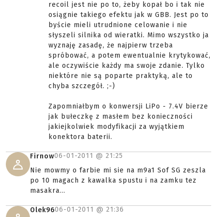
recoil jest nie po to, żeby kopał bo i tak nie
osiągnie takiego efektu jak w GBB. Jest po to
byście mieli utrudnione celowanie i nie
słyszeli silnika od wieratki. Mimo wszystko ja
wyznaję zasadę, że najpierw trzeba
spróbować, a potem ewentualnie krytykować,
ale oczywiście każdy ma swoje zdanie. Tylko
niektóre nie są poparte praktyką, ale to
chyba szczegół. ;-)
Zapomniałbym o konwersji LiPo - 7.4V bierze
jak bułeczkę z masłem bez konieczności
jakiejkolwiek modyfikacji za wyjątkiem
konektora baterii.
06-01-2011 @
21:25
Firnow
Nie mowmy o farbie mi sie na m9a1 Sof SG zeszla
po 10 magach z kawalka spustu i na zamku tez
masakra...
06-01-2011 @
21:36
Olek96