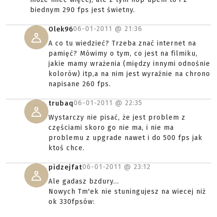
biednym 290 fps jest świetny.
06-01-2011 @
21:36
Olek96
A co tu wiedzieć? Trzeba znać internet na
pamięć? Mówimy o tym, co jest na filmiku,
jakie mamy wrażenia (między innymi odnośnie
kolorów) itp,a na nim jest wyraźnie na chrono
napisane 260 fps.
06-01-2011 @
22:35
trubaq
Wystarczy nie pisać, że jest problem z
częściami skoro go nie ma, i nie ma
problemu z upgrade nawet i do 500 fps jak
ktoś chce.
06-01-2011 @
23:12
pidzejfat
Ale gadasz bzdury...
Nowych Tm'ek nie stuningujesz na wiecej niż
ok 330fpsów: