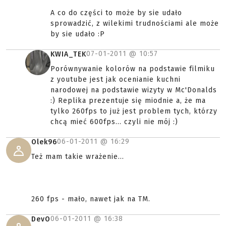
A co do części to może by sie udało
sprowadzić, z wilekimi trudnościami ale może
by sie udało :P
07-01-2011 @
10:57
KWIA_TEK
Porównywanie kolorów na podstawie filmiku
z youtube jest jak ocenianie kuchni
narodowej na podstawie wizyty w Mc'Donalds
:) Replika prezentuje się miodnie a, że ma
tylko 260fps to już jest problem tych, którzy
chcą mieć 600fps... czyli nie mój :)
06-01-2011 @
16:29
Olek96
Też mam takie wrażenie...
260 fps - mało, nawet jak na TM.
06-01-2011 @
16:38
DevO