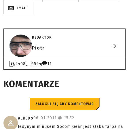
EMAIL
REDAKTOR
Piotr
4408
6544
11
KOMENTARZE
ZALOGUJ SIĘ ABY KOMENTOWAĆ
06-01-2011 @
15:52
aLBEDo
Jedynym minusem Socom Gear jest słaba farba na