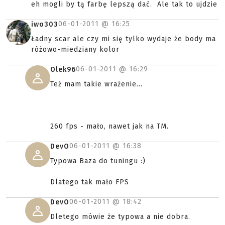
eh mogli by tą farbę lepszą dać. Ale tak to ujdzie
06-01-2011 @
16:25
iwo303
Ładny scar ale czy mi się tylko wydaje że body ma
różowo-miedziany kolor
06-01-2011 @
16:29
Olek96
Też mam takie wrażenie...
260 fps - mało, nawet jak na TM.
06-01-2011 @
16:38
DevO
Typowa Baza do tuningu :)
Dlatego tak mało FPS
06-01-2011 @
18:42
DevO
Dletego mówie że typowa a nie dobra.