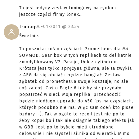
To jest jedyny zestaw tuningowy na rynku +
jeszcze części firmy lonex...
06-01-2011 @
23:34
trubaq
Świetnie.
To poszukaj coś o częściach Prometheus dla M4
SOPMOD. Gear box w tych replikach to delikatnie
zmodyfikowany V2. Pasuje, tłok z cylindrem.
Krótsza jest tylko sprężyna główna, ale ta zwykła
z AEG da się obciać i będzie banglać. Zestaw
zębatek od promethesua swoje kosztuje, no ale
coś za coś. Coś o Eagle 6 też by sie przydało
popatrzeć w sieci. Moja replika przechodzić
będzie niedługo upgrade do 450 fps na częsciach,
których podobno nie ma. Więc sam oceń kto pisze
bzdury ;-). Tak w ogóle to recoil jest nie po to,
żeby kopał bo i tak nie osiągnie takiego efektu jak
w GBB. Jest po to byście mieli utrudnione
celowanie i nie słyszeli silnika od wieratki. Mimo