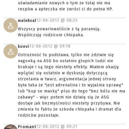
uświadamianie nowych o tym że tutaj nie ma
respów a apteczka nie zwróci ci do pełna HP.
12-06-2012 @
08:24
walekval
Wszyscy powariowaliście z tą paranoją.
Współczuję rodzicom chłopaka.
12-06-2012 @
09:18
konvi
Ostrożność to podstawa, tylko nie zdziwie się
nagonką na ASG bo ostatnio głupich ludzi nie
brakuje i są tego niestety efekty. Miałem okazję
wplątać się ostatnio w dyskusję dotyczącą
strzelania w twarz, argumentacja jednej strony
była taka że "jest adrenalina i to wyjaśnia sprawę"
lub "kup se maskę" plus do tego "bez bólu nie ma
zabawy" - więc potem nie dziwię się że ASG
dostaje jak bezmyślności niestety przybywa. Nie
zmienia to faktu że szkoda chłopaka i dramat dla
rodziców pozostaje.
12-06-2012 @
09:21
Promant