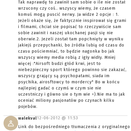
Tak naprawdę to zawinił sam sobie o ile nie został
wrzucony czy coś.. wszyscy wiemy, że czasem
komuś mogą puscić nerwy. Ja widze 2 opcje : 1.
Jeżeli okaże się, że faktycznie inspirował się grami
i filmami, chciał sie popisać to rzeczywiście sam
sobie zawinił i naszej ukochanej pasji się nie
oberwie.2. Jezeli został tam popchnięty w wyniku
jakiejś przepychanki, bo źródła lubią od czasu do
czasu pościemniać, to będzie nagonka bo jak
wszyscy wiemy media robią z igły widły. Mniej
więcej :"Airsoft budzi głód krwi, jest to
niebezpieczny sport którego powinno sie zakazać,
wszyscy grający są psychopatami, siada im
psychika, airosftowcy to mordercy" Bo w końcu
najlepiej gadać o czymś w czym sie nie
uczestniczy i gówno sie o tym wie =).Nie ma to jak
oceniać miliony pasjonatów po czynach kilku
pojebów.
12-06-2012 @
11:53
walekval
Link do bezpośredniego tłumaczenia z oryginalnego 