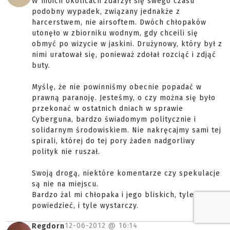
W moich okolicach zdarzył się swego czasu
podobny wypadek, związany jednakże z
harcerstwem, nie airsoftem. Dwóch chłopaków
utonęło w zbiorniku wodnym, gdy chceili się
obmyć po wizycie w jaskini. Drużynowy, który był z
nimi uratował się, ponieważ zdołał rozciąć i zdjąć
buty.
Myślę, że nie powinniśmy obecnie popadać w
prawną paranoję. Jesteśmy, o czy można się było
przekonać w ostatnich dniach w sprawie
Cyberguna, bardzo świadomym politycznie i
solidarnym środowiskiem. Nie nakręcajmy sami tej
spirali, której do tej pory żaden nadgorliwy
polityk nie ruszał.
Swoją drogą, niektóre komentarze czy spekulacje
są nie na miejscu.
Bardzo żal mi chłopaka i jego bliskich, tyle mogę
powiedzieć, i tyle wystarczy.
12-06-2012 @
16:14
Regdorn