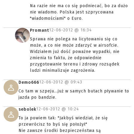
Na razie nie ma co się podniecać, bo za dużo
nie wiadomo. Polska jest szprycowana
"wiadomościami" o Euro.
12-06-2012 @
16:34
Promant
Sprawa nie polega na licytowaniu się co
może, a co nie może zdarzyć w airsofcie.
Widziałem już dość poważne wypadki, nie
zmienia to faktu, że odpowiednie
przygotowanie terenu i zdrowy rozsądek
ludzi minimalizuje zagrożenia.
12-06-2012 @
09:43
Demo666
Co tam w szpeju...już w samych butach pływanie to
jazda po bandzie.
12-06-2012 @
10:24
sebolek
To ja powiem tak: "Jakbyś wiedział, że się
przewrócisz to byś się położył"
Nie zawsze środki bezpieczeństwa są