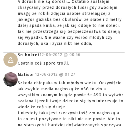
A dorośli nie są dorosli... Ostatnio zostałęm
zkrzyczany przez dorosłych ludzi gdy zwóciłęm
uwagę że robili zdjęcia osobie strzelającej z
jakiegoś gaziaka bez okularów, że słabe i 2 metry
dalej spada kulka, że jak się odbije to nie doleci.
Jak nie przestrzega się bezpieczeństwa to dzieją
się wypadki. Nie ważne czy wśród młodyh czy
dorosłych, oka i zycia nikt nie odda,
12-06-2012 @
00:56
Srubokret
Osatnio coś sporo trolli.
12-06-2012 @
01:27
Matison
Szkoda chłopaka w tak młodym wieku. Oczywiście
jak zwykle media nagłoszą że ASG to zło a
wszystkim znamym ksiądz powie że ASG to wytwór
szatana i jeżeli twoje dziecko się tym interesuje to
wiedz że coś się dzieje.
I niestety taka jest rzeczywistość zło nagłoszą a
to co jest pozytywne to nikt nic nie powie. Ale to
na starszych i bardziej doświadczonych spoczywa