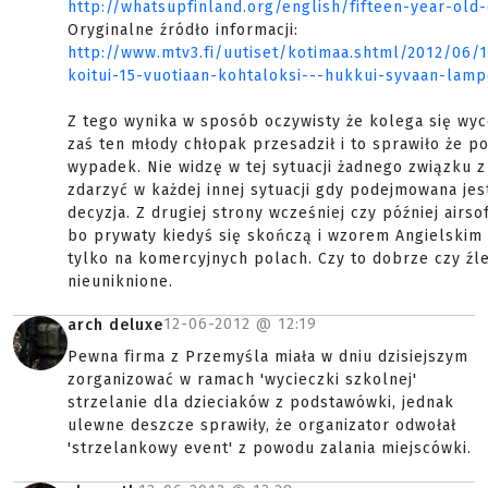
http://whatsupfinland.org/english/fifteen-year-old
Oryginalne źródło informacji:
http://www.mtv3.fi/uutiset/kotimaa.shtml/2012/06/
koitui-15-vuotiaan-kohtaloksi---hukkui-syvaan-lam
Z tego wynika w sposób oczywisty że kolega się wyco
zaś ten młody chłopak przesadził i to sprawiło że p
wypadek. Nie widzę w tej sytuacji żadnego związku z
zdarzyć w każdej innej sytuacji gdy podejmowana jes
decyzja. Z drugiej strony wcześniej czy później airsof
bo prywaty kiedyś się skończą i wzorem Angielskim 
tylko na komercyjnych polach. Czy to dobrze czy źle 
nieuniknione.
12-06-2012 @
12:19
arch deluxe
Pewna firma z Przemyśla miała w dniu dzisiejszym
zorganizować w ramach 'wycieczki szkolnej'
strzelanie dla dzieciaków z podstawówki, jednak
ulewne deszcze sprawiły, że organizator odwołał
'strzelankowy event' z powodu zalania miejscówki.