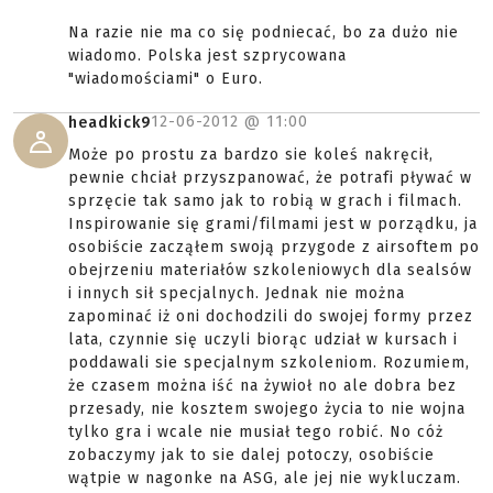
Na razie nie ma co się podniecać, bo za dużo nie
wiadomo. Polska jest szprycowana
"wiadomościami" o Euro.
12-06-2012 @
11:00
headkick9
Może po prostu za bardzo sie koleś nakręcił,
pewnie chciał przyszpanować, że potrafi pływać w
sprzęcie tak samo jak to robią w grach i filmach.
Inspirowanie się grami/filmami jest w porządku, ja
osobiście zacząłem swoją przygode z airsoftem po
obejrzeniu materiałów szkoleniowych dla sealsów
i innych sił specjalnych. Jednak nie można
zapominać iż oni dochodzili do swojej formy przez
lata, czynnie się uczyli biorąc udział w kursach i
poddawali sie specjalnym szkoleniom. Rozumiem,
że czasem można iść na żywioł no ale dobra bez
przesady, nie kosztem swojego życia to nie wojna
tylko gra i wcale nie musiał tego robić. No cóż
zobaczymy jak to sie dalej potoczy, osobiście
wątpie w nagonke na ASG, ale jej nie wykluczam.