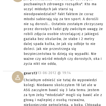
pozbawinych zdrowego rozsądku". Kto ma
uczyć młdodych jak starsi są
nieodpowiedzialni? Fakt faktem że coraz
młodsi sabierają się za ten sport. A dorośli
nie są dorosli... Ostatnio zostałęm zkrzyczany
przez dorosłych ludzi gdy zwóciłęm uwagę że
robili zdjęcia osobie strzelającej z jakiegoś
gaziaka bez okularów, że słabe i 2 metry
dalej spada kulka, że jak się odbije to nie
doleci. Jak nie przestrzega się
bezpieczeństwa to dzieją się wypadki. Nie
ważne czy wśród młodyh czy dorosłych, oka i
zycia nikt nie odda,
13-06-2012 @
19:14
gears13
Chciałbym odnieść sie tutaj do wypowiedzi
kolegi. Niedawno skończyłem 18 lat ale w
ASG zacząłem bawić się 3 lata temu. Jestem
za tym żeby "młodziaki" mogli się bawić ale z
głową i najlepiej z osobą rozważna,
niekoniecznie pełnoletnią, u boku. Chłopaka