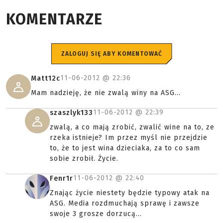
KOMENTARZE
ZALOGUJ SIĘ ABY KOMENTOWAĆ
11-06-2012 @
22:36
Matt12c
Mam nadzieję, że nie zwalą winy na ASG...
11-06-2012 @
22:39
szaszlyk133
zwalą, a co mają zrobić, zwalić wine na to, ze
rzeka istnieje? Im przez myśl nie przejdzie
to, że to jest wina dzieciaka, za to co sam
sobie zrobił. Życie.
11-06-2012 @
22:40
Fenr1r
Znając życie niestety będzie typowy atak na
ASG. Media rozdmuchają sprawę i zawsze
swoje 3 grosze dorzucą...