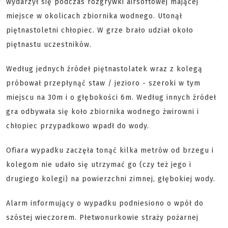
wydarzył się podczas rozgrywki airsoftowej mającej
miejsce w okolicach zbiornika wodnego. Utonął
piętnastoletni chłopiec. W grze brało udział około
piętnastu uczestników.
Według jednych źródeł piętnastolatek wraz z kolegą
próbował przepłynąć staw / jezioro - szeroki w tym
miejscu na 30m i o głębokości 6m. Według innych źródeł
gra odbywała się koło zbiornika wodnego żwirowni i
chłopiec przypadkowo wpadł do wody.
Ofiara wypadku zaczęła tonąć kilka metrów od brzegu i
kolegom nie udało się utrzymać go (czy też jego i
drugiego kolegi) na powierzchni zimnej, głębokiej wody.
Alarm informujący o wypadku podniesiono o wpół do
szóstej wieczorem. Płetwonurkowie straży pożarnej