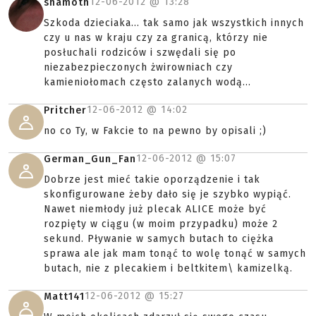
12-06-2012 @
13:28
shamoth
Szkoda dzieciaka... tak samo jak wszystkich innych
czy u nas w kraju czy za granicą, którzy nie
posłuchali rodziców i szwędali się po
niezabezpieczonych żwirowniach czy
kamieniołomach często zalanych wodą...
12-06-2012 @
14:02
Pritcher
no co Ty, w Fakcie to na pewno by opisali ;)
12-06-2012 @
15:07
German_Gun_Fan
Dobrze jest mieć takie oporządzenie i tak
skonfigurowane żeby dało się je szybko wypiąć.
Nawet niemłody już plecak ALICE może być
rozpięty w ciągu (w moim przypadku) może 2
sekund. Pływanie w samych butach to ciężka
sprawa ale jak mam tonąć to wolę tonąć w samych
butach, nie z plecakiem i beltkitem\ kamizelką.
12-06-2012 @
15:27
Matt141