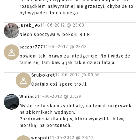
rozsądkiem najwyraźniej nie grzeszył, chyba że to
był wypadek to co innego.
11-06-2012 @
23:03
Jurek_96
Niech spoczywa w pokoju R.I.P.
11-06-2012 @
23:13
szczor777
powiem tak, brawo za inteligencje. No i widze że
fajnie się tam bawią jak takie dzieci lataja.
12-06-2012 @
00:56
Srubokret
Osatnio coś sporo trolli.
11-06-2012 @
23:29
Winiacz
Myślę że to skończy debatę, na temat rozgrywek
na zbiornikach wodnych.
Pozdrowienia dla ekipy, która wymyśliła bitwę
morską, na pontonach.
11-06-2012 @
23:42
wespoli