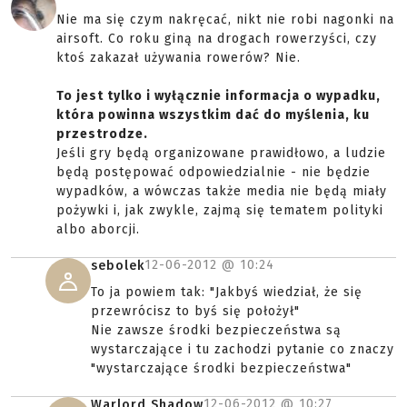
Nie ma się czym nakręcać, nikt nie robi nagonki na
airsoft. Co roku giną na drogach rowerzyści, czy
ktoś zakazał używania rowerów? Nie.
To jest tylko i wyłącznie informacja o wypadku,
która powinna wszystkim dać do myślenia, ku
przestrodze.
Jeśli gry będą organizowane prawidłowo, a ludzie
będą postępować odpowiedzialnie - nie będzie
wypadków, a wówczas także media nie będą miały
pożywki i, jak zwykle, zajmą się tematem polityki
albo aborcji.
12-06-2012 @
10:24
sebolek
To ja powiem tak: "Jakbyś wiedział, że się
przewrócisz to byś się położył"
Nie zawsze środki bezpieczeństwa są
wystarczające i tu zachodzi pytanie co znaczy
"wystarczające środki bezpieczeństwa"
12-06-2012 @
10:27
Warlord Shadow