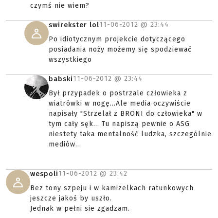
czymś nie wiem?
11-06-2012 @
23:44
swirekster lol
Po idiotycznym projekcie dotyczącego
posiadania noży możemy się spodziewać
wszystkiego
11-06-2012 @
23:44
babski
Był przypadek o postrzale człowieka z
wiatrówki w nogę...Ale media oczywiście
napisały "Strzelał z BRONI do człowieka" w
tym cały sęk... Tu napiszą pewnie o ASG
niestety taka mentalność ludzka, szczególnie
mediów...
11-06-2012 @
23:42
wespoli
Bez tony szpeju i w kamizelkach ratunkowych
jeszcze jakoś by uszło.
Jednak w pełni sie zgadzam.