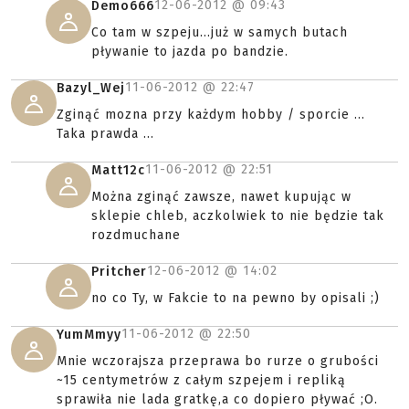
12-06-2012 @
09:43
Demo666
Co tam w szpeju...już w samych butach
pływanie to jazda po bandzie.
11-06-2012 @
22:47
Bazyl_Wej
Zginąć mozna przy każdym hobby / sporcie ...
Taka prawda ...
11-06-2012 @
22:51
Matt12c
Można zginąć zawsze, nawet kupując w
sklepie chleb, aczkolwiek to nie będzie tak
rozdmuchane
12-06-2012 @
14:02
Pritcher
no co Ty, w Fakcie to na pewno by opisali ;)
11-06-2012 @
22:50
YumMmyy
Mnie wczorajsza przeprawa bo rurze o grubości
~15 centymetrów z całym szpejem i repliką
sprawiła nie lada gratkę,a co dopiero pływać ;O.