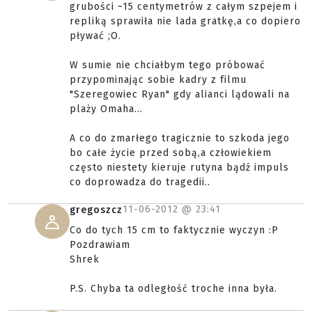
grubości ~15 centymetrów z całym szpejem i
repliką sprawiła nie lada gratkę,a co dopiero
pływać ;O.
W sumie nie chciałbym tego próbować
przypominając sobie kadry z filmu
"Szeregowiec Ryan" gdy alianci lądowali na
plaży Omaha...
A co do zmarłego tragicznie to szkoda jego
bo całe życie przed sobą,a człowiekiem
często niestety kieruje rutyna bądź impuls
co doprowadza do tragedii..
11-06-2012 @
23:41
gregoszcz
Co do tych 15 cm to faktycznie wyczyn :P
Pozdrawiam
Shrek
P.S. Chyba ta odległość troche inna była.