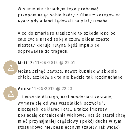
W sumie nie chciałbym tego próbować
przypominając sobie kadry z filmu "Szeregowiec
Ryan" gdy alianci lądowali na plaży Omaha...
A co do zmarłego tragicznie to szkoda jego bo
całe życie przed sobą,a człowiekiem często
niestety kieruje rutyna bądź impuls co
doprowadza do tragedii..
11-06-2012 @
22:51
Matt12c
Można zginąć zawsze, nawet kupując w sklepie
chleb, aczkolwiek to nie będzie tak rozdmuchane
11-06-2012 @
22:53
Goose
....i właśnie dlatego, nasi młodociani AeSGeje,
wymaga się od was wszelakich pozwoleń,
pieczątek, deklaracji etc., a także imprezy
posiadają ograniczenia wiekowe. Raz że starsi chcą
mieć przynajmniej częściowy spokój ducha w tym
stosunkowo nie/bezpiecznym (zależy, jak widać)