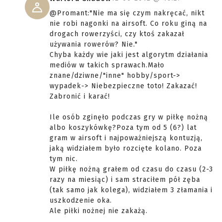
@Promant:"Nie ma się czym nakręcać, nikt
nie robi nagonki na airsoft. Co roku giną na
drogach rowerzyści, czy ktoś zakazał
używania rowerów? Nie."
Chyba każdy wie jaki jest algorytm działania
mediów w takich sprawach.Mało
znane/dziwne/"inne" hobby/sport->
wypadek-> Niebezpieczne toto! Zakazać!
Zabronić i karać!
Ile osób zginęło podczas gry w piłkę nożną
albo koszykówkę?Poza tym od 5 (6?) lat
gram w airsoft i najpoważniejszą kontuzją,
jaką widziałem było rozcięte kolano. Poza
tym nic.
W piłkę nożną grałem od czasu do czasu (2-3
razy na miesiąc) i sam straciłem pół zęba
(tak samo jak kolega), widziałem 3 złamania i
uszkodzenie oka.
Ale piłki nożnej nie zakażą.