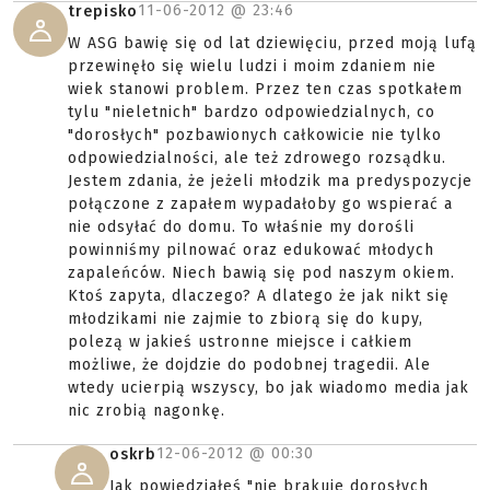
11-06-2012 @
23:46
trepisko
W ASG bawię się od lat dziewięciu, przed moją lufą
przewinęło się wielu ludzi i moim zdaniem nie
wiek stanowi problem. Przez ten czas spotkałem
tylu "nieletnich" bardzo odpowiedzialnych, co
"dorosłych" pozbawionych całkowicie nie tylko
odpowiedzialności, ale też zdrowego rozsądku.
Jestem zdania, że jeżeli młodzik ma predyspozycje
połączone z zapałem wypadałoby go wspierać a
nie odsyłać do domu. To właśnie my dorośli
powinniśmy pilnować oraz edukować młodych
zapaleńców. Niech bawią się pod naszym okiem.
Ktoś zapyta, dlaczego? A dlatego że jak nikt się
młodzikami nie zajmie to zbiorą się do kupy,
polezą w jakieś ustronne miejsce i całkiem
możliwe, że dojdzie do podobnej tragedii. Ale
wtedy ucierpią wszyscy, bo jak wiadomo media jak
nic zrobią nagonkę.
12-06-2012 @
00:30
oskrb
Jak powiedziałeś "nie brakuje dorosłych