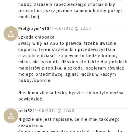
hobby, zarazem zabezpieczając chociaż nikły
procent na oszczędzenie samemu hobby pożogi
medialnej.
11-06-2012 @
22:55
Pielgrzym1410
Szkoda chłopaka.
Zwalą winę na ASG to prawda, trzeba uważnie
dopierać teren strzelanki i przedewszystkim
rozsądnie działać, za pewne to będzie kolejny
minus nie tylko dla fińskich ale także dla polskich
małolatów z replika, a szkoda, popieram również
mojego przedmówcę, zginać możka w każdym
hobby/sporcie.
Niech mu ziemia lekką będzie i tylko tyle można
powiedzieć.
11-06-2012 @
22:58
oski52
Nigdzie nie jest napisane, że nie miał takowego
zezwolenia.
Co do samego wypadku do szkoda chłopaka, ale