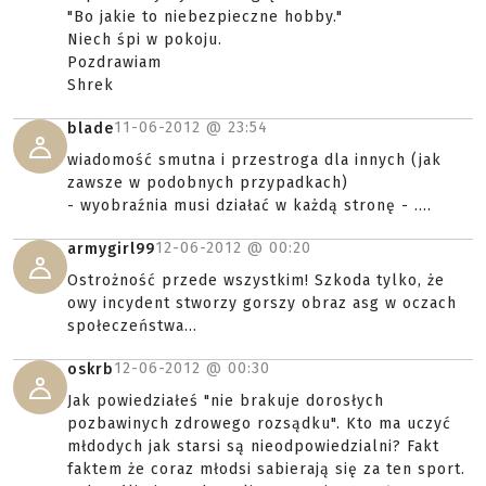
"Bo jakie to niebezpieczne hobby."
Niech śpi w pokoju.
Pozdrawiam
Shrek
11-06-2012 @
23:54
blade
wiadomość smutna i przestroga dla innych (jak
zawsze w podobnych przypadkach)
- wyobraźnia musi działać w każdą stronę - ....
12-06-2012 @
00:20
armygirl99
Ostrożność przede wszystkim! Szkoda tylko, że
owy incydent stworzy gorszy obraz asg w oczach
społeczeństwa...
12-06-2012 @
00:30
oskrb
Jak powiedziałeś "nie brakuje dorosłych
pozbawinych zdrowego rozsądku". Kto ma uczyć
młdodych jak starsi są nieodpowiedzialni? Fakt
faktem że coraz młodsi sabierają się za ten sport.