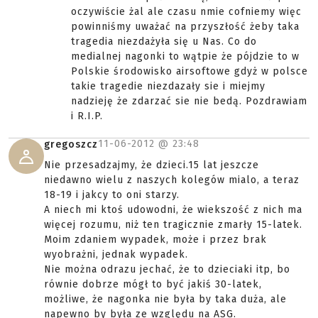
oczywiście żal ale czasu nmie cofniemy więc
powinniśmy uważać na przyszłość żeby taka
tragedia niezdażyła się u Nas. Co do
medialnej nagonki to wątpie że pójdzie to w
Polskie środowisko airsoftowe gdyż w polsce
takie tragedie niezdazały sie i miejmy
nadzieję że zdarzać sie nie bedą. Pozdrawiam
i R.I.P.
11-06-2012 @
23:48
gregoszcz
Nie przesadzajmy, że dzieci.15 lat jeszcze
niedawno wielu z naszych kolegów mialo, a teraz
18-19 i jakcy to oni starzy.
A niech mi ktoś udowodni, że wiekszość z nich ma
więcej rozumu, niż ten tragicznie zmarły 15-latek.
Moim zdaniem wypadek, może i przez brak
wyobrażni, jednak wypadek.
Nie można odrazu jechać, że to dzieciaki itp, bo
równie dobrze mógł to być jakiś 30-latek,
możliwe, że nagonka nie była by taka duża, ale
napewno by była ze względu na ASG.