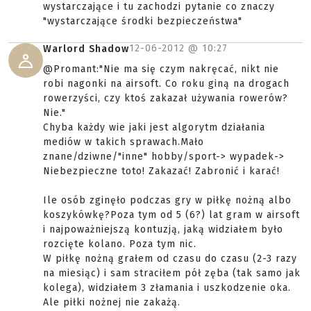
wystarczające i tu zachodzi pytanie co znaczy
"wystarczające środki bezpieczeństwa"
12-06-2012 @
10:27
Warlord Shadow
@Promant:"Nie ma się czym nakręcać, nikt nie
robi nagonki na airsoft. Co roku giną na drogach
rowerzyści, czy ktoś zakazał używania rowerów?
Nie."
Chyba każdy wie jaki jest algorytm działania
mediów w takich sprawach.Mało
znane/dziwne/"inne" hobby/sport-> wypadek->
Niebezpieczne toto! Zakazać! Zabronić i karać!
Ile osób zginęło podczas gry w piłkę nożną albo
koszykówkę?Poza tym od 5 (6?) lat gram w airsoft
i najpoważniejszą kontuzją, jaką widziałem było
rozcięte kolano. Poza tym nic.
W piłkę nożną grałem od czasu do czasu (2-3 razy
na miesiąc) i sam straciłem pół zęba (tak samo jak
kolega), widziałem 3 złamania i uszkodzenie oka.
Ale piłki nożnej nie zakażą.