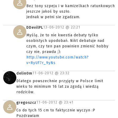
Bez tony szpeju i w kamizelkach ratunkowych
jeszcze jakoś by uszło.
Jednak w pełni sie zgadzam.
13-06-2012 @
22:21
DDevilPL
Myślę, że to nie kwestia debaty tylko
osobistych upodobań. Nikt debatuje nad
czym, czy ten pan powinien zmienić hobby
czy nie, prawda ;):
http://www.youtube.com/watch?
v=RyUf7r_9yNs
11-06-2012 @
23:32
delin0m
Dlatego powszechnie przyjęty w Polsce limit
wieku to minimum 16 lat za zgodą i wiedzą
rodziców.
11-06-2012 @
23:41
gregoszcz
Co do tych 15 cm to faktycznie wyczyn :P
Pozdrawiam