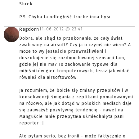
Shrek
P.S. Chyba ta odległość troche inna była.
11-06-2012 @
23:41
Regdorn
Dobra, ale skąd to przekonanie, że cały świat
zwali winę na airsoft? Czy ja o czymś nie wiem? A
może to wy jesteście przewrażliwieni i
doszukujecie się rozdmuchiwanej sensacji tam,
gdzie jej nie ma? To zachowanie typowe dla
miłośników gier komputerowych, teraz jak widać
również dla airsoftowców.
Ja rozumiem, że boicie się zmiany przepisów i w
konsekwencji śmigania z replikami pomalowanymi
na różowo, ale jak dotąd w polskich mediach daje
się zauważyć pozytywną tendencję - nawet na
Manguście mnie przepytała uśmiechnięta pani
reporter ;]
Ale pytam serio, bez ironii - może faktycznie o