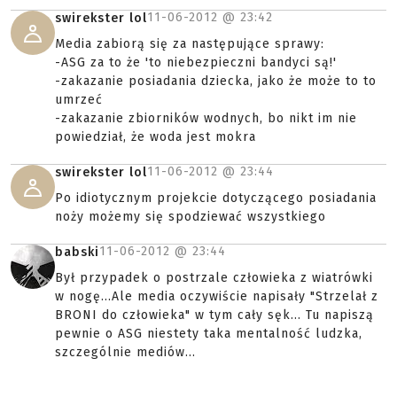
11-06-2012 @
23:42
swirekster lol
Media zabiorą się za następujące sprawy:
-ASG za to że 'to niebezpieczni bandyci są!'
-zakazanie posiadania dziecka, jako że może to to
umrzeć
-zakazanie zbiorników wodnych, bo nikt im nie
powiedział, że woda jest mokra
11-06-2012 @
23:44
swirekster lol
Po idiotycznym projekcie dotyczącego posiadania
noży możemy się spodziewać wszystkiego
11-06-2012 @
23:44
babski
Był przypadek o postrzale człowieka z wiatrówki
w nogę...Ale media oczywiście napisały "Strzelał z
BRONI do człowieka" w tym cały sęk... Tu napiszą
pewnie o ASG niestety taka mentalność ludzka,
szczególnie mediów...