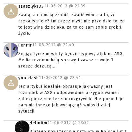
11-06-2012 @
22:39
szaszlyk133
zwalą, a co mają zrobić, zwalić wine na to, ze
rzeka istnieje? Im przez myśl nie przejdzie to, że
to jest wina dzieciaka, za to co sam sobie zrobił.
Życie.
11-06-2012 @
22:40
Fenr1r
Znając życie niestety będzie typowy atak na ASG.
Media rozdmuchają sprawę i zawsze swoje 3
grosze dorzucą...
11-06-2012 @
22:44
you-dash
Ten artykuł idealnie obrazuje jak ważny jest
rozsądek w ASG i odpowiednie przygotowanie i
zabezpieczenie terenu rozgrywek. Nie pozostaje
nam nic innego jak wyciągnąć wnioski z tej
sytuacji.
11-06-2012 @
23:32
delin0m
Dlatego powszechnie przyjęty w Polsce limit