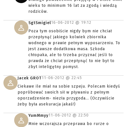
wieku to minimum 16 lat za zgodą i wiedzą
rodziców.
16-06-2012 @
19:12
SgtSmigiel
Poza tym osobiście nigdy bym nie chciał
przepłynąć jakiego kolwiek zbiornika
wodnego w prawie pełnym wyposarzeniu. To
jest zawsze dodatkowa masa. Szkoda
chłopaka, ale to trzeba przyznać jeśli to
prawda że chciał przepłynąć to nie był to
zbyt inteligętny pomysł.
11-06-2012 @
22:45
Jacek GROT
Ciekawe ile miał na sobie szpeju. Polecam kiedyś
popróbować swoich sił w pływaniu z pełnym
oporzadzeniem- niezła przygoda... (Oczywiście
żeby była asekuracja jakaś!)
11-06-2012 @
22:50
YumMmyy
Mnie wczorajsza przeprawa bo rurze o