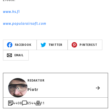
www.hs.fi
www.popularairsoft.com
FACEBOOK
TWITTER
PINTEREST
EMAIL
REDAKTOR
Piotr
4408
6544
11