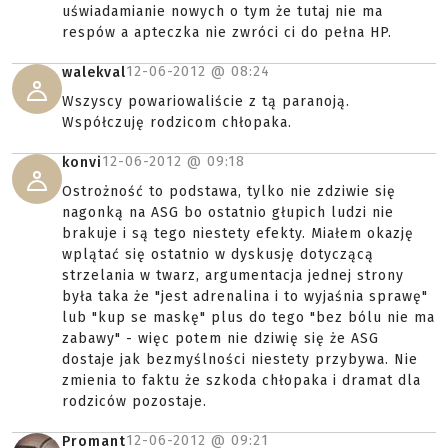
uświadamianie nowych o tym że tutaj nie ma
respów a apteczka nie zwróci ci do pełna HP.
12-06-2012 @
08:24
walekval
Wszyscy powariowaliście z tą paranoją.
Współczuję rodzicom chłopaka.
12-06-2012 @
09:18
konvi
Ostrożność to podstawa, tylko nie zdziwie się
nagonką na ASG bo ostatnio głupich ludzi nie
brakuje i są tego niestety efekty. Miałem okazję
wplątać się ostatnio w dyskusję dotyczącą
strzelania w twarz, argumentacja jednej strony
była taka że "jest adrenalina i to wyjaśnia sprawę"
lub "kup se maskę" plus do tego "bez bólu nie ma
zabawy" - więc potem nie dziwię się że ASG
dostaje jak bezmyślności niestety przybywa. Nie
zmienia to faktu że szkoda chłopaka i dramat dla
rodziców pozostaje.
12-06-2012 @
09:21
Promant