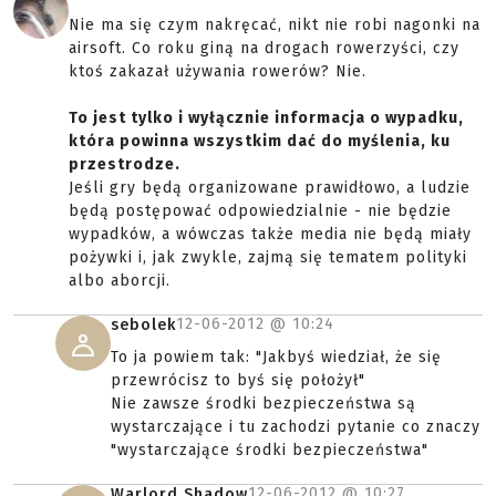
Nie ma się czym nakręcać, nikt nie robi nagonki na
airsoft. Co roku giną na drogach rowerzyści, czy
ktoś zakazał używania rowerów? Nie.
To jest tylko i wyłącznie informacja o wypadku,
która powinna wszystkim dać do myślenia, ku
przestrodze.
Jeśli gry będą organizowane prawidłowo, a ludzie
będą postępować odpowiedzialnie - nie będzie
wypadków, a wówczas także media nie będą miały
pożywki i, jak zwykle, zajmą się tematem polityki
albo aborcji.
12-06-2012 @
10:24
sebolek
To ja powiem tak: "Jakbyś wiedział, że się
przewrócisz to byś się położył"
Nie zawsze środki bezpieczeństwa są
wystarczające i tu zachodzi pytanie co znaczy
"wystarczające środki bezpieczeństwa"
12-06-2012 @
10:27
Warlord Shadow