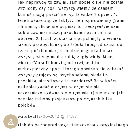
Tak naprawdę to zawinił sam sobie o ile nie został
wrzucony czy coś.. wszyscy wiemy, że czasem
komuś mogą puscić nerwy. Ja widze 2 opcje : 1.
Jeżeli okaże się, że faktycznie inspirował się grami
i filmami, chciał sie popisać to rzeczywiście sam
sobie zawinił i naszej ukochanej pasji się nie
oberwie.2. Jezeli został tam popchnięty w wyniku
jakiejś przepychanki, bo źródła lubią od czasu do
czasu pościemniać, to będzie nagonka bo jak
wszyscy wiemy media robią z igły widły. Mniej
więcej :"Airsoft budzi głód krwi, jest to
niebezpieczny sport którego powinno sie zakazać,
wszyscy grający są psychopatami, siada im
psychika, airosftowcy to mordercy" Bo w końcu
najlepiej gadać o czymś w czym sie nie
uczestniczy i gówno sie o tym wie =).Nie ma to jak
oceniać miliony pasjonatów po czynach kilku
pojebów.
12-06-2012 @
11:53
walekval
Link do bezpośredniego tłumaczenia z oryginalnego 