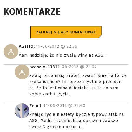
KOMENTARZE
ZALOGUJ SIĘ ABY KOMENTOWAĆ
11-06-2012 @
22:36
Matt12c
Mam nadzieję, że nie zwalą winy na ASG...
11-06-2012 @
22:39
szaszlyk133
zwalą, a co mają zrobić, zwalić wine na to, ze
rzeka istnieje? Im przez myśl nie przejdzie
to, że to jest wina dzieciaka, za to co sam
sobie zrobił. Życie.
11-06-2012 @
22:40
Fenr1r
Znając życie niestety będzie typowy atak na
ASG. Media rozdmuchają sprawę i zawsze
swoje 3 grosze dorzucą...