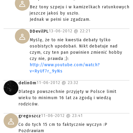
Bez tony szpeju i w kamizelkach ratunkowych
jeszcze jakoś by uszło.
Jednak w pełni sie zgadzam.
13-06-2012 @
22:21
DDevilPL
Myślę, że to nie kwestia debaty tylko
osobistych upodobań. Nikt debatuje nad
czym, czy ten pan powinien zmienić hobby
czy nie, prawda ;):
http://www.youtube.com/watch?
v=RyUf7r_9yNs
11-06-2012 @
23:32
delin0m
Dlatego powszechnie przyjęty w Polsce limit
wieku to minimum 16 lat za zgodą i wiedzą
rodziców.
11-06-2012 @
23:41
gregoszcz
Co do tych 15 cm to faktycznie wyczyn :P
Pozdrawiam