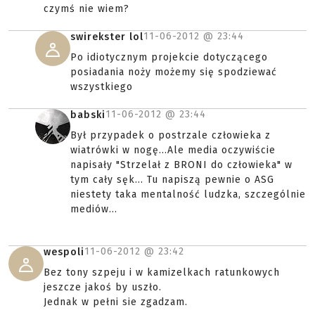
czymś nie wiem?
11-06-2012 @
23:44
swirekster lol
Po idiotycznym projekcie dotyczącego
posiadania noży możemy się spodziewać
wszystkiego
11-06-2012 @
23:44
babski
Był przypadek o postrzale człowieka z
wiatrówki w nogę...Ale media oczywiście
napisały "Strzelał z BRONI do człowieka" w
tym cały sęk... Tu napiszą pewnie o ASG
niestety taka mentalność ludzka, szczególnie
mediów...
11-06-2012 @
23:42
wespoli
Bez tony szpeju i w kamizelkach ratunkowych
jeszcze jakoś by uszło.
Jednak w pełni sie zgadzam.