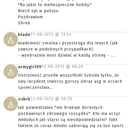
"Bo jakie to niebezpieczne hobby."
Niech śpi w pokoju.
Pozdrawiam
Shrek
11-06-2012 @
23:54
blade
wiadomość smutna i przestroga dla innych (jak
zawsze w podobnych przypadkach)
- wyobraźnia musi działać w każdą stronę - ....
12-06-2012 @
00:20
armygirl99
Ostrożność przede wszystkim! Szkoda tylko, że
owy incydent stworzy gorszy obraz asg w oczach
społeczeństwa...
12-06-2012 @
00:30
oskrb
Jak powiedziałeś "nie brakuje dorosłych
pozbawinych zdrowego rozsądku". Kto ma uczyć
młdodych jak starsi są nieodpowiedzialni? Fakt
faktem że coraz młodsi sabierają się za ten sport.