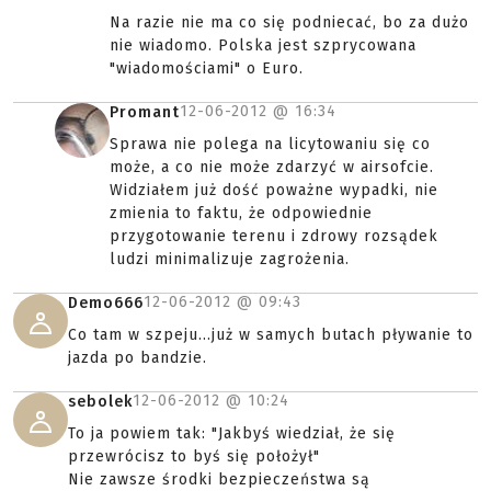
Na razie nie ma co się podniecać, bo za dużo
nie wiadomo. Polska jest szprycowana
"wiadomościami" o Euro.
12-06-2012 @
16:34
Promant
Sprawa nie polega na licytowaniu się co
może, a co nie może zdarzyć w airsofcie.
Widziałem już dość poważne wypadki, nie
zmienia to faktu, że odpowiednie
przygotowanie terenu i zdrowy rozsądek
ludzi minimalizuje zagrożenia.
12-06-2012 @
09:43
Demo666
Co tam w szpeju...już w samych butach pływanie to
jazda po bandzie.
12-06-2012 @
10:24
sebolek
To ja powiem tak: "Jakbyś wiedział, że się
przewrócisz to byś się położył"
Nie zawsze środki bezpieczeństwa są