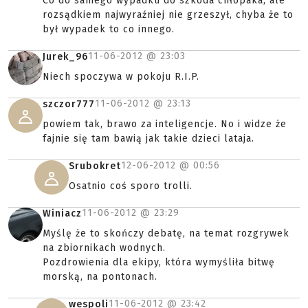
Co do samego wypadku do szkoda chłopaka, ale
rozsądkiem najwyraźniej nie grzeszył, chyba że to
był wypadek to co innego.
11-06-2012 @
23:03
Jurek_96
Niech spoczywa w pokoju R.I.P.
11-06-2012 @
23:13
szczor777
powiem tak, brawo za inteligencje. No i widze że
fajnie się tam bawią jak takie dzieci lataja.
12-06-2012 @
00:56
Srubokret
Osatnio coś sporo trolli.
11-06-2012 @
23:29
Winiacz
Myślę że to skończy debatę, na temat rozgrywek
na zbiornikach wodnych.
Pozdrowienia dla ekipy, która wymyśliła bitwę
morską, na pontonach.
11-06-2012 @
23:42
wespoli