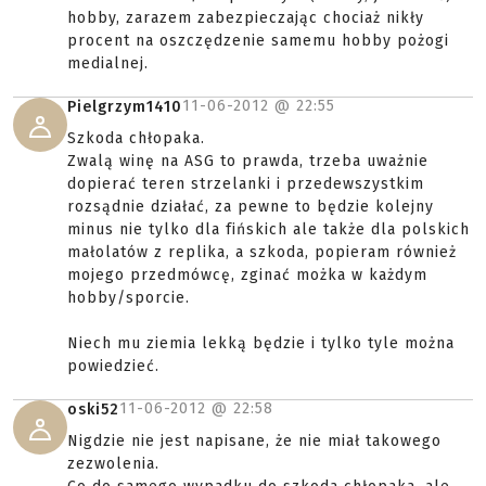
hobby, zarazem zabezpieczając chociaż nikły
procent na oszczędzenie samemu hobby pożogi
medialnej.
11-06-2012 @
22:55
Pielgrzym1410
Szkoda chłopaka.
Zwalą winę na ASG to prawda, trzeba uważnie
dopierać teren strzelanki i przedewszystkim
rozsądnie działać, za pewne to będzie kolejny
minus nie tylko dla fińskich ale także dla polskich
małolatów z replika, a szkoda, popieram również
mojego przedmówcę, zginać możka w każdym
hobby/sporcie.
Niech mu ziemia lekką będzie i tylko tyle można
powiedzieć.
11-06-2012 @
22:58
oski52
Nigdzie nie jest napisane, że nie miał takowego
zezwolenia.