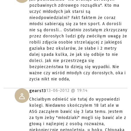
pozbawinych zdrowego rozsądku". Kto ma
uczyć młdodych jak starsi są
nieodpowiedzialni? Fakt faktem że coraz
młodsi sabierają się za ten sport. A dorośli
nie są dorosli... Ostatnio zostałęm zkrzyczany
przez dorosłych ludzi gdy zwóciłęm uwagę że
robili zdjęcia osobie strzelającej z jakiegoś
gaziaka bez okularów, że słabe i 2 metry
dalej spada kulka, że jak się odbije to nie
doleci. Jak nie przestrzega się
bezpieczeństwa to dzieją się wypadki. Nie
ważne czy wśród młodyh czy dorosłych, oka i
zycia nikt nie odda,
13-06-2012 @
19:14
gears13
Chciałbym odnieść sie tutaj do wypowiedzi
kolegi. Niedawno skończyłem 18 lat ale w
ASG zacząłem bawić się 3 lata temu. Jestem
za tym żeby "młodziaki" mogli się bawić ale z
głową i najlepiej z osobą rozważna,
niekoniecznie pełnoletnią, u boku. Chłopaka