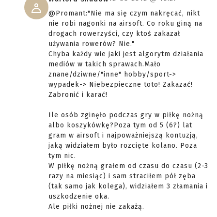
@Promant:"Nie ma się czym nakręcać, nikt
nie robi nagonki na airsoft. Co roku giną na
drogach rowerzyści, czy ktoś zakazał
używania rowerów? Nie."
Chyba każdy wie jaki jest algorytm działania
mediów w takich sprawach.Mało
znane/dziwne/"inne" hobby/sport->
wypadek-> Niebezpieczne toto! Zakazać!
Zabronić i karać!
Ile osób zginęło podczas gry w piłkę nożną
albo koszykówkę?Poza tym od 5 (6?) lat
gram w airsoft i najpoważniejszą kontuzją,
jaką widziałem było rozcięte kolano. Poza
tym nic.
W piłkę nożną grałem od czasu do czasu (2-3
razy na miesiąc) i sam straciłem pół zęba
(tak samo jak kolega), widziałem 3 złamania i
uszkodzenie oka.
Ale piłki nożnej nie zakażą.