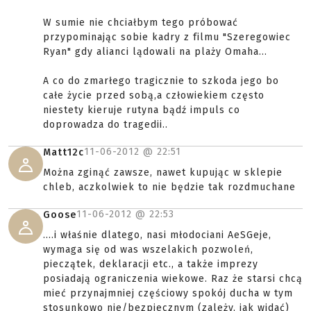
W sumie nie chciałbym tego próbować
przypominając sobie kadry z filmu "Szeregowiec
Ryan" gdy alianci lądowali na plaży Omaha...
A co do zmarłego tragicznie to szkoda jego bo
całe życie przed sobą,a człowiekiem często
niestety kieruje rutyna bądź impuls co
doprowadza do tragedii..
11-06-2012 @
22:51
Matt12c
Można zginąć zawsze, nawet kupując w sklepie
chleb, aczkolwiek to nie będzie tak rozdmuchane
11-06-2012 @
22:53
Goose
....i właśnie dlatego, nasi młodociani AeSGeje,
wymaga się od was wszelakich pozwoleń,
pieczątek, deklaracji etc., a także imprezy
posiadają ograniczenia wiekowe. Raz że starsi chcą
mieć przynajmniej częściowy spokój ducha w tym
stosunkowo nie/bezpiecznym (zależy, jak widać)