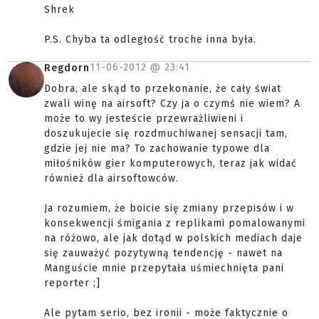
Shrek
P.S. Chyba ta odległość troche inna była.
11-06-2012 @
23:41
Regdorn
Dobra, ale skąd to przekonanie, że cały świat
zwali winę na airsoft? Czy ja o czymś nie wiem? A
może to wy jesteście przewrażliwieni i
doszukujecie się rozdmuchiwanej sensacji tam,
gdzie jej nie ma? To zachowanie typowe dla
miłośników gier komputerowych, teraz jak widać
również dla airsoftowców.
Ja rozumiem, że boicie się zmiany przepisów i w
konsekwencji śmigania z replikami pomalowanymi
na różowo, ale jak dotąd w polskich mediach daje
się zauważyć pozytywną tendencję - nawet na
Manguście mnie przepytała uśmiechnięta pani
reporter ;]
Ale pytam serio, bez ironii - może faktycznie o