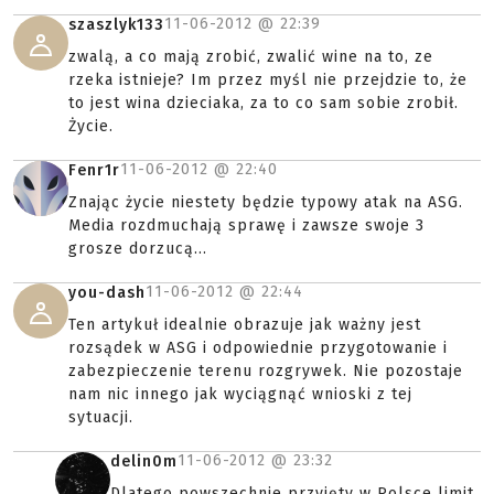
11-06-2012 @
22:39
szaszlyk133
zwalą, a co mają zrobić, zwalić wine na to, ze
rzeka istnieje? Im przez myśl nie przejdzie to, że
to jest wina dzieciaka, za to co sam sobie zrobił.
Życie.
11-06-2012 @
22:40
Fenr1r
Znając życie niestety będzie typowy atak na ASG.
Media rozdmuchają sprawę i zawsze swoje 3
grosze dorzucą...
11-06-2012 @
22:44
you-dash
Ten artykuł idealnie obrazuje jak ważny jest
rozsądek w ASG i odpowiednie przygotowanie i
zabezpieczenie terenu rozgrywek. Nie pozostaje
nam nic innego jak wyciągnąć wnioski z tej
sytuacji.
11-06-2012 @
23:32
delin0m
Dlatego powszechnie przyjęty w Polsce limit