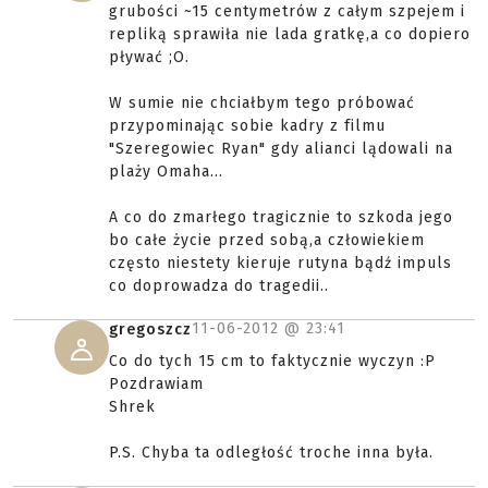
grubości ~15 centymetrów z całym szpejem i
repliką sprawiła nie lada gratkę,a co dopiero
pływać ;O.
W sumie nie chciałbym tego próbować
przypominając sobie kadry z filmu
"Szeregowiec Ryan" gdy alianci lądowali na
plaży Omaha...
A co do zmarłego tragicznie to szkoda jego
bo całe życie przed sobą,a człowiekiem
często niestety kieruje rutyna bądź impuls
co doprowadza do tragedii..
11-06-2012 @
23:41
gregoszcz
Co do tych 15 cm to faktycznie wyczyn :P
Pozdrawiam
Shrek
P.S. Chyba ta odległość troche inna była.