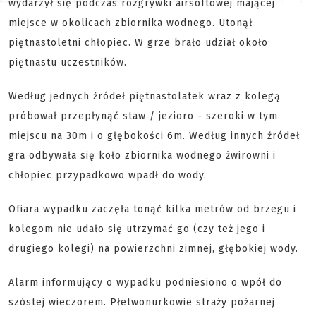
wydarzył się podczas rozgrywki airsoftowej mającej
miejsce w okolicach zbiornika wodnego. Utonął
piętnastoletni chłopiec. W grze brało udział około
piętnastu uczestników.
Według jednych źródeł piętnastolatek wraz z kolegą
próbował przepłynąć staw / jezioro - szeroki w tym
miejscu na 30m i o głębokości 6m. Według innych źródeł
gra odbywała się koło zbiornika wodnego żwirowni i
chłopiec przypadkowo wpadł do wody.
Ofiara wypadku zaczęła tonąć kilka metrów od brzegu i
kolegom nie udało się utrzymać go (czy też jego i
drugiego kolegi) na powierzchni zimnej, głębokiej wody.
Alarm informujący o wypadku podniesiono o wpół do
szóstej wieczorem. Płetwonurkowie straży pożarnej