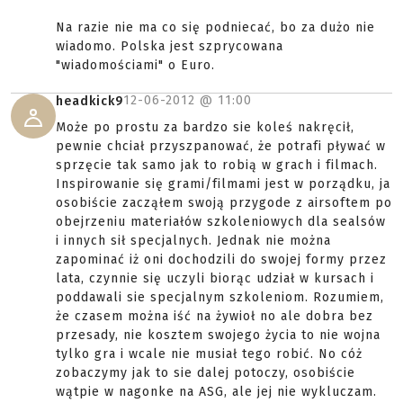
Na razie nie ma co się podniecać, bo za dużo nie
wiadomo. Polska jest szprycowana
"wiadomościami" o Euro.
12-06-2012 @
11:00
headkick9
Może po prostu za bardzo sie koleś nakręcił,
pewnie chciał przyszpanować, że potrafi pływać w
sprzęcie tak samo jak to robią w grach i filmach.
Inspirowanie się grami/filmami jest w porządku, ja
osobiście zacząłem swoją przygode z airsoftem po
obejrzeniu materiałów szkoleniowych dla sealsów
i innych sił specjalnych. Jednak nie można
zapominać iż oni dochodzili do swojej formy przez
lata, czynnie się uczyli biorąc udział w kursach i
poddawali sie specjalnym szkoleniom. Rozumiem,
że czasem można iść na żywioł no ale dobra bez
przesady, nie kosztem swojego życia to nie wojna
tylko gra i wcale nie musiał tego robić. No cóż
zobaczymy jak to sie dalej potoczy, osobiście
wątpie w nagonke na ASG, ale jej nie wykluczam.