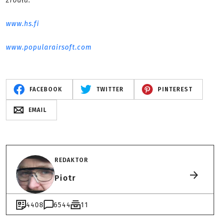
Źródła:
www.hs.fi
www.popularairsoft.com
FACEBOOK
TWITTER
PINTEREST
EMAIL
REDAKTOR
Piotr
4408
6544
11