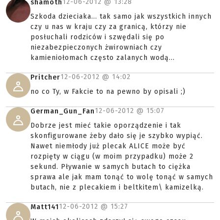
12-06-2012 @
13:28
shamoth
Szkoda dzieciaka... tak samo jak wszystkich innych
czy u nas w kraju czy za granicą, którzy nie
posłuchali rodziców i szwędali się po
niezabezpieczonych żwirowniach czy
kamieniołomach często zalanych wodą...
12-06-2012 @
14:02
Pritcher
no co Ty, w Fakcie to na pewno by opisali ;)
12-06-2012 @
15:07
German_Gun_Fan
Dobrze jest mieć takie oporządzenie i tak
skonfigurowane żeby dało się je szybko wypiąć.
Nawet niemłody już plecak ALICE może być
rozpięty w ciągu (w moim przypadku) może 2
sekund. Pływanie w samych butach to ciężka
sprawa ale jak mam tonąć to wolę tonąć w samych
butach, nie z plecakiem i beltkitem\ kamizelką.
12-06-2012 @
15:27
Matt141