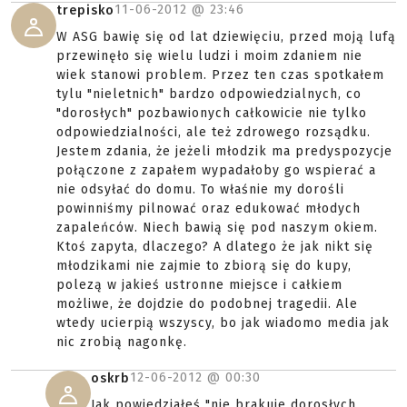
11-06-2012 @
23:46
trepisko
W ASG bawię się od lat dziewięciu, przed moją lufą
przewinęło się wielu ludzi i moim zdaniem nie
wiek stanowi problem. Przez ten czas spotkałem
tylu "nieletnich" bardzo odpowiedzialnych, co
"dorosłych" pozbawionych całkowicie nie tylko
odpowiedzialności, ale też zdrowego rozsądku.
Jestem zdania, że jeżeli młodzik ma predyspozycje
połączone z zapałem wypadałoby go wspierać a
nie odsyłać do domu. To właśnie my dorośli
powinniśmy pilnować oraz edukować młodych
zapaleńców. Niech bawią się pod naszym okiem.
Ktoś zapyta, dlaczego? A dlatego że jak nikt się
młodzikami nie zajmie to zbiorą się do kupy,
polezą w jakieś ustronne miejsce i całkiem
możliwe, że dojdzie do podobnej tragedii. Ale
wtedy ucierpią wszyscy, bo jak wiadomo media jak
nic zrobią nagonkę.
12-06-2012 @
00:30
oskrb
Jak powiedziałeś "nie brakuje dorosłych