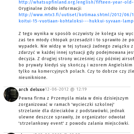
http://whatsupfinland.org/english/fifteen-year-old
Oryginalne źródło informacji:
http://www.mtv3.fi/uutiset/kotimaa.shtml/2012/06/
koitui-15-vuotiaan-kohtaloksi---hukkui-syvaan-lam
Z tego wynika w sposób oczywisty że kolega się wyco
zaś ten młody chłopak przesadził i to sprawiło że p
wypadek. Nie widzę w tej sytuacji żadnego związku z
zdarzyć w każdej innej sytuacji gdy podejmowana jes
decyzja. Z drugiej strony wcześniej czy później airsof
bo prywaty kiedyś się skończą i wzorem Angielskim 
tylko na komercyjnych polach. Czy to dobrze czy źle 
nieuniknione.
12-06-2012 @
12:19
arch deluxe
Pewna firma z Przemyśla miała w dniu dzisiejszym
zorganizować w ramach 'wycieczki szkolnej'
strzelanie dla dzieciaków z podstawówki, jednak
ulewne deszcze sprawiły, że organizator odwołał
'strzelankowy event' z powodu zalania miejscówki.