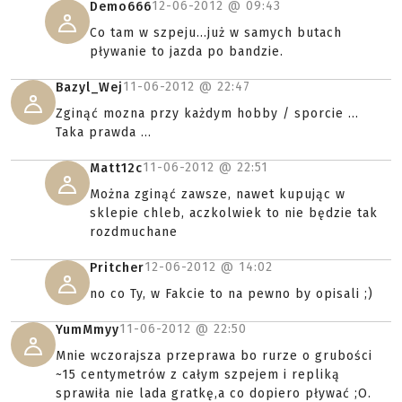
12-06-2012 @
09:43
Demo666
Co tam w szpeju...już w samych butach
pływanie to jazda po bandzie.
11-06-2012 @
22:47
Bazyl_Wej
Zginąć mozna przy każdym hobby / sporcie ...
Taka prawda ...
11-06-2012 @
22:51
Matt12c
Można zginąć zawsze, nawet kupując w
sklepie chleb, aczkolwiek to nie będzie tak
rozdmuchane
12-06-2012 @
14:02
Pritcher
no co Ty, w Fakcie to na pewno by opisali ;)
11-06-2012 @
22:50
YumMmyy
Mnie wczorajsza przeprawa bo rurze o grubości
~15 centymetrów z całym szpejem i repliką
sprawiła nie lada gratkę,a co dopiero pływać ;O.