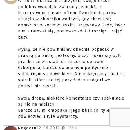
W moich okolicach zdarzył się swego czasu
podobny wypadek, związany jednakże z
harcerstwem, nie airsoftem. Dwóch chłopaków
utonęło w zbiorniku wodnym, gdy chceili się
obmyć po wizycie w jaskini. Drużynowy, który był z
nimi uratował się, ponieważ zdołał rozciąć i zdjąć
buty.
Myślę, że nie powinniśmy obecnie popadać w
prawną paranoję. Jesteśmy, o czy można się było
przekonać w ostatnich dniach w sprawie
Cyberguna, bardzo świadomym politycznie i
solidarnym środowiskiem. Nie nakręcajmy sami tej
spirali, której do tej pory żaden nadgorliwy
polityk nie ruszał.
Swoją drogą, niektóre komentarze czy spekulacje
są nie na miejscu.
Bardzo żal mi chłopaka i jego bliskich, tyle mogę
powiedzieć, i tyle wystarczy.
12-06-2012 @
16:14
Regdorn