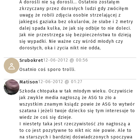
A dorośli nie są dorosli... Ostatnio zostałęm
zkrzyczany przez dorosłych ludzi gdy zwóciłęm
uwagę że robili zdjęcia osobie strzelającej z
jakiegoś gaziaka bez okularów, że słabe i 2 metry
dalej spada kulka, że jak się odbije to nie doleci.
Jak nie przestrzega się bezpieczeństwa to dzieją
się wypadki. Nie ważne czy wśród młodyh czy
dorosłych, oka i zycia nikt nie odda,
12-06-2012 @
00:56
Srubokret
Osatnio coś sporo trolli.
12-06-2012 @
01:27
Matison
Szkoda chłopaka w tak młodym wieku. Oczywiście
jak zwykle media nagłoszą że ASG to zło a
wszystkim znamym ksiądz powie że ASG to wytwór
szatana i jeżeli twoje dziecko się tym interesuje to
wiedz że coś się dzieje.
I niestety taka jest rzeczywistość zło nagłoszą a
to co jest pozytywne to nikt nic nie powie. Ale to
na starszych i bardziej doświadczonych spoczywa