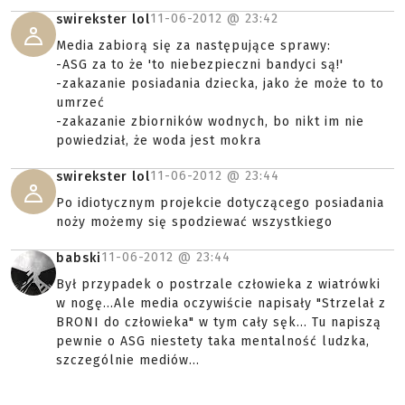
11-06-2012 @
23:42
swirekster lol
Media zabiorą się za następujące sprawy:
-ASG za to że 'to niebezpieczni bandyci są!'
-zakazanie posiadania dziecka, jako że może to to
umrzeć
-zakazanie zbiorników wodnych, bo nikt im nie
powiedział, że woda jest mokra
11-06-2012 @
23:44
swirekster lol
Po idiotycznym projekcie dotyczącego posiadania
noży możemy się spodziewać wszystkiego
11-06-2012 @
23:44
babski
Był przypadek o postrzale człowieka z wiatrówki
w nogę...Ale media oczywiście napisały "Strzelał z
BRONI do człowieka" w tym cały sęk... Tu napiszą
pewnie o ASG niestety taka mentalność ludzka,
szczególnie mediów...