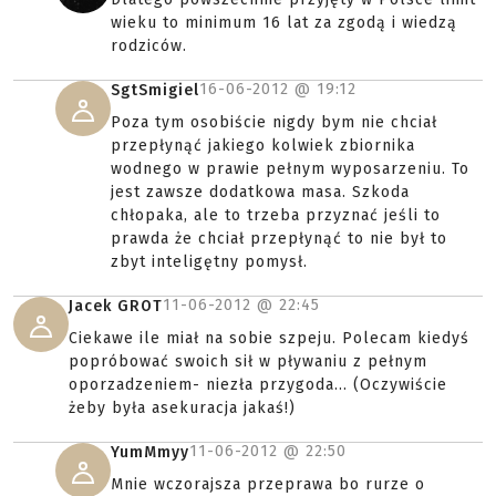
wieku to minimum 16 lat za zgodą i wiedzą
rodziców.
16-06-2012 @
19:12
SgtSmigiel
Poza tym osobiście nigdy bym nie chciał
przepłynąć jakiego kolwiek zbiornika
wodnego w prawie pełnym wyposarzeniu. To
jest zawsze dodatkowa masa. Szkoda
chłopaka, ale to trzeba przyznać jeśli to
prawda że chciał przepłynąć to nie był to
zbyt inteligętny pomysł.
11-06-2012 @
22:45
Jacek GROT
Ciekawe ile miał na sobie szpeju. Polecam kiedyś
popróbować swoich sił w pływaniu z pełnym
oporzadzeniem- niezła przygoda... (Oczywiście
żeby była asekuracja jakaś!)
11-06-2012 @
22:50
YumMmyy
Mnie wczorajsza przeprawa bo rurze o