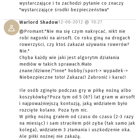
wystarczające i tu zachodzi pytanie co znaczy
"wystarczające środki bezpieczeństwa"
12-06-2012 @
10:27
Warlord Shadow
@Promant:"Nie ma się czym nakręcać, nikt nie
robi nagonki na airsoft. Co roku giną na drogach
rowerzyści, czy ktoś zakazał używania rowerów?
Nie."
Chyba każdy wie jaki jest algorytm działania
mediów w takich sprawach.Mało
znane/dziwne/"inne" hobby/sport-> wypadek->
Niebezpieczne toto! Zakazać! Zabronić i karać!
Ile osób zginęło podczas gry w piłkę nożną albo
koszykówkę?Poza tym od 5 (6?) lat gram w airsoft
i najpoważniejszą kontuzją, jaką widziałem było
rozcięte kolano. Poza tym nic.
W piłkę nożną grałem od czasu do czasu (2-3 razy
na miesiąc) i sam straciłem pół zęba (tak samo jak
kolega), widziałem 3 złamania i uszkodzenie oka.
Ale piłki nożnej nie zakażą.