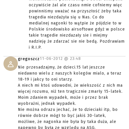
oczywiście żal ale czasu nmie cofniemy więc
powinniśmy uważać na przyszłość żeby taka
tragedia niezdażyła się u Nas. Co do
medialnej nagonki to wątpie że pójdzie to w
Polskie środowisko airsoftowe gdyż w polsce
takie tragedie niezdazały sie i miejmy
nadzieję że zdarzać sie nie bedą. Pozdrawiam
i R.I.P.
11-06-2012 @
23:48
gregoszcz
Nie przesadzajmy, że dzieci.15 lat jeszcze
niedawno wielu z naszych kolegów mialo, a teraz
18-19 i jakcy to oni starzy.
A niech mi ktoś udowodni, że wiekszość z nich ma
więcej rozumu, niż ten tragicznie zmarły 15-latek.
Moim zdaniem wypadek, może i przez brak
wyobrażni, jednak wypadek.
Nie można odrazu jechać, że to dzieciaki itp, bo
równie dobrze mógł to być jakiś 30-latek,
możliwe, że nagonka nie była by taka duża, ale
napewno by była ze względu na ASG.