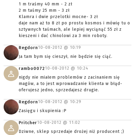
1 m traśmy 40 mm - 2 zł
2 m taśmy 25 mm - 3 zł
Klamra i dwie przelotki mocne- 3 zł
daje nam aż to 8 zł po prostu kosmos i mówię tu o
sztywnych taśmach, ale lepiej wyciąnąć 55 zł z
kieszeni i dać chinolowi za 3 min roboty.
10-08-2012 @
10:19
Regdorn
Ja tam bym się cieszył, nie będzie się ciąć.
10-08-2012 @
10:24
rambo0072
nigdy nie miałem problemów z zacinaniem się
magów, a to jest wprowadzanie klienta w błąd-
oferujesz jedno, sprzedajesz drugie.
10-08-2012 @
10:29
Regdorn
Zasięgu i skupienia :P
10-08-2012 @
11:02
Pritcher
Dziwne, sklep sprzedaje drożej niż producent ;)