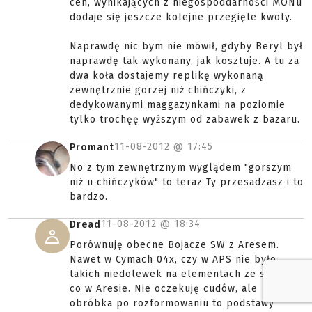
cen, wynikających z niegospoddarności MONu
dodaje się jeszcze kolejne przegięte kwoty.
Naprawdę nic bym nie mówił, gdyby Beryl był
naprawdę tak wykonany, jak kosztuje. A tu za
dwa koła dostajemy replikę wykonaną
zewnętrznie gorzej niż chińczyki, z
dedykowanymi maggazynkami na poziomie
tylko trochęę wyższym od zabawek z bazaru.
11-08-2012 @
17:45
Promant
No z tym zewnętrznym wyglądem "gorszym
niż u chińczyków" to teraz Ty przesadzasz i to
bardzo.
11-08-2012 @
18:34
Dread
Porównuję obecne Bojacze SW z Aresem.
Nawet w Cymach 04x, czy w APS nie było
takich niedolewek na elementach ze stopu,
co w Aresie. Nie oczekuję cudów, ale
obróbka po rozformowaniu to podstawy