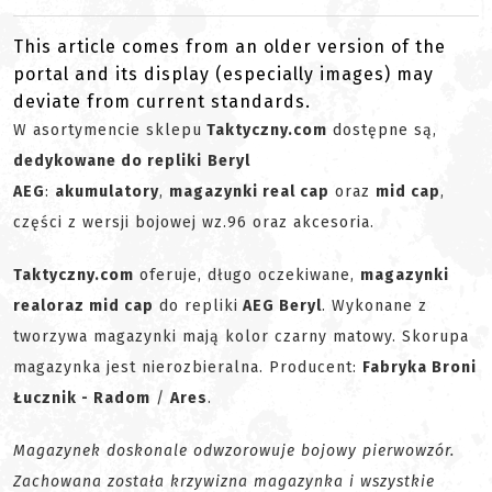
This article comes from an older version of the
portal and its display (especially images) may
deviate from current standards.
W asortymencie sklepu
Taktyczny.com
dostępne są,
dedykowane do repliki
Beryl
AEG
:
akumulatory
,
magazynki real cap
oraz
mid cap
,
części z wersji bojowej wz.96 oraz akcesoria.
Taktyczny.com
oferuje, długo oczekiwane,
magazynki
real
oraz mid cap
do repliki
AEG Beryl
. Wykonane z
tworzywa magazynki mają kolor czarny matowy. Skorupa
magazynka jest nierozbieralna. Producent:
Fabryka Broni
Łucznik - Radom
/
Ares
.
Magazynek doskonale odwzorowuje bojowy pierwowzór.
Zachowana została krzywizna magazynka i wszystkie