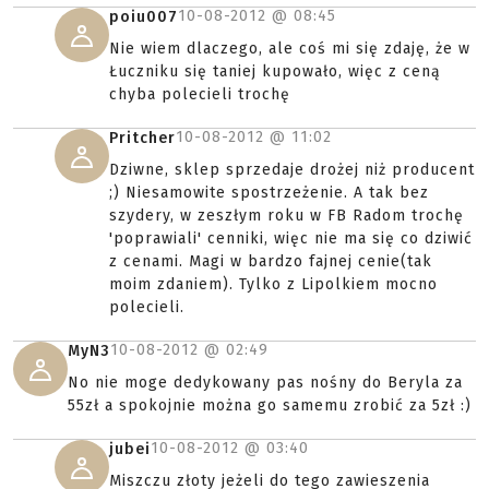
10-08-2012 @
08:45
poiu007
Nie wiem dlaczego, ale coś mi się zdaję, że w
Łuczniku się taniej kupowało, więc z ceną
chyba polecieli trochę
10-08-2012 @
11:02
Pritcher
Dziwne, sklep sprzedaje drożej niż producent
;) Niesamowite spostrzeżenie. A tak bez
szydery, w zeszłym roku w FB Radom trochę
'poprawiali' cenniki, więc nie ma się co dziwić
z cenami. Magi w bardzo fajnej cenie(tak
moim zdaniem). Tylko z Lipolkiem mocno
polecieli.
10-08-2012 @
02:49
MyN3
No nie moge dedykowany pas nośny do Beryla za
55zł a spokojnie można go samemu zrobić za 5zł :)
10-08-2012 @
03:40
jubei
Miszczu złoty jeżeli do tego zawieszenia