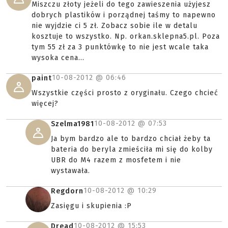
Miszczu złoty jeżeli do tego zawieszenia użyjesz
dobrych plastików i porządnej taśmy to napewno
nie wyjdzie ci 5 zł. Zobacz sobie ile w detalu
kosztuje to wszystko. Np. orkan.sklepna5.pl. Poza
tym 55 zł za 3 punktówkę to nie jest wcale taka
wysoka cena...
10-08-2012 @
06:46
paint
Wszystkie części prosto z oryginału. Czego chcieć
więcej?
10-08-2012 @
07:53
Szelma1981
Ja bym bardzo ale to bardzo chciał żeby ta
bateria do beryla zmieściła mi się do kolby
UBR do M4 razem z mosfetem i nie
wystawała.
10-08-2012 @
10:29
Regdorn
Zasięgu i skupienia :P
10-08-2012 @
15:53
Dread