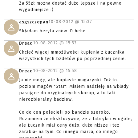
Za 55zł można dostać dużo lepsze i na pewno
wygodniejsze :)
10-08-2012 @
15:37
asgszczepan
Składam beryla znów :D hehe
10-08-2012 @
15:53
Dread
Chcieć więcej mmożliwości kupienia z Łucznika
wszystkich tych bzdetów po poprzedniej cenie.
10-08-2012 @
15:58
Dread
Ja nie mogę, ale kupiaste magazynki. Toż to
poziom magów "Star". Miałem nadzieję na wkłady
pasujące do oryginalnych skorup, a tu taki
nierozbieralny badziew.
Co do cen polecieli po bandzie szeroko.
Rozumiem że ekskluzywne, że z fabryki i w ogóle,
ale Łucznik miał ceny dużo, dużo niższe i też
zarabiał na tym. Co innego marża, co innego