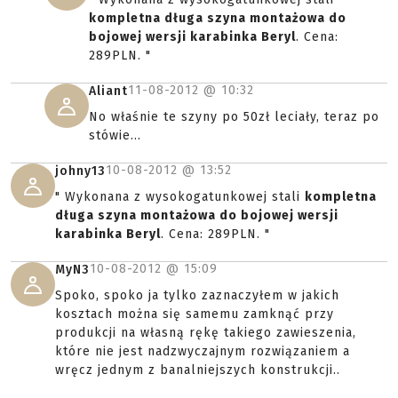
kompletna długa szyna montażowa do
bojowej wersji karabinka Beryl
. Cena:
289PLN. "
11-08-2012 @
10:32
Aliant
No właśnie te szyny po 50zł leciały, teraz po
stówie...
10-08-2012 @
13:52
johny13
" Wykonana z wysokogatunkowej stali
kompletna
długa szyna montażowa do bojowej wersji
karabinka Beryl
. Cena: 289PLN. "
10-08-2012 @
15:09
MyN3
Spoko, spoko ja tylko zaznaczyłem w jakich
kosztach można się samemu zamknąć przy
produkcji na własną rękę takiego zawieszenia,
które nie jest nadzwyczajnym rozwiązaniem a
wręcz jednym z banalniejszych konstrukcji..