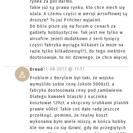
rynek za pół darmo.
Takie już są prawa rynku, kto chce niech się
użala. A czemu części w wersji airsoftowej są
droższe? To już Pritcher wyjaśnił.
Do bólu pisze się na forum o cenach za
gadżety hobbystyczne. Tak jest nie tylko w
airsofcie. Jeżeli dodatkowo z serii tysięcy
części fabryka wyciąga kilkaset (a może na
razie tylko kilkadziesiąt?), do tego niektóre
dostosowuje, to nic dziwnego, że chce więcej.
11-08-2012 @
11:57
Dread
Problem z Berylem był taki, że wojsko
wymyśliło sobie cenę (około 5000zł), a
fabryka dostosowała ceny pod zamówienie.
Dlatego kawałek blaszki z Łucznika
kosztował 129zł, a skręcony śrubkami plastik
prawie 400zł. Takie coś dało radę jeszcze
przełknąć, pomimo, że realny koszt
wykonania było wiele niższy, w końcu hobby.
Ale nie ma co się dziwić, gdy do przegiętych