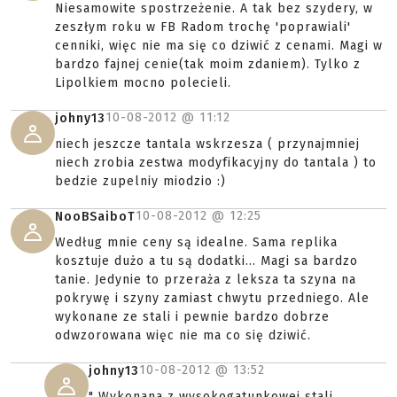
Niesamowite spostrzeżenie. A tak bez szydery, w
zeszłym roku w FB Radom trochę 'poprawiali'
cenniki, więc nie ma się co dziwić z cenami. Magi w
bardzo fajnej cenie(tak moim zdaniem). Tylko z
Lipolkiem mocno polecieli.
10-08-2012 @
11:12
johny13
niech jeszcze tantala wskrzesza ( przynajmniej
niech zrobia zestwa modyfikacyjny do tantala ) to
bedzie zupelniy miodzio :)
10-08-2012 @
12:25
NooBSaiboT
Według mnie ceny są idealne. Sama replika
kosztuje dużo a tu są dodatki... Magi sa bardzo
tanie. Jedynie to przeraża z leksza ta szyna na
pokrywę i szyny zamiast chwytu przedniego. Ale
wykonane ze stali i pewnie bardzo dobrze
odwzorowana więc nie ma co się dziwić.
10-08-2012 @
13:52
johny13
" Wykonana z wysokogatunkowej stali