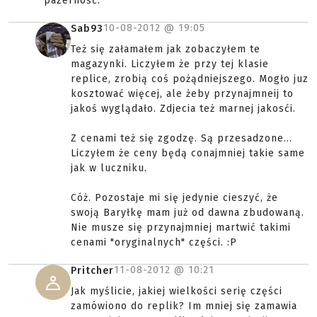
pazerność.
10-08-2012 @
19:05
Sab93
Też się załamałem jak zobaczyłem te
magazynki. Liczyłem że przy tej klasie
replice, zrobią coś pożądniejszego. Mogło juz
kosztować więcej, ale żeby przynajmneij to
jakoś wyglądało. Zdjecia też marnej jakosći.
Z cenami też się zgodzę. Są przesadzone...
Liczyłem że ceny będą conajmniej takie same
jak w luczniku.
Cóż. Pozostaje mi się jedynie cieszyć, że
swoją Baryłkę mam już od dawna zbudowaną.
Nie musze się przynajmniej martwić takimi
cenami "oryginalnych" części. :P
11-08-2012 @
10:21
Pritcher
Jak myślicie, jakiej wielkości serię części
zamówiono do replik? Im mniej się zamawia