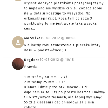
użyjesz dobrych plastików i porządnej taśmy
to napewno nie wyjdzie ci 5 zł. Zobacz sobie
ile w detalu kosztuje to wszystko. Np.
orkan.sklepna5.pl. Poza tym 55 zł za 3
punktówkę to nie jest wcale taka wysoka
cena...
10-08-2012 @
08:08
MoreLike
Nie każdy robi zawieszenie z plecaka który
nosił w podstawówce ; )
10-08-2012 @
10:18
Regdorn
Prawda...
1 m traśmy 40 mm - 2 zł
2 m taśmy 25 mm - 3 zł
Klamra i dwie przelotki mocne- 3 zł
daje nam aż to 8 zł po prostu kosmos i mówię
tu o sztywnych taśmach, ale lepiej wyciąnąć
55 zł z kieszeni i dać chinolowi za 3 min
roboty.