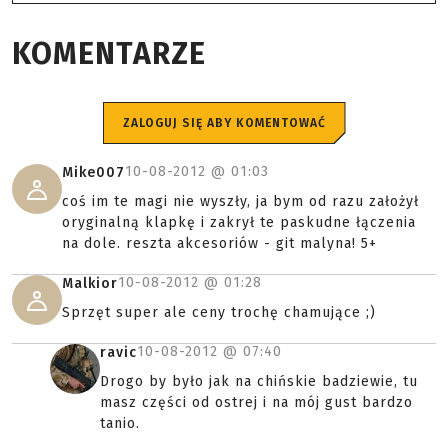
KOMENTARZE
ZALOGUJ SIĘ ABY KOMENTOWAĆ
10-08-2012 @
01:03
Mike007
coś im te magi nie wyszły, ja bym od razu założył
oryginalną klapkę i zakrył te paskudne łączenia
na dole. reszta akcesoriów - git malyna! 5+
10-08-2012 @
01:28
Malkior
Sprzęt super ale ceny trochę chamujące ;)
10-08-2012 @
07:40
ravic
Drogo by było jak na chińskie badziewie, tu
masz części od ostrej i na mój gust bardzo
tanio.