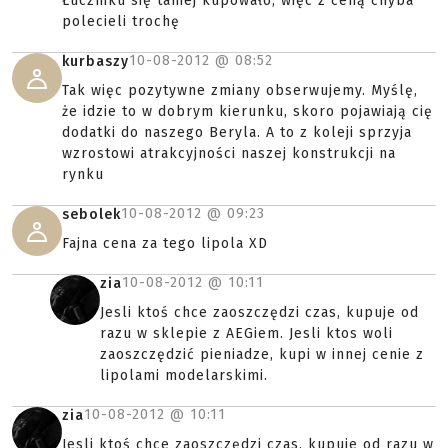
Łuczniku się taniej kupowało, więc z ceną chyba
polecieli trochę
10-08-2012 @
08:52
kurbaszy
Tak więc pozytywne zmiany obserwujemy. Myślę,
że idzie to w dobrym kierunku, skoro pojawiają cię
dodatki do naszego Beryla. A to z koleji sprzyja
wzrostowi atrakcyjności naszej konstrukcji na
rynku
10-08-2012 @
09:23
sebolek
Fajna cena za tego lipola XD
10-08-2012 @
10:11
zia
Jesli ktoś chce zaoszczędzi czas, kupuje od
razu w sklepie z AEGiem. Jesli ktos woli
zaoszczędzić pieniadze, kupi w innej cenie z
lipolami modelarskimi.
10-08-2012 @
10:11
zia
Jesli ktoś chce zaoszczędzi czas, kupuje od razu w