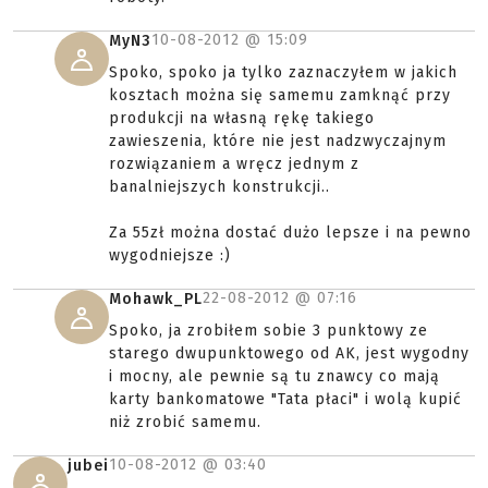
10-08-2012 @
15:09
MyN3
Spoko, spoko ja tylko zaznaczyłem w jakich
kosztach można się samemu zamknąć przy
produkcji na własną rękę takiego
zawieszenia, które nie jest nadzwyczajnym
rozwiązaniem a wręcz jednym z
banalniejszych konstrukcji..
Za 55zł można dostać dużo lepsze i na pewno
wygodniejsze :)
22-08-2012 @
07:16
Mohawk_PL
Spoko, ja zrobiłem sobie 3 punktowy ze
starego dwupunktowego od AK, jest wygodny
i mocny, ale pewnie są tu znawcy co mają
karty bankomatowe "Tata płaci" i wolą kupić
niż zrobić samemu.
10-08-2012 @
03:40
jubei