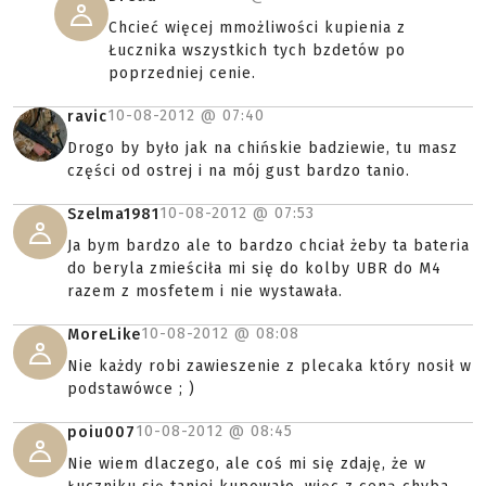
Chcieć więcej mmożliwości kupienia z
Łucznika wszystkich tych bzdetów po
poprzedniej cenie.
10-08-2012 @
07:40
ravic
Drogo by było jak na chińskie badziewie, tu masz
części od ostrej i na mój gust bardzo tanio.
10-08-2012 @
07:53
Szelma1981
Ja bym bardzo ale to bardzo chciał żeby ta bateria
do beryla zmieściła mi się do kolby UBR do M4
razem z mosfetem i nie wystawała.
10-08-2012 @
08:08
MoreLike
Nie każdy robi zawieszenie z plecaka który nosił w
podstawówce ; )
10-08-2012 @
08:45
poiu007
Nie wiem dlaczego, ale coś mi się zdaję, że w