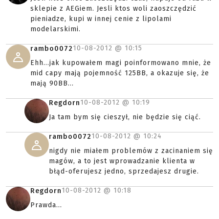
sklepie z AEGiem. Jesli ktos woli zaoszczędzić
pieniadze, kupi w innej cenie z lipolami
modelarskimi.
10-08-2012 @
10:15
rambo0072
Ehh...jak kupowałem magi poinformowano mnie, że
mid capy mają pojemność 125BB, a okazuje się, że
mają 90BB...
10-08-2012 @
10:19
Regdorn
Ja tam bym się cieszył, nie będzie się ciąć.
10-08-2012 @
10:24
rambo0072
nigdy nie miałem problemów z zacinaniem się
magów, a to jest wprowadzanie klienta w
błąd-oferujesz jedno, sprzedajesz drugie.
10-08-2012 @
10:18
Regdorn
Prawda...