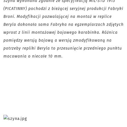
Szyna wykonana zgodnie ze specyfikacją MIL-STD 1913
(PICATINNY) pochodzi z bieżącej seryjnej produkcji Fabryki
Broni. Modyfikacji pozwalającej na montaż w replice
Beryla dokonała sama Fabryka na egzemplarzach zdjętych
wprost z linii montażowej bojowego karabinka. Różnica
pomiędzy wersją bojową a wersją zmodyfikowaną na
potrzeby repliki Beryla to przesunięcie przedniego punktu
mocowania o niecałe 10 mm.