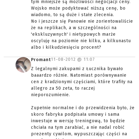
tym mniejsze są możliwości negocjacji ceny.
Wojsko może podyktować niższą cenę, bo
wiadomo, to są duże i stałe zlecenia.
No i jeszcze się Panowie nie zorientowaliście
że na replikach, a w szczególności na
'ekskluzywnych' i nietypowych marże
oscyluję na poziomie nie kilku, a kilkunastu
albo i kilkudziesięciu procent?
11-08-2012 @
11:07
Promant
Z legalnymi zakupami z Łucznika bywało
baaardzo różnie. Natomiast porównywanie
cen z kradzionymi częściami, które trafiły na
allegro za 50 zeta, to raczej
nieporozumienie.
Zupełnie normalne i do przewidzenia było, że
skoro fabryka podpisała umowy i sama
inwestuje w wersję treningową, to będzie
chciała na tym zarabiać, a nie nadal robić
prezenty cywilom, wypuszczając części na