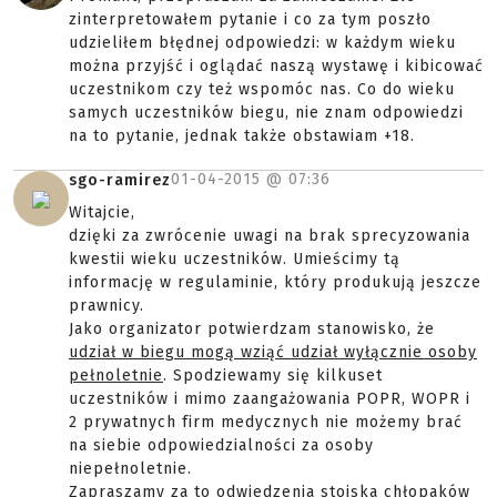
zinterpretowałem pytanie i co za tym poszło
udzieliłem błędnej odpowiedzi: w każdym wieku
można przyjść i oglądać naszą wystawę i kibicować
uczestnikom czy też wspomóc nas. Co do wieku
samych uczestników biegu, nie znam odpowiedzi
na to pytanie, jednak także obstawiam +18.
01-04-2015 @
07:36
sgo-ramirez
Witajcie,
dzięki za zwrócenie uwagi na brak sprecyzowania
kwestii wieku uczestników. Umieścimy tą
informację w regulaminie, który produkują jeszcze
prawnicy.
Jako organizator potwierdzam stanowisko, że
udział w biegu mogą wziąć udział wyłącznie osoby
pełnoletnie
. Spodziewamy się kilkuset
uczestników i mimo zaangażowania POPR, WOPR i
2 prywatnych firm medycznych nie możemy brać
na siebie odpowiedzialności za osoby
niepełnoletnie.
Zapraszamy za to odwiedzenia stoiska chłopaków