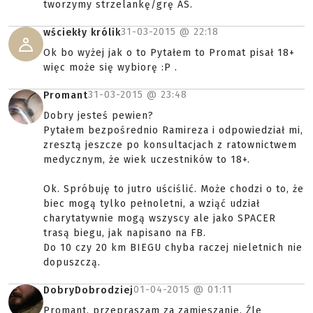
tworzymy strzelankę/grę AS.
31-03-2015 @
22:18
wściekły królik
Ok bo wyżej jak o to Pytałem to Promat pisał 18+
więc może się wybiorę :P .
31-03-2015 @
23:48
Promant
Dobry jesteś pewien?
Pytałem bezpośrednio Ramireza i odpowiedział mi,
zresztą jeszcze po konsultacjach z ratownictwem
medycznym, że wiek uczestników to 18+.
Ok. Spróbuję to jutro uściślić. Może chodzi o to, że
biec mogą tylko pełnoletni, a wziąć udział
charytatywnie mogą wszyscy ale jako SPACER
trasą biegu, jak napisano na FB.
Do 10 czy 20 km BIEGU chyba raczej nieletnich nie
dopuszczą.
01-04-2015 @
01:11
DobryDobrodziej
Promant, przepraszam za zamieszanie. Źle