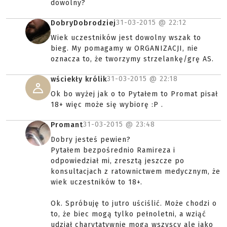
dowolny?
31-03-2015 @
22:12
DobryDobrodziej
Wiek uczestników jest dowolny wszak to
bieg. My pomagamy w ORGANIZACJI, nie
oznacza to, że tworzymy strzelankę/grę AS.
31-03-2015 @
22:18
wściekły królik
Ok bo wyżej jak o to Pytałem to Promat pisał
18+ więc może się wybiorę :P .
31-03-2015 @
23:48
Promant
Dobry jesteś pewien?
Pytałem bezpośrednio Ramireza i
odpowiedział mi, zresztą jeszcze po
konsultacjach z ratownictwem medycznym, że
wiek uczestników to 18+.
Ok. Spróbuję to jutro uściślić. Może chodzi o
to, że biec mogą tylko pełnoletni, a wziąć
udział charytatywnie mogą wszyscy ale jako