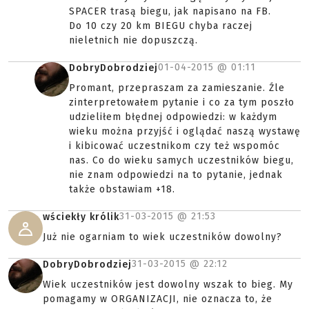
SPACER trasą biegu, jak napisano na FB.
Do 10 czy 20 km BIEGU chyba raczej
nieletnich nie dopuszczą.
01-04-2015 @
01:11
DobryDobrodziej
Promant, przepraszam za zamieszanie. Źle
zinterpretowałem pytanie i co za tym poszło
udzieliłem błędnej odpowiedzi: w każdym
wieku można przyjść i oglądać naszą wystawę
i kibicować uczestnikom czy też wspomóc
nas. Co do wieku samych uczestników biegu,
nie znam odpowiedzi na to pytanie, jednak
także obstawiam +18.
31-03-2015 @
21:53
wściekły królik
Już nie ogarniam to wiek uczestników dowolny?
31-03-2015 @
22:12
DobryDobrodziej
Wiek uczestników jest dowolny wszak to bieg. My
pomagamy w ORGANIZACJI, nie oznacza to, że