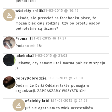
pełnoletnie.
31-03-2015 @
16:47
wściekły królik
Szkoda, ale przecież na facebooku pisze, że
można biec całą rodziną. Czy po prostu osoby
pełnoletnie są liczone?
31-03-2015 @
17:34
Promant
Podano mi: 18+
31-03-2015 @
21:03
lukebuka
Ciekawe, czy samemu też można pobiec w szpeju.
;)
31-03-2015 @
21:30
DobryDobrodziej
Dodam, że Dziki Oddział także pomaga w
organizacji. ZAPRASZAMY WSZYSTKICH!
31-03-2015 @
21:53
wściekły królik
Już nie ogarniam to wiek uczestników