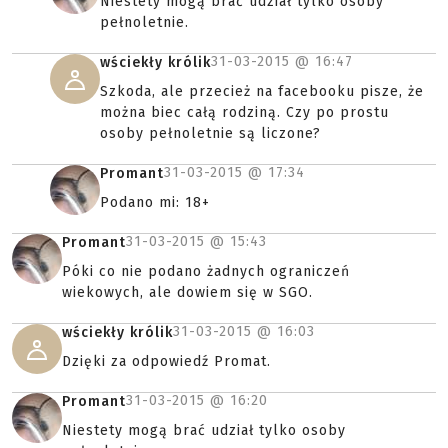
Niestety mogą brać udział tylko osoby
pełnoletnie.
31-03-2015 @
16:47
wściekły królik
Szkoda, ale przecież na facebooku pisze, że
można biec całą rodziną. Czy po prostu
osoby pełnoletnie są liczone?
31-03-2015 @
17:34
Promant
Podano mi: 18+
31-03-2015 @
15:43
Promant
Póki co nie podano żadnych ograniczeń
wiekowych, ale dowiem się w SGO.
31-03-2015 @
16:03
wściekły królik
Dzięki za odpowiedź Promat.
31-03-2015 @
16:20
Promant
Niestety mogą brać udział tylko osoby