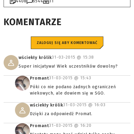
4408
6544
11
KOMENTARZE
ZALOGUJ SIĘ ABY KOMENTOWAĆ
31-03-2015 @
15:38
wściekły królik
Super inicjatywa! Wiek uczestników dowolny?
31-03-2015 @
15:43
Promant
Póki co nie podano żadnych ograniczeń
wiekowych, ale dowiem się w SGO.
31-03-2015 @
16:03
wściekły królik
Dzięki za odpowiedź Promat.
31-03-2015 @
16:20
Promant