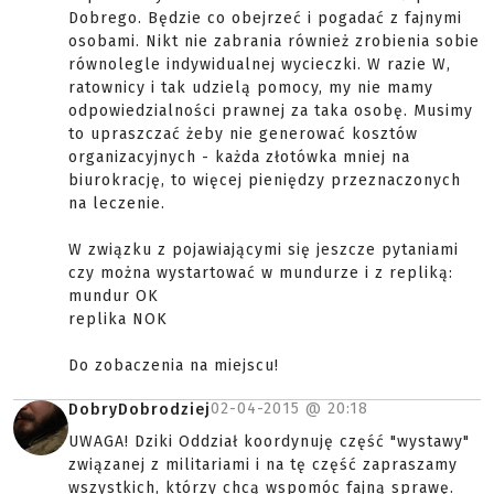
Dobrego. Będzie co obejrzeć i pogadać z fajnymi
osobami. Nikt nie zabrania również zrobienia sobie
równolegle indywidualnej wycieczki. W razie W,
ratownicy i tak udzielą pomocy, my nie mamy
odpowiedzialności prawnej za taka osobę. Musimy
to upraszczać żeby nie generować kosztów
organizacyjnych - każda złotówka mniej na
biurokrację, to więcej pieniędzy przeznaczonych
na leczenie.
W związku z pojawiającymi się jeszcze pytaniami
czy można wystartować w mundurze i z repliką:
mundur OK
replika NOK
Do zobaczenia na miejscu!
02-04-2015 @
20:18
DobryDobrodziej
UWAGA! Dziki Oddział koordynuję część "wystawy"
związanej z militariami i na tę część zapraszamy
wszystkich, którzy chcą wspomóc fajną sprawę.