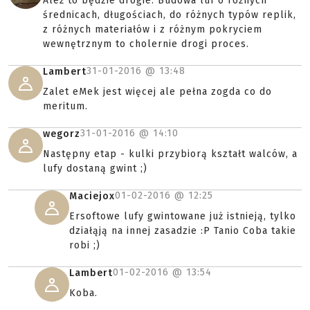
Ależ to będzie drogie. Budowa luf o różnych
średnicach, długościach, do różnych typów replik,
z różnych materiałów i z różnym pokryciem
wewnętrznym to cholernie drogi proces.
31-01-2016 @
13:48
Lambert
Zalet eMek jest więcej ale pełna zogda co do
meritum.
31-01-2016 @
14:10
wegorz
Następny etap - kulki przybiorą kształt walców, a
lufy dostaną gwint ;)
01-02-2016 @
12:25
Maciejox
Ersoftowe lufy gwintowane już istnieją, tylko
działąją na innej zasadzie :P Tanio Coba takie
robi ;)
01-02-2016 @
13:54
Lambert
Koba.