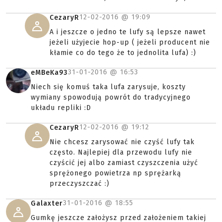
12-02-2016 @
19:09
CezaryR
A i jeszcze o jedno te lufy są lepsze nawet
jeżeli użyjecie hop-up ( jeżeli producent nie
kłamie co do tego że to jednolita lufa) :)
31-01-2016 @
16:53
eMBeKa93
Niech się komuś taka lufa zarysuje, koszty
wymiany spowodują powrót do tradycyjnego
układu repliki :D
12-02-2016 @
19:12
CezaryR
Nie chcesz zarysować nie czyść lufy tak
często. Najlepiej dla przewodu lufy nie
czyścić jej albo zamiast czyszczenia użyć
sprężonego powietrza np sprężarką
przeczyszczać :)
31-01-2016 @
18:55
Galaxter
Gumkę jeszcze założysz przed założeniem takiej