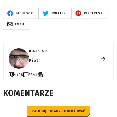
FACEBOOK
TWITTER
PINTEREST
EMAIL
REDAKTOR
Piotr
4408
6544
11
KOMENTARZE
ZALOGUJ SIĘ ABY KOMENTOWAĆ