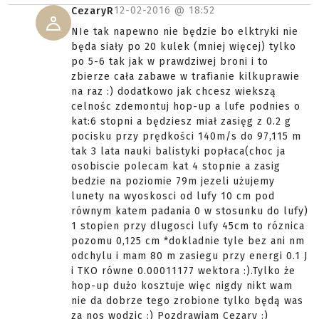
12-02-2016 @
18:52
CezaryR
NIe tak napewno nie będzie bo elktryki nie
będa siały po 20 kulek (mniej więcej) tylko
po 5-6 tak jak w prawdziwej broni i to
zbierze cała zabawe w trafianie kilkuprawie
na raz :) dodatkowo jak chcesz wiekszą
celnośc zdemontuj hop-up a lufe podnies o
kat:6 stopni a będziesz miał zasięg z 0.2 g
pocisku przy prędkości 140m/s do 97,115 m
tak 3 lata nauki balistyki popłaca(choc ja
osobiscie polecam kat 4 stopnie a zasig
bedzie na poziomie 79m jezeli użujemy
lunety na wyoskosci od lufy 10 cm pod
równym katem padania 0 w stosunku do lufy)
1 stopien przy dlugosci lufy 45cm to róznica
pozomu 0,125 cm *dokladnie tyle bez ani nm
odchylu i mam 80 m zasiegu przy energi 0.1 J
i TKO równe 0.00011177 wektora :).Tylko że
hop-up dużo kosztuje więc nigdy nikt wam
nie da dobrze tego zrobione tylko będą was
za nos wodzic :) Pozdrawiam Cezary :)