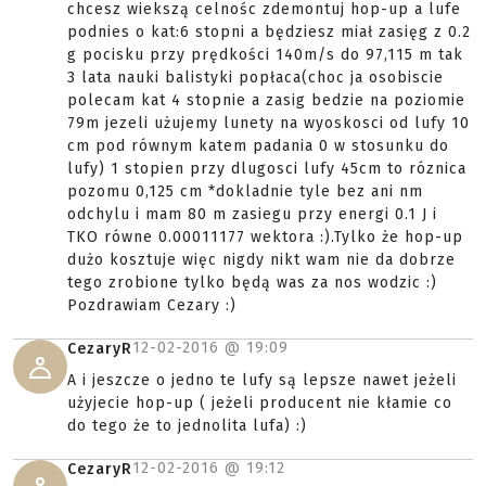
chcesz wiekszą celnośc zdemontuj hop-up a lufe
podnies o kat:6 stopni a będziesz miał zasięg z 0.2
g pocisku przy prędkości 140m/s do 97,115 m tak
3 lata nauki balistyki popłaca(choc ja osobiscie
polecam kat 4 stopnie a zasig bedzie na poziomie
79m jezeli użujemy lunety na wyoskosci od lufy 10
cm pod równym katem padania 0 w stosunku do
lufy) 1 stopien przy dlugosci lufy 45cm to róznica
pozomu 0,125 cm *dokladnie tyle bez ani nm
odchylu i mam 80 m zasiegu przy energi 0.1 J i
TKO równe 0.00011177 wektora :).Tylko że hop-up
dużo kosztuje więc nigdy nikt wam nie da dobrze
tego zrobione tylko będą was za nos wodzic :)
Pozdrawiam Cezary :)
12-02-2016 @
19:09
CezaryR
A i jeszcze o jedno te lufy są lepsze nawet jeżeli
użyjecie hop-up ( jeżeli producent nie kłamie co
do tego że to jednolita lufa) :)
12-02-2016 @
19:12
CezaryR