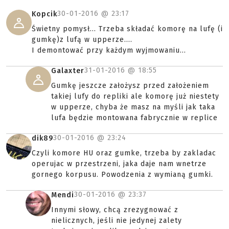
30-01-2016 @
23:17
Kopcik
Świetny pomysł... Trzeba składać komorę na lufę (i
gumkę)z lufą w upperze....
I demontować przy każdym wyjmowaniu...
31-01-2016 @
18:55
Galaxter
Gumkę jeszcze założysz przed założeniem
takiej lufy do repliki ale komorę już niestety
w upperze, chyba że masz na myśli jak taka
lufa będzie montowana fabrycznie w replice
30-01-2016 @
23:24
dik89
Czyli komore HU oraz gumke, trzeba by zakladac
operujac w przestrzeni, jaka daje nam wnetrze
gornego korpusu. Powodzenia z wymianą gumki.
30-01-2016 @
23:37
Mendi
Innymi słowy, chcą zrezygnować z
nielicznych, jeśli nie jedynej zalety