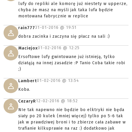
lufy do repliki ale komorę już niestety w upperze,
chyba że masz na myśli jak taka lufa będzie
montowana fabrycznie w replice
31-01-2016 @
19:51
rain777
dobra zacinka i zaczyna się płacz na sali :)
01-02-2016 @
12:25
Maciejox
Ersoftowe lufy gwintowane już istnieją, tylko
działąją na innej zasadzie :P Tanio Coba takie robi
;)
01-02-2016 @
13:54
Lambert
Koba.
12-02-2016 @
18:52
CezaryR
NIe tak napewno nie będzie bo elktryki nie będa
siały po 20 kulek (mniej więcej) tylko po 5-6 tak
jak w prawdziwej broni i to zbierze cała zabawe w
trafianie kilkuprawie na raz :) dodatkowo jak