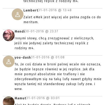
technicznej replik z rodziny m4.
31-01-2016 @
13:48
Lambert
Zalet eMek jest więcej ale pełna zogda co do
meritum.
30-01-2016 @
23:37
Mendi
Innymi słowy, chcą zrezygnować z nielicznych,
jeśli nie jedynej zalety technicznej replik z
rodziny m4.
31-01-2016 @
01:08
you-dash
To, że coś działa w broni palnej wcale nie oznacza,
że będzie lepsze również w jej replice. Jak dla
mnie pomysł absolutnie nie trafiony i nie
zdecydowałbym się na taką lufę nawet gdyby mnie
wyszła taniej niż standardowy zakup lufy zew. i
wew.
31-01-2016 @
03:01
Mamut