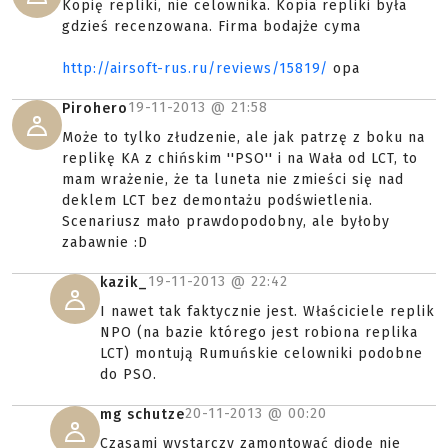
Kopię repliki, nie celownika. Kopia repliki była
gdzieś recenzowana. Firma bodajże cyma
http://airsoft-rus.ru/reviews/15819/
opa
19-11-2013 @
21:58
Pirohero
Może to tylko złudzenie, ale jak patrzę z boku na
replikę KA z chińskim ''PSO'' i na Wała od LCT, to
mam wrażenie, że ta luneta nie zmieści się nad
deklem LCT bez demontażu podświetlenia.
Scenariusz mało prawdopodobny, ale byłoby
zabawnie :D
19-11-2013 @
22:42
kazik_
I nawet tak faktycznie jest. Właściciele replik
NPO (na bazie którego jest robiona replika
LCT) montują Rumuńskie celowniki podobne
do PSO.
20-11-2013 @
00:20
mg schutze
Czasami wystarczy zamontować diodę nie