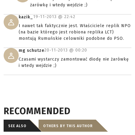
żarówkę i wtedy wejdzie ;)
19-11-2013 @
22:42
kazik_
I nawet tak faktycznie jest. Właściciele replik NPO
(na bazie którego jest robiona replika LCT)
montują Rumuńskie celowniki podobne do PSO.
20-11-2013 @
00:20
mg schutze
Czasami wystarczy zamontować diodę nie żarówkę
i wtedy wejdzie ;)
RECOMMENDED
SEE ALSO
OTHERS BY THIS AUTHOR