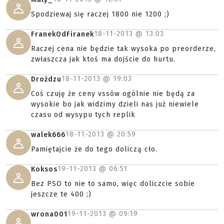
Spodziewaj się raczej 1800 nie 1200 ;)
18-11-2013 @
13:03
FranekOdFiranek
Raczej cena nie będzie tak wysoka po preorderze,
zwłaszcza jak ktoś ma dojście do hurtu.
18-11-2013 @
19:03
Drożdzu
Coś czuję że ceny vssów ogólnie nie będą za
wysokie bo jak widzimy dzieli nas już niewiele
czasu od wysypu tych replik
18-11-2013 @
20:59
walek666
Pamiętajcie że do tego doliczą cło.
19-11-2013 @
06:51
Koksos
Bez PSO to nie to samo, więc doliczcie sobie
jeszcze te 400 ;)
19-11-2013 @
09:19
wrona001