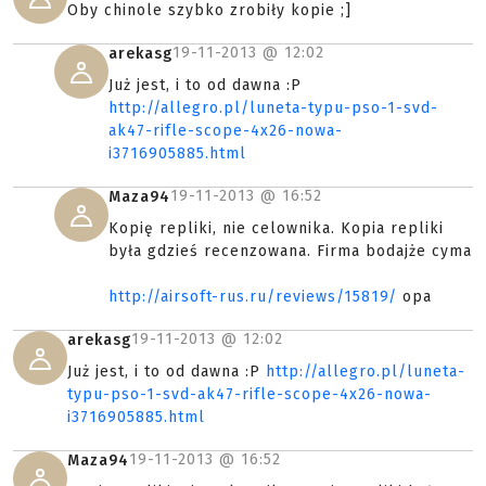
Oby chinole szybko zrobiły kopie ;]
19-11-2013 @
12:02
arekasg
Już jest, i to od dawna :P
http://allegro.pl/luneta-typu-pso-1-svd-
ak47-rifle-scope-4x26-nowa-
i3716905885.html
19-11-2013 @
16:52
Maza94
Kopię repliki, nie celownika. Kopia repliki
była gdzieś recenzowana. Firma bodajże cyma
http://airsoft-rus.ru/reviews/15819/
opa
19-11-2013 @
12:02
arekasg
Już jest, i to od dawna :P
http://allegro.pl/luneta-
typu-pso-1-svd-ak47-rifle-scope-4x26-nowa-
i3716905885.html
19-11-2013 @
16:52
Maza94