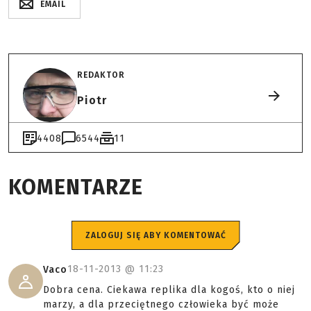
EMAIL
REDAKTOR
Piotr
4408
6544
11
KOMENTARZE
ZALOGUJ SIĘ ABY KOMENTOWAĆ
18-11-2013 @
11:23
Vaco
Dobra cena. Ciekawa replika dla kogoś, kto o niej
marzy, a dla przeciętnego człowieka być może