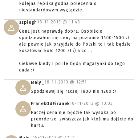
kolejna replika godna polecenia o
niestandardowym wyglądzie.
18-11-2013 @
11:43
szpiegh
Cena jest naprawdę dobra. Osobiście
spodziewałem się ceny na poziomie 1400-1500 zł
ale pewnie jak przyjdzie do Polski to i tak będzie
kosztować koło 1200 zł :) a co ...
Ciekawe kiedy i po ile będą magazynki do tego
cuda :)
18-11-2013 @
12:51
Maly_
Spodziewaj się raczej 1800 nie 1200 ;)
18-11-2013 @
13:03
FranekOdFiranek
Raczej cena nie będzie tak wysoka po
preorderze, zwłaszcza jak ktoś ma dojście do
hurtu.
18-11-2013 @
12:51
Maly_