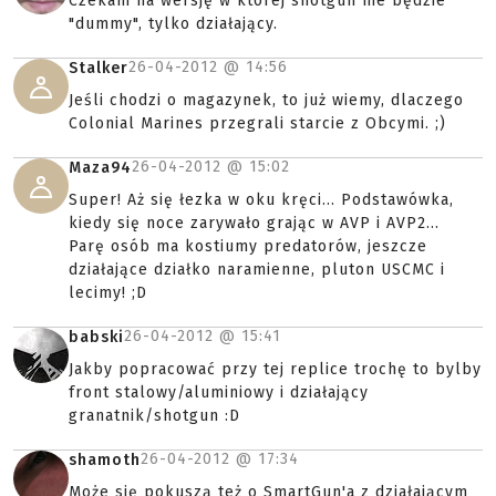
Czekam na wersję w której shotgun nie będzie
"dummy", tylko działający.
26-04-2012 @
14:56
Stalker
Jeśli chodzi o magazynek, to już wiemy, dlaczego
Colonial Marines przegrali starcie z Obcymi. ;)
26-04-2012 @
15:02
Maza94
Super! Aż się łezka w oku kręci... Podstawówka,
kiedy się noce zarywało grając w AVP i AVP2...
Parę osób ma kostiumy predatorów, jeszcze
działające działko naramienne, pluton USCMC i
lecimy! ;D
26-04-2012 @
15:41
babski
Jakby popracować przy tej replice trochę to bylby
front stalowy/aluminiowy i działający
granatnik/shotgun :D
26-04-2012 @
17:34
shamoth
Może się pokuszą też o SmartGun'a z działającym