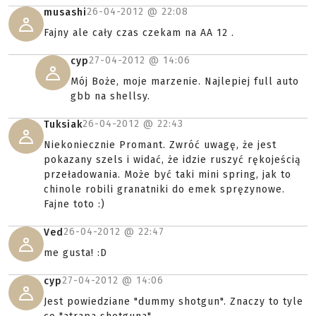
26-04-2012 @
22:08
musashi
Fajny ale cały czas czekam na AA 12 .
27-04-2012 @
14:06
cyp
Mój Boże, moje marzenie. Najlepiej full auto
gbb na shellsy.
26-04-2012 @
22:43
Tuksiak
Niekoniecznie Promant. Zwróć uwagę, że jest
pokazany szels i widać, że idzie ruszyć rękojeścią
przeładowania. Może być taki mini spring, jak to
chinole robili granatniki do emek spręzynowe.
Fajne toto :)
26-04-2012 @
22:47
Ved
me gusta! :D
27-04-2012 @
14:06
cyp
Jest powiedziane "dummy shotgun". Znaczy to tyle