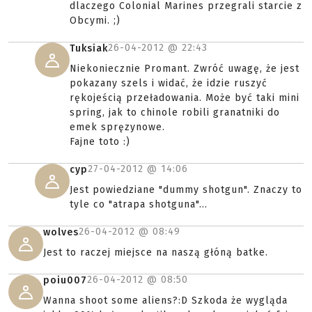
dlaczego Colonial Marines przegrali starcie z
Obcymi. ;)
26-04-2012 @
22:43
Tuksiak
Niekoniecznie Promant. Zwróć uwagę, że jest
pokazany szels i widać, że idzie ruszyć
rękojeścią przeładowania. Może być taki mini
spring, jak to chinole robili granatniki do
emek spręzynowe.
Fajne toto :)
27-04-2012 @
14:06
cyp
Jest powiedziane "dummy shotgun". Znaczy to
tyle co "atrapa shotguna"...
26-04-2012 @
08:49
wolves
Jest to raczej miejsce na naszą głóną batke.
26-04-2012 @
08:50
poiu007
Wanna shoot some aliens?:D Szkoda że wygląda