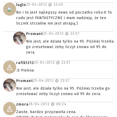
25-04-2012 @
23:45
luglo
No i to jest najlepszy news od poczatku roku:D To
cudo jest FANTASTYCZNE i mam nadzieję, że ten
licznik strzałów nie jest atrapą;)
25-04-2012 @
23:57
Promant
Nie jest, ale działa tylko na 95. Później trzeba
go zresetować żeby liczył znowu od 95 do
zera.
25-04-2012 @
23:51
rafik1213
:D Piekna
25-04-2012 @
23:57
Promant
Nie jest, ale działa tylko na 95. Później trzeba go
zresetować żeby liczył znowu od 95 do zera.
26-04-2012 @
00:24
zmora
Zaiste, bardzo przyzwoita cena.