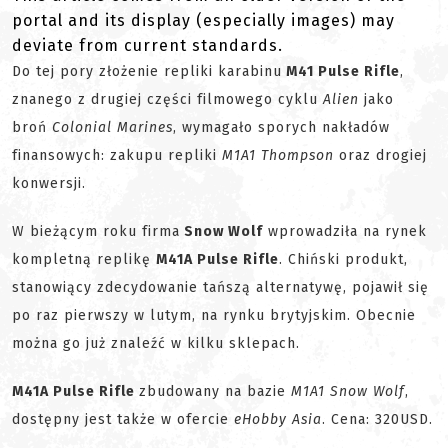
portal and its display (especially images) may
deviate from current standards.
Do tej pory złożenie repliki karabinu
M41 Pulse Rifle
,
znanego z drugiej części filmowego cyklu
Alien
jako
broń
Colonial Marines
, wymagało sporych nakładów
finansowych: zakupu repliki
M1A1 Thompson
oraz drogiej
konwersji.
W bieżącym roku firma
Snow Wolf
wprowadziła na rynek
kompletną replikę
M41A Pulse Rifle
. Chiński produkt,
stanowiący zdecydowanie tańszą alternatywę, pojawił się
po raz pierwszy w lutym, na rynku brytyjskim. Obecnie
można go już znaleźć w kilku sklepach.
M41A Pulse Rifle
zbudowany na bazie
M1A1 Snow Wolf
,
dostępny jest także w ofercie
eHobby Asia
. Cena: 320USD.