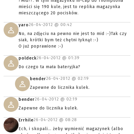
?Mid??. W tym magazynku hi-cap do Thompsona
mieści się 190 kule, jest to replika magazynka
mieszczącego 20 pocisków.
26-04-2012 @
00:42
yaro
No, na zdjęciu na pewno nie jest to mid :-)Tak czy
siak, krótki bym też chętni łyknął :-)
O już poprawione :-)
26-04-2012 @
01:39
poldeck
Do czego ta mała bateryjka?
26-04-2012 @
02:19
bender
Zapewne do licznika kulek.
26-04-2012 @
02:19
bender
Zapewne do licznika kulek.
26-04-2012 @
08:28
Errhile
Ech, i skopali... żeby wymienić magazynek (albo