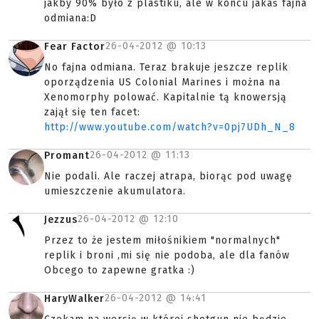
jakby 90% było z plastiku, ale w koncu jakaś fajna
odmiana:D
26-04-2012 @
10:13
Fear Factor
No fajna odmiana. Teraz brakuje jeszcze replik
oporządzenia US Colonial Marines i można na
Xenomorphy polować. Kapitalnie tą knowersją
zajął się ten facet:
http://www.youtube.com/watch?v=0pj7UDh_N_8
26-04-2012 @
11:13
Promant
Nie podali. Ale raczej atrapa, biorąc pod uwagę
umieszczenie akumulatora.
26-04-2012 @
12:10
Jezzus
Przez to że jestem miłośnikiem "normalnych"
replik i broni ,mi się nie podoba, ale dla fanów
Obcego to zapewne gratka :)
26-04-2012 @
14:41
HaryWalker