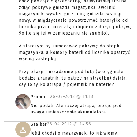
choć podkręcic grzechotkę) najwyraźniej trzeba
zdjąć pokrywę gniazda magazynka, zwolnić
magazynek, wywlec go z teog gniazda, wsunąc
nowy, w międzyczasie powstrzymać bateryjke od
licznika przed ucieczką i dopiero założyc pokrywę
9o ile się jej w zamieszaniu nie zgubiło).
A starczyło by zamocować pokrywę do stopki
magazynka, a komorę baterii od licznika opatrzyć
własną zaslepką.
Przy okazji - urządzenie pod lufą (w oryginale
bodajże granatnik, tu patrzy na strzelbę) działa,
czy to tylko atrapa / pojemnik na baterię?
26-04-2012 @
11:13
Promant
Nie podali. Ale raczej atrapa, biorąc pod
uwagę umieszczenie akumulatora.
26-04-2012 @
14:56
Stalker
Jeśli chodzi o magazynek, to już wiemy,