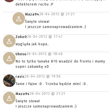
detektorem ruchu ;P
26-04-2012 @
21:21
Maza94
Święte słowa!
I jeszcze samonaprowadzaniem ;)
26-04-2012 @
17:47
Zuko0
wygląda jak kupa..
26-04-2012 @
18:40
Ukesu
No to tylko tanake 870 wsadzić do frontu i mamy
super zabawkę xD
26-04-2012 @
19:56
ravic
Tanie i fajne :D . Trzeba będzie mieć :D .
26-04-2012 @
21:21
Maza94
Święte słowa!
I jeszcze samonaprowadzaniem ;)