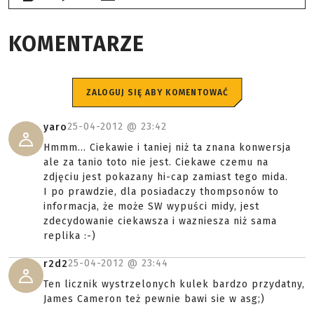
KOMENTARZE
ZALOGUJ SIĘ ABY KOMENTOWAĆ
25-04-2012 @
23:42
yaro
Hmmm... Ciekawie i taniej niż ta znana konwersja
ale za tanio toto nie jest. Ciekawe czemu na
zdjęciu jest pokazany hi-cap zamiast tego mida.
I po prawdzie, dla posiadaczy thompsonów to
informacja, że może SW wypuści midy, jest
zdecydowanie ciekawsza i wazniesza niż sama
replika :-)
25-04-2012 @
23:44
r2d2
Ten licznik wystrzelonych kulek bardzo przydatny,
James Cameron też pewnie bawi sie w asg;)