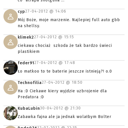
co "atrapa shotguna"...
27-04-2012 @
14:06
cyp
Mój Boże, moje marzenie. Najlepiej full auto gbb
na shellsy.
27-04-2012 @
15:15
klimek2
ciekawa chociaż szkoda że tak bardzo świeci
plastikiem
27-04-2012 @
17:48
feder91
Ło matkoo to te baterie jeszcze istnieją?! o.0
27-04-2012 @
18:50
Technofilia
Ha :D Ciekawe kiery wyjdzie uzbrojenie dla
Predatora :D
30-04-2012 @
21:30
KubaLubin
Zabawka fajna ale ja jednak wolałbym Bolter
12-07-2012 @
22:35