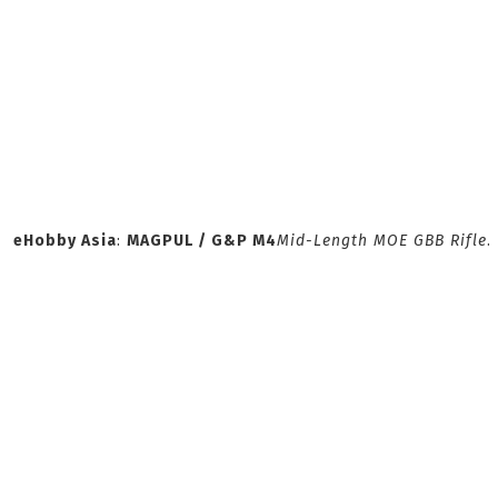
eHobby Asia
:
MAGPUL / G&P M4
Mid-Length MOE GBB Rifle
.