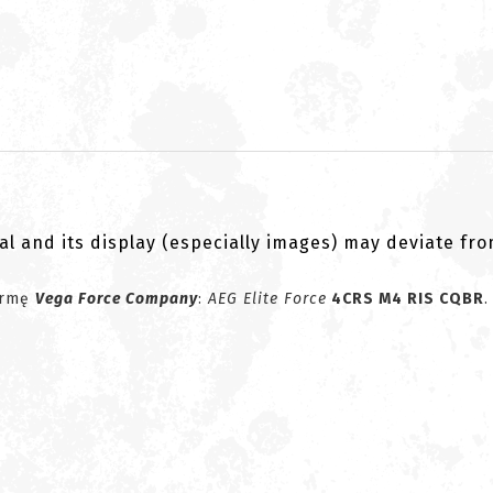
al and its display (especially images) may deviate fr
firmę
Vega Force Company
:
AEG Elite Force
4CRS M4 RIS CQBR