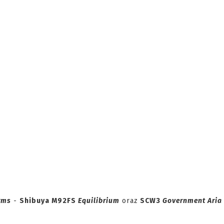
rms
-
Shibuya M92FS
Equilibrium
oraz
SCW3
Government Aria 