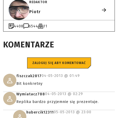
REDAKTOR
Piotr
4408
6544
11
KOMENTARZE
ZALOGUJ SIĘ ABY KOMENTOWAĆ
04-05-2013 @
01:49
fiszczak2817
Bit konkretny
04-05-2013 @
02:29
Wymiatacz788
Replika bardzo przyjemnie się prezentuje.
05-05-2013 @
23:00
hubercik12311