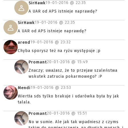
19-01-2016 @
22:35
SirHawk
A UAR od APS istnieje naprawdę?
19-01-2016 @
22:35
SirHawk
A UAR od APS istnieje naprawdę?
19-01-2016 @
23:32
arend
Chyba sporysz też na ryżu występuje ;p
20-01-2016 @
15:49
Promant
Znaczy; uważasz, że to przejaw szaleństwa
wskutek zatrucia pokarmowego? :P
19-01-2016 @
23:53
Mendi
Wiertła sds tylko brakuje i udarówka była by jak
talala.
20-01-2016 @
15:51
Promant
No w sumie. Ale jak tak wpadniesz z czyms
takim do pomieszczenia, na długich magach, i