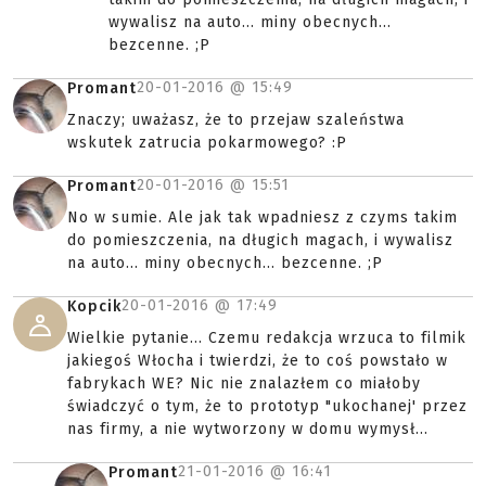
wywalisz na auto... miny obecnych...
bezcenne. ;P
20-01-2016 @
15:49
Promant
Znaczy; uważasz, że to przejaw szaleństwa
wskutek zatrucia pokarmowego? :P
20-01-2016 @
15:51
Promant
No w sumie. Ale jak tak wpadniesz z czyms takim
do pomieszczenia, na długich magach, i wywalisz
na auto... miny obecnych... bezcenne. ;P
20-01-2016 @
17:49
Kopcik
Wielkie pytanie... Czemu redakcja wrzuca to filmik
jakiegoś Włocha i twierdzi, że to coś powstało w
fabrykach WE? Nic nie znalazłem co miałoby
świadczyć o tym, że to prototyp "ukochanej' przez
nas firmy, a nie wytworzony w domu wymysł...
21-01-2016 @
16:41
Promant