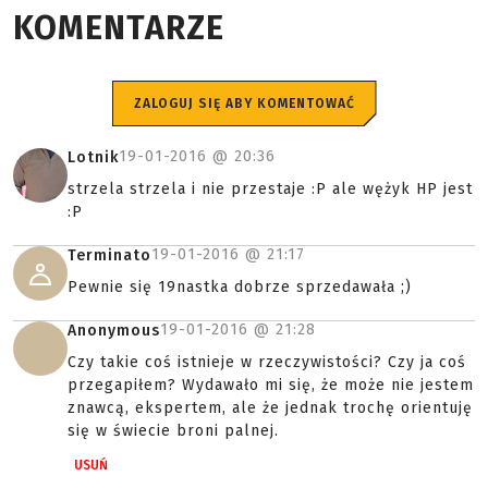
KOMENTARZE
ZALOGUJ SIĘ ABY KOMENTOWAĆ
19-01-2016 @
20:36
Lotnik
strzela strzela i nie przestaje :P ale wężyk HP jest
:P
19-01-2016 @
21:17
Terminato
Pewnie się 19nastka dobrze sprzedawała ;)
19-01-2016 @
21:28
Anonymous
Czy takie coś istnieje w rzeczywistości? Czy ja coś
przegapiłem? Wydawało mi się, że może nie jestem
znawcą, ekspertem, ale że jednak trochę orientuję
się w świecie broni palnej.
USUŃ