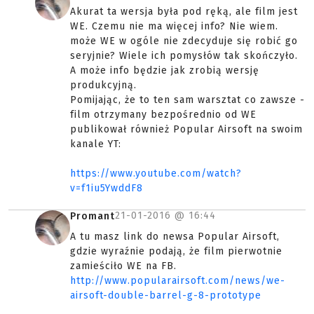
Akurat ta wersja była pod ręką, ale film jest
WE. Czemu nie ma więcej info? Nie wiem.
może WE w ogóle nie zdecyduje się robić go
seryjnie? Wiele ich pomysłów tak skończyło.
A może info będzie jak zrobią wersję
produkcyjną.
Pomijając, że to ten sam warsztat co zawsze -
film otrzymany bezpośrednio od WE
publikował również Popular Airsoft na swoim
kanale YT:
https://www.youtube.com/watch?
v=f1iu5YwddF8
21-01-2016 @
16:44
Promant
A tu masz link do newsa Popular Airsoft,
gdzie wyraźnie podają, że film pierwotnie
zamieściło WE na FB.
http://www.popularairsoft.com/news/we-
airsoft-double-barrel-g-8-prototype