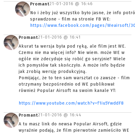
21-01-2016 @
16:46
Promant
No i żeby już wszystko było jasne, że info potró
sprawdzone - film na stronie FB WE:
https://www.facebook.com/pages/Weairsoft/3
21-01-2016 @
16:41
Promant
Akurat ta wersja była pod ręką, ale film jest WE.
Czemu nie ma więcej info? Nie wiem. może WE w
ogóle nie zdecyduje się robić go seryjnie? Wiele
ich pomysłów tak skończyło. A może info będzie
jak zrobią wersję produkcyjną.
Pomijając, że to ten sam warsztat co zawsze - film
otrzymany bezpośrednio od WE publikował
również Popular Airsoft na swoim kanale YT:
https://www.youtube.com/watch?v=f1iu5YwddF8
21-01-2016 @
16:44
Promant
A tu masz link do newsa Popular Airsoft, gdzie
wyraźnie podają, że film pierwotnie zamieściło WE