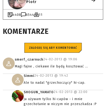
Piotr
4408
6544
11
KOMENTARZE
ZALOGUJ SIĘ ABY KOMENTOWAĆ
24-02-2013 @
19:06
smerf_czarnuch
Magi fajne , ciekawe ile będą kosztować ...
24-02-2013 @
19:42
Simmi
Ale to nadal "grzechoczący" hi-cap.
24-02-2013 @
22:00
SHOGUN_YAMATO
Ja używam tylko hi-capów - i mnie
grzechotanie w niczym nie przeszkadza :P