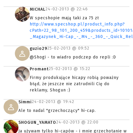
24-02-2013 @
22:46
MICHAL
W specshopie mają taki za 75 zł
http://www.specshop.pl/product_info.php?
cPath=22_98_101_200_459&products_id=1010
_Magazynek_Hi-Cap_-_M4_-_360_-_Quick_Rel
25-02-2013 @
09:52
guzio29
@Shogi - to wiadro podczep do repli :D
25-02-2013 @
15:22
Promant
Firmy produkujące hicapy robią poważny
błąd, że jeszcze nie zatrudnili Cię do
reklamy, Shogun :)
24-02-2013 @
19:42
Simmi
Ale to nadal "grzechoczący" hi-cap.
24-02-2013 @
22:00
SHOGUN_YAMATO
Ja używam tylko hi-capów - i mnie grzechotanie w