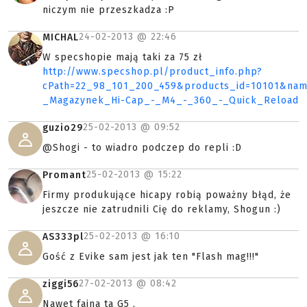
niczym nie przeszkadza :P
24-02-2013 @
22:46
MICHAL
W specshopie mają taki za 75 zł
http://www.specshop.pl/product_info.php?
cPath=22_98_101_200_459&products_id=10101&nam
_Magazynek_Hi-Cap_-_M4_-_360_-_Quick_Reload
25-02-2013 @
09:52
guzio29
@Shogi - to wiadro podczep do repli :D
25-02-2013 @
15:22
Promant
Firmy produkujące hicapy robią poważny błąd, że
jeszcze nie zatrudnili Cię do reklamy, Shogun :)
25-02-2013 @
16:10
AS333pl
Gość z Evike sam jest jak ten "Flash mag!!!"
27-02-2013 @
08:42
ziggi56
Nawet fajna ta G5 .