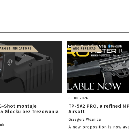
TARGET INDICATORS
AEG REPLICAS
03.08.2026
G-Shot montuje
TP-5A2 PRO, a refined M
na Glocku bez frezowania
Airsoft
Grzegorz Woźnica
zuk
A new proposition is now av