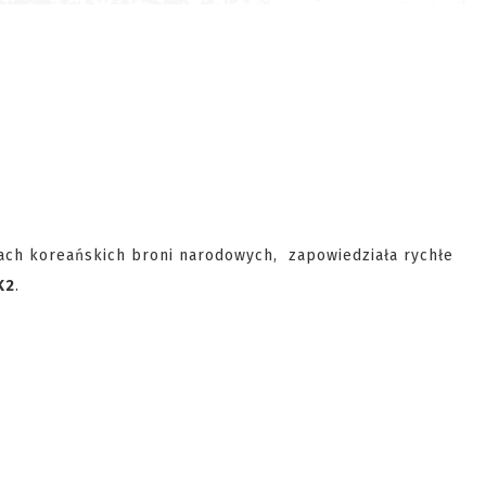
kach koreańskich broni narodowych, zapowiedziała rychłe
K2
.