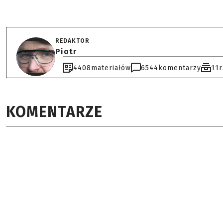
REDAKTOR
Piotr
4408
materiałów
6544
komentarzy
11
KOMENTARZE