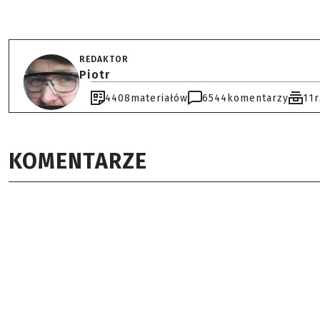
REDAKTOR
Piotr
4408
materiałów
6544
komentarzy
11
KOMENTARZE