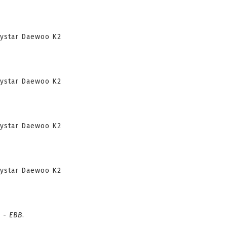
a -
EBB
.