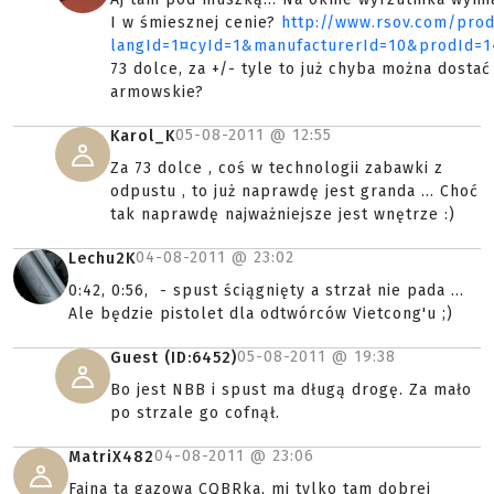
I w śmiesznej cenie?
http://www.rsov.com/prod
langId=1¤cyId=1&manufacturerId=10&prodId=1
73 dolce, za +/- tyle to już chyba można dostać
armowskie?
05-08-2011 @
12:55
Karol_K
Za 73 dolce , coś w technologii zabawki z
odpustu , to już naprawdę jest granda ... Choć
tak naprawdę najważniejsze jest wnętrze :)
04-08-2011 @
23:02
Lechu2K
0:42, 0:56, - spust ściągnięty a strzał nie pada ...
Ale będzie pistolet dla odtwórców Vietcong'u ;)
05-08-2011 @
19:38
Guest (ID:6452)
Bo jest NBB i spust ma długą drogę. Za mało
po strzale go cofnął.
04-08-2011 @
23:06
MatriX482
Fajna ta gazowa CQBRka, mi tylko tam dobrej