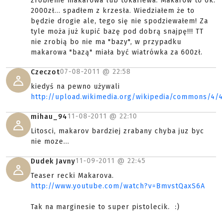
zrobienie makarowa lub tokariewa. Makarow to ok.
2000zł... spadłem z krzesła. Wiedziałem że to
będzie drogie ale, tego się nie spodziewałem! Za
tyle moża już kupić bazę pod dobrą snajpę!!! TT
nie zrobią bo nie ma "bazy", w przypadku
makarowa "bazą" miała być wiatrówka za 600zł.
07-08-2011 @
22:58
Czeczot
kiedyś na pewno używali
http://upload.wikimedia.org/wikipedia/commons/4
11-08-2011 @
22:10
mihau_94
Litosci, makarov bardziej zrabany chyba juz byc
nie moze...
11-09-2011 @
22:45
Dudek Javny
Teaser recki Makarova.
http://www.youtube.com/watch?v=BmvstQaxS6A
Tak na marginesie to super pistolecik. :)