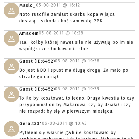
05-08-2011 @
16:12
Maslo_
Noto rusofile zamiast skarbu kopa w jajca
dostają... szkoda choć sam wolę PPK
05-08-2011 @
18:28
Amadem
Taa.. kolby której nawet sile nie używają bo im nie
współgra ze słuchawami... :lol:
05-08-2011 @
19:38
Guest (ID:6452)
Bo jest NBB i spust ma długą drogę. Za mało po
strzale go cofnął.
05-08-2011 @
19:39
Guest (ID:6452)
To ile by kosztował, to jedno. Druga kwestia to czy
przypominał on by Makarowa, czy by działał i czy
nie rozpadł by się w pierwszym miesiącu.
06-08-2011 @
10:43
Geralt331
Pytałem się właśnie g&h ile kosztowało by