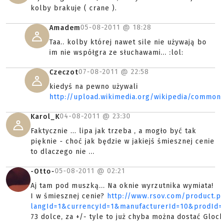
kolby brakuje ( crane ).
05-08-2011 @
18:28
Amadem
Taa.. kolby której nawet sile nie używają bo
im nie współgra ze słuchawami... :lol:
07-08-2011 @
22:58
Czeczot
kiedyś na pewno używali
http://upload.wikimedia.org/wikipedia/commo
04-08-2011 @
23:30
Karol_K
Faktycznie ... lipa jak trzeba , a mogło być tak
pięknie - choć jak będzie w jakiejś śmiesznej cenie
to dlaczego nie ...
05-08-2011 @
02:21
-Otto-
Aj tam pod muszką... Na oknie wyrzutnika wymiata!
I w śmiesznej cenie?
http://www.rsov.com/product.
langId=1&currencyId=1&manufacturerId=10&prodId
73 dolce, za +/- tyle to już chyba można dostać Glo