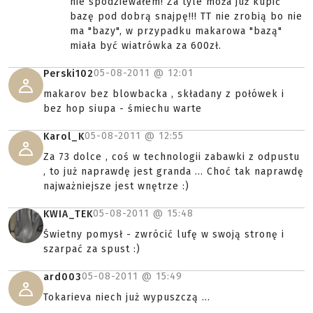
nie spodziewałem! Za tyle moża już kupić
bazę pod dobrą snajpę!!! TT nie zrobią bo nie
ma "bazy", w przypadku makarowa "bazą"
miała być wiatrówka za 600zł.
05-08-2011 @
12:01
Perski102
makarov bez blowbacka , składany z połówek i
bez hop siupa - śmiechu warte
05-08-2011 @
12:55
Karol_K
Za 73 dolce , coś w technologii zabawki z odpustu
, to już naprawdę jest granda ... Choć tak naprawdę
najważniejsze jest wnętrze :)
05-08-2011 @
15:48
KWIA_TEK
Świetny pomysł - zwrócić lufę w swoją stronę i
szarpać za spust :)
05-08-2011 @
15:49
ard003
Tokarieva niech już wypuszczą ...