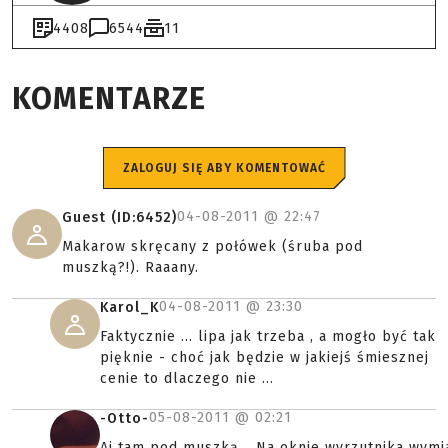
4408
6544
11
KOMENTARZE
ZALOGUJ SIĘ ABY KOMENTOWAĆ
04-08-2011 @
22:47
Guest (ID:6452)
Makarow skręcany z połówek (śruba pod
muszką?!). Raaany.
04-08-2011 @
23:30
Karol_K
Faktycznie ... lipa jak trzeba , a mogło być tak
pięknie - choć jak będzie w jakiejś śmiesznej
cenie to dlaczego nie ...
05-08-2011 @
02:21
-Otto-
Aj tam pod muszką... Na oknie wyrzutnika wymi