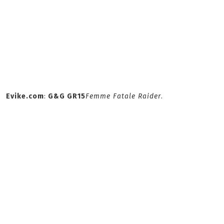
Evike.com
:
G&G GR15
Femme Fatale Raider
.