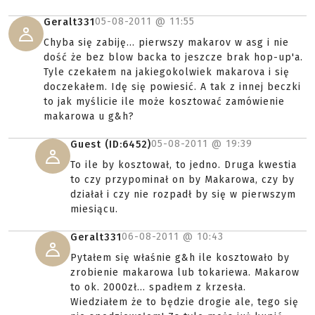
05-08-2011 @
11:55
Geralt331
Chyba się zabiję... pierwszy makarov w asg i nie
dość że bez blow backa to jeszcze brak hop-up'a.
Tyle czekałem na jakiegokolwiek makarova i się
doczekałem. Idę się powiesić. A tak z innej beczki
to jak myślicie ile może kosztować zamówienie
makarowa u g&h?
05-08-2011 @
19:39
Guest (ID:6452)
To ile by kosztował, to jedno. Druga kwestia
to czy przypominał on by Makarowa, czy by
działał i czy nie rozpadł by się w pierwszym
miesiącu.
06-08-2011 @
10:43
Geralt331
Pytałem się właśnie g&h ile kosztowało by
zrobienie makarowa lub tokariewa. Makarow
to ok. 2000zł... spadłem z krzesła.
Wiedziałem że to będzie drogie ale, tego się