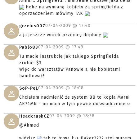
Ahhh.... Springfield... marzenie ciekawe jaka cena
Hehe na wymianę kobiety za springfielda z
oporzadzeniem mówimy TAK
07-04-2009 @
17:40
grzelus007
a ja jeszcze worek przenicy dopłacę
07-04-2009 @
17:49
Pablo83
Tu macie instrukcje jak takiego Springfielda
zrobić: $3
Więc do warsztatów Panowie a nie kobietami
handlować!
07-04-2009 @
18:08
SoP-PeL
Chciałem nadmienić że system BB to kopia Marui
AK74MN - no mam w tym pewne doświadczenie :>
07-04-2009 @
18:38
HeadcrushCZ
@Ahmed
widzisz
tak to bywa ]:-> Baker2222 stoi murem,