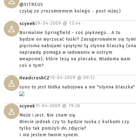
@VITREUS
czytaj ze zrozumieniem kolego - post niżej;)
09-04-2009 @
13:44
scynek
Normalnie Springfield - coś pięknego... A to
będzie on wyrzucać łuski? Zasugerowałem się tymi
pięcioma nabojami spiętymi tą słynna blaszką (ona
naprawdę pomaga w ładowaniu w ostrym
weaponie), które leżą na plecaku. Wiadoma wam
coś o tym?
10-04-2009 @
09:12
HeadcrushCZ
synu to jest łódka nabojowa a nie "słynna blaszka"
15-04-2009 @
19:26
scynek
Może i jest. Nie znam się.
Wiecie jednak czy to będzie łuska z kulkami czy
tylko tak położyli do zdjęcia?
I nie jestem twoim synem.