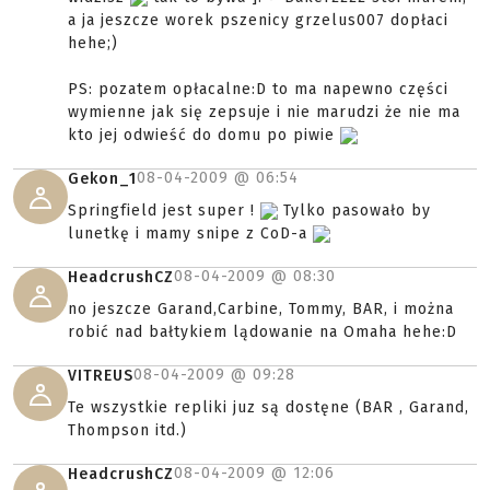
a ja jeszcze worek pszenicy grzelus007 dopłaci
hehe;)
PS: pozatem opłacalne:D to ma napewno części
wymienne jak się zepsuje i nie marudzi że nie ma
kto jej odwieść do domu po piwie
08-04-2009 @
06:54
Gekon_1
Springfield jest super !
Tylko pasowało by
lunetkę i mamy snipe z CoD-a
08-04-2009 @
08:30
HeadcrushCZ
no jeszcze Garand,Carbine, Tommy, BAR, i można
robić nad bałtykiem lądowanie na Omaha hehe:D
08-04-2009 @
09:28
VITREUS
Te wszystkie repliki juz są dostęne (BAR , Garand,
Thompson itd.)
08-04-2009 @
12:06
HeadcrushCZ