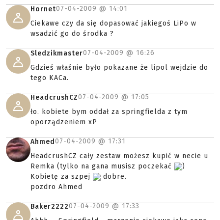
07-04-2009 @
14:01
Hornet
Ciekawe czy da się dopasować jakiegoś LiPo w
wsadzić go do środka ?
07-04-2009 @
16:26
Sledzikmaster
Gdzieś właśnie było pokazane że lipol wejdzie do
tego KACa.
07-04-2009 @
17:05
HeadcrushCZ
ło. kobiete bym oddał za springfielda z tym
oporządzeniem xP
07-04-2009 @
17:31
Ahmed
HeadcrushCZ cały zestaw możesz kupić w necie u
Remka (tylko na gana musisz poczekać
)
Kobietę za szpej
dobre.
pozdro Ahmed
07-04-2009 @
17:33
Baker2222