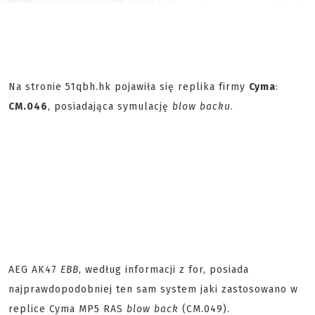
Na stronie 51qbh.hk pojawiła się replika firmy
Cyma
:
CM.046
, posiadająca symulację
blow backu
.
AEG AK47
EBB
, według informacji z for, posiada
najprawdopodobniej ten sam system jaki zastosowano w
replice Cyma MP5 RAS
blow back
(CM.049).