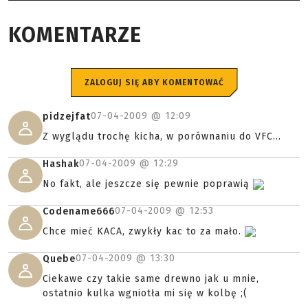
KOMENTARZE
ZALOGUJ SIĘ ABY KOMENTOWAĆ
07-04-2009 @
12:09
pidzejfat
Z wyglądu trochę kicha, w porównaniu do VFC...
07-04-2009 @
12:29
Hashak
No fakt, ale jeszcze się pewnie poprawią
07-04-2009 @
12:53
Codename666
Chce mieć KACA, zwykły kac to za mało.
07-04-2009 @
13:30
Quebe
Ciekawe czy takie same drewno jak u mnie,
ostatnio kulka wgniotła mi się w kolbę ;(