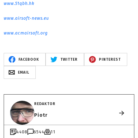
www.51qbh.hk
www.airsoft-news.eu
www.acmairsoft.org
FACEBOOK
TWITTER
PINTEREST
EMAIL
REDAKTOR
Piotr
4408
6544
11