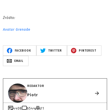
Źródło:
Avatar Grena
de
FACEBOOK
TWITTER
PINTEREST
EMAIL
REDAKTOR
Piotr
4408
6544
11