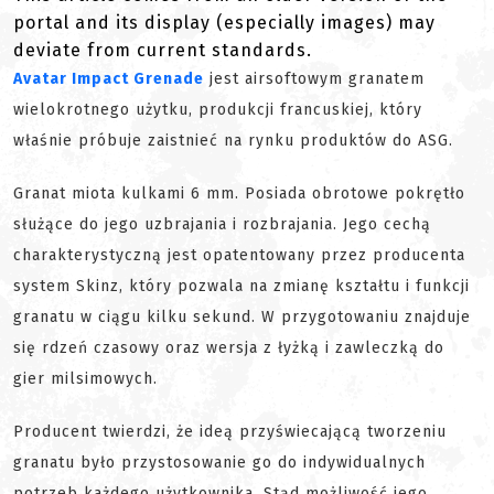
portal and its display (especially images) may
deviate from current standards.
Avatar Impact Grenade
jest airsoftowym granatem
wielokrotnego użytku, produkcji francuskiej, który
właśnie próbuje zaistnieć na rynku produktów do ASG.
Granat miota kulkami 6 mm. Posiada obrotowe pokrętło
służące do jego uzbrajania i rozbrajania. Jego cechą
charakterystyczną jest opatentowany przez producenta
system Skinz, który pozwala na zmianę kształtu i funkcji
granatu w ciągu kilku sekund. W przygotowaniu znajduje
się rdzeń czasowy oraz wersja z łyżką i zawleczką do
gier milsimowych.
Producent twierdzi, że ideą przyświecającą tworzeniu
granatu było przystosowanie go do indywidualnych
potrzeb każdego użytkownika. Stąd możliwość jego