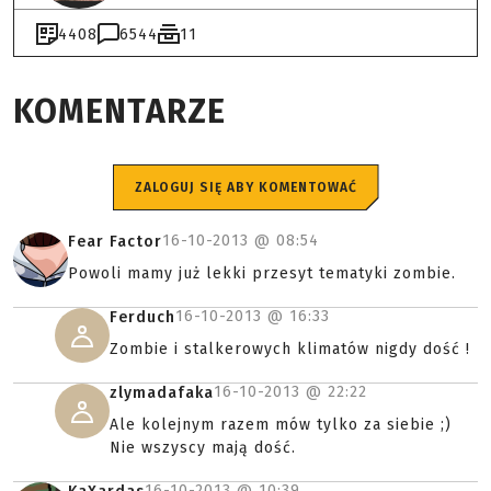
4408
6544
11
KOMENTARZE
ZALOGUJ SIĘ ABY KOMENTOWAĆ
16-10-2013 @
08:54
Fear Factor
Powoli mamy już lekki przesyt tematyki zombie.
16-10-2013 @
16:33
Ferduch
Zombie i stalkerowych klimatów nigdy dość !
16-10-2013 @
22:22
zlymadafaka
Ale kolejnym razem mów tylko za siebie ;)
Nie wszyscy mają dość.
16-10-2013 @
10:39