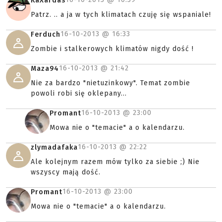
KaXardas
Patrz. .. a ja w tych klimatach czuję się wspaniale!
16-10-2013 @
16:33
Ferduch
Zombie i stalkerowych klimatów nigdy dość !
16-10-2013 @
21:42
Maza94
Nie za bardzo "nietuzinkowy". Temat zombie
powoli robi się oklepany...
16-10-2013 @
23:00
Promant
Mowa nie o "temacie" a o kalendarzu.
16-10-2013 @
22:22
zlymadafaka
Ale kolejnym razem mów tylko za siebie ;) Nie
wszyscy mają dość.
16-10-2013 @
23:00
Promant
Mowa nie o "temacie" a o kalendarzu.