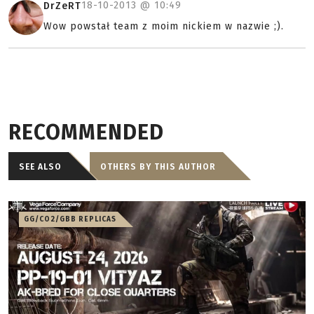
18-10-2013 @
10:49
DrZeRT
Wow powstał team z moim nickiem w nazwie ;).
RECOMMENDED
SEE ALSO
OTHERS BY THIS AUTHOR
GG/CO2/GBB REPLICAS